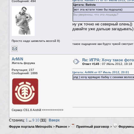
Цитата: Rantie777 от 07 Июль 2012, 19:0
Сообщений: 494
Цитата: Batista
вот эта кстати тоже бы подошла)
Вы уверенны, что это лошадь?
ну уж точно не северный олень))
давайте уже дальше загадывать)
Просто надо шевелить мозгой 8)
такое ощущение как будто чужой смотрит 
ArMiN
Re: ИГРА: Хочу такое фото
Житель форума
Ответ #145 :
07 Июль 2012, 19:18
Репутация: 157
Цитата: ArMiN от 07 Июль 2012, 20:01
Сообщений: 1886
упд ) хочу курящую бабку с синими воло
Сервер CS1.6 Anthill =========>>>
Страниц:
1
...
9
10
[
11
]
Вверх
Форум портала Metropolis
>
Разное
>
Приятный разговор
>
Форумны