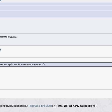
8
прямо в душу.
!
сами на трёх колёсном велосипеде xD
е игры
(Модераторы:
Raphail
,
FENIMOR
) > Тема:
ИГРА: Хочу такое фото!