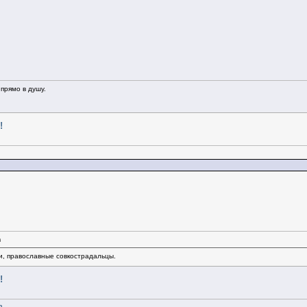
прямо в душу.
!
в
и, православные совкострадальцы.
!