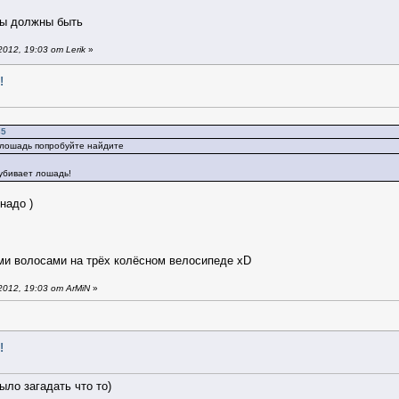
ты должны быть
12, 19:03 от Lerik
»
!
35
А лошадь попробуйте найдите
 убивает лошадь!
надо )
ими волосами на трёх колёсном велосипеде xD
012, 19:03 от ArMiN
»
!
ыло загадать что то)