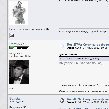
вот эта кстати тоже бы подошла)
Просто надо шевелить мозгой 8)
такое ощущение как будто чужой смотрит 
Rantie777
Re: ИГРА: Хочу такое фото
Ответ #143 :
07 Июль 2012, 19:08
Репутация: 101
Цитата: Batista
Сообщений: 1394
вот эта кстати тоже бы подошла)
Вы уверенны, что это лошадь?
Большевизм это бешенство. (с) А. Кутепо
И табак...
Одно из странных явлений современност
Batista
Re: ИГРА: Хочу такое фото
Завсегдатай
Ответ #144 :
07 Июль 2012, 19:10
Репутация: 53