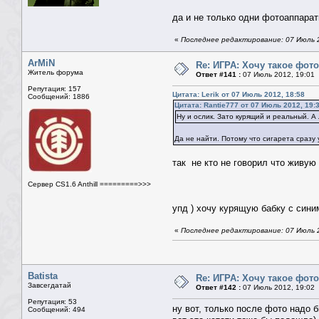
да и не только одни фотоаппара
«
Последнее редактирование: 07 Июль 20
ArMiN
Re: ИГРА: Хочу такое фото
Житель форума
Ответ #141 :
07 Июль 2012, 19:01
Репутация: 157
Цитата: Lerik от 07 Июль 2012, 18:58
Сообщений: 1886
Цитата: Rantie777 от 07 Июль 2012, 19:
Ну и ослик. Зато курящий и реальный. 
Да не найти. Потому что сигарета сразу
так не кто не говорил что живую 
Сервер CS1.6 Anthill =========>>>
упд ) хочу курящую бабку с син
«
Последнее редактирование: 07 Июль 2
Batista
Re: ИГРА: Хочу такое фото
Завсегдатай
Ответ #142 :
07 Июль 2012, 19:02
Репутация: 53
ну вот, только после фото надо б
Сообщений: 494