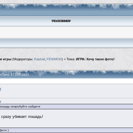
е игры
(Модераторы:
Raphail
,
FENIMOR
) > Тема:
ИГРА: Хочу такое фото!
итано 97393 раз)
!
5
 лошадь попробуйте найдите
а сразу убивает лошадь!
фото )