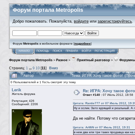
Форум портала Metropolis
Добро пожаловать. Пожалуйста,
войдите
или
зарегистрируйтесь
.
Форум
Metropolis
в мобильном формате [
подробнее
]
НАЧАЛО
ПОМОЩЬ
ПОИСК
ПРАВИЛА
ВОЙТИ
РЕГИСТРАЦИЯ
Форум портала Metropolis
>
Разное
>
Приятный разговор
>
Форумны
Страниц:
1
...
9
10
[
11
]
Вниз
Автор
Тема: ИГРА: Хочу такое фото! (Проч
0 Пользователей и 1 Гость смотрят эту тему.
Lerik
Re: ИГРА: Хочу такое фото
Житель форума
Ответ #140 :
07 Июль 2012, 18:58
Репутация: 426
Цитата: Rantie777 от 07 Июль 2012, 19:3
Сообщений: 2206
Ну и ослик. Зато курящий и реальный. А
Да не найти. Потому что сигарет
Цитата: ArMiN от 07 Июль 2012, 19:31
в нем два или три таких продавца как на 