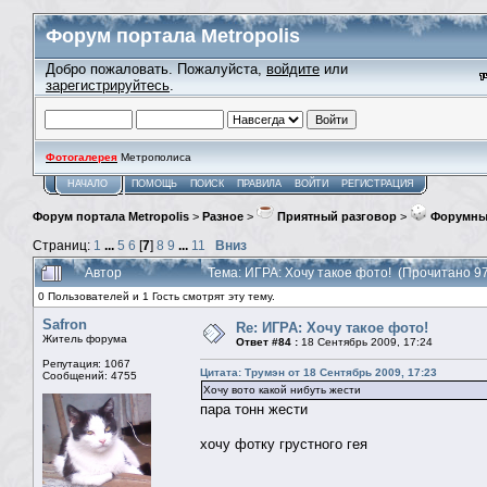
Форум портала Metropolis
Добро пожаловать. Пожалуйста,
войдите
или
зарегистрируйтесь
.
Фотогалерея
Метрополиса
НАЧАЛО
ПОМОЩЬ
ПОИСК
ПРАВИЛА
ВОЙТИ
РЕГИСТРАЦИЯ
Форум портала Metropolis
>
Разное
>
Приятный разговор
>
Форумны
Страниц:
1
...
5
6
[
7
]
8
9
...
11
Вниз
Автор
Тема: ИГРА: Хочу такое фото! (Прочитано 9
0 Пользователей и 1 Гость смотрят эту тему.
Safron
Re: ИГРА: Хочу такое фото!
Житель форума
Ответ #84 :
18 Сентябрь 2009, 17:24
Репутация: 1067
Цитата: Трумэн от 18 Сентябрь 2009, 17:23
Сообщений: 4755
Хочу вото какой нибуть жести
пара тонн жести
хочу фотку грустного гея