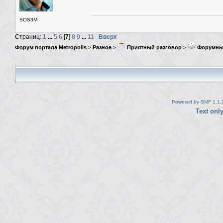
SOS3M
Страниц:
1
...
5
6
[
7
]
8
9
...
11
Вверх
Форум портала Metropolis
>
Разное
>
Приятный разговор
>
Форумны
Powered by SMF 1.1.
Text onl