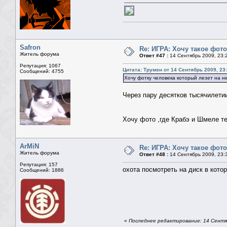
Safron
Re: ИГРА: Хочу такое фото
Житель форума
Ответ #47 :
14 Сентябрь 2009, 23:
Репутация: 1067
Цитата: Трумэн от 14 Сентябрь 2009, 23
Сообщений: 4755
Хочу фотку человека который лезет на н
Через пару десятков тысячилети
Хочу фото ,где Крабэ и Шмеле т
ArMiN
Re: ИГРА: Хочу такое фото
Житель форума
Ответ #48 :
14 Сентябрь 2009, 23:
Репутация: 157
охота посмотреть на диск в кото
Сообщений: 1886
«
Последнее редактирование: 14 Сентяб