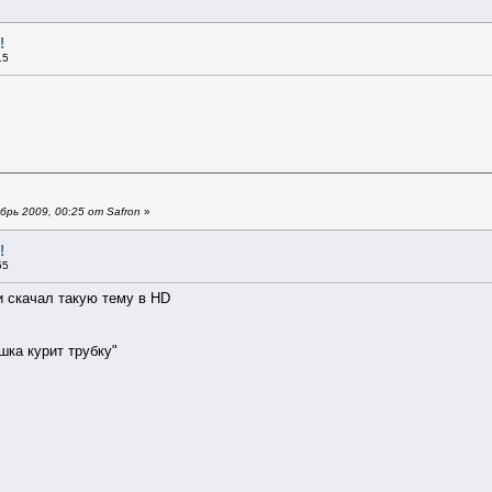
!
15
рь 2009, 00:25 от Safron
»
!
55
и скачал такую тему в HD
шка курит трубку"