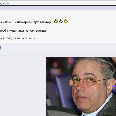
, 22:14
т
>Анакин Скайокер=>Дарт вейдер
тоб смешная,а не как всегда
рь 2009, 22:30 от Safron
»
!
11