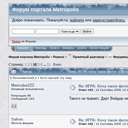
Форум портала Metropolis
Добро пожаловать. Пожалуйста,
войдите
или
зарегистрируйтесь
.
Поиск
по Форуму
НАЧАЛО
ПОМОЩЬ
ПОИСК
ПРАВИЛА
ВОЙТИ
РЕГИСТРАЦИЯ
Форум портала Metropolis
>
Разное
>
Приятный разговор
>
Форумны
Страниц:
1
2
3
[
4
]
5
6
...
11
Вниз
Автор
Тема: ИГРА: Хочу такое фото! (Проч
0 Пользователей и 1 Гость смотрят эту тему.
MancubuZZZ
Re: ИГРА: Хочу такое фото
Активный пользователь
Ответ #42 :
14 Сентябрь 2009, 22:
Репутация: 88
Такого не бывает, Дарт Вейдер н
Сообщений: 243
Safron
Re: ИГРА: Хочу такое фото
Житель форума
Ответ #43 :
14 Сентябрь 2009, 22: