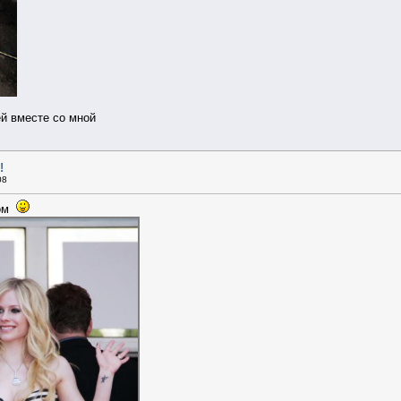
й вместе со мной
!
08
цом