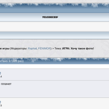
е игры
(Модераторы:
Raphail
,
FENIMOR
) > Тема:
ИГРА: Хочу такое фото!
итано 97385 раз)
!
14
е плачет
!
23