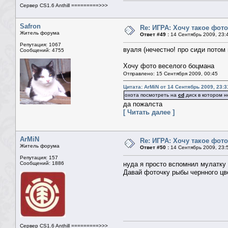
Сервер CS1.6 Anthill =========>>>
Safron
Re: ИГРА: Хочу такое фото
Житель форума
Ответ #49 :
14 Сентябрь 2009, 23:
Репутация: 1067
вуаля (нечестно! про сиди потом
Сообщений: 4755
Хочу фото веселого боцмана
Отправлено: 15 Сентября 2009, 00:45
Цитата: ArMiN от 14 Сентябрь 2009, 23:3
охота посмотреть на
cd
диск в котором н
да пожалста
[ Читать далее ]
ArMiN
Re: ИГРА: Хочу такое фото
Житель форума
Ответ #50 :
14 Сентябрь 2009, 23:
Репутация: 157
Сообщений: 1886
нуда я просто вспомнил мулатку
Давай фоточку рыбы чернного цв
Сервер CS1.6 Anthill =========>>>