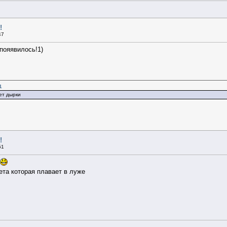
!
47
 пояявилось!1)
1
ет дырки
!
51
ета которая плавает в луже