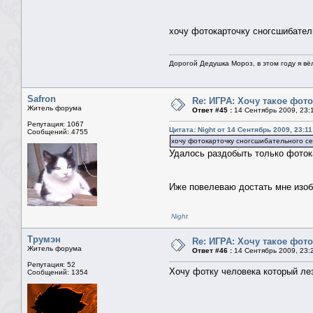
хочу фотокарточку сногсшибател
Дорогой Дедушка Мороз, в этом году я вё
Safron
Re: ИГРА: Хочу такое фото
Житель форума
Ответ #45 :
14 Сентябрь 2009, 23:
Репутация: 1067
Цитата: Night от 14 Сентябрь 2009, 23:11
Сообщений: 4755
хочу фотокарточку сногсшибательного с
Удалось раздобыть только фоток
Иже повелеваю достать мне изоб
Night
Трумэн
Re: ИГРА: Хочу такое фото
Житель форума
Ответ #46 :
14 Сентябрь 2009, 23:
Репутация: 52
Хочу фотку человека который ле
Сообщений: 1354