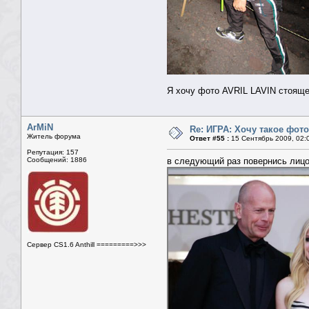
Я хочу фото AVRIL LAVIN стояще
ArMiN
Re: ИГРА: Хочу такое фото
Житель форума
Ответ #55 :
15 Сентябрь 2009, 02:
Репутация: 157
Сообщений: 1886
в следующий раз повернись ли
Сервер CS1.6 Anthill =========>>>