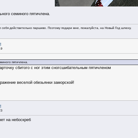
ьного семиного пятичлена.
л себя действительно паршиво. Поэтому подари мне, пожалуйста, на Новый Год шлюху.
!
19
еминого пятичлена.
арточку сбитого с ног этим сногсшибательным пятичленом
ражение веселой обезьянки заморской!
!
23
зет на небоскреб