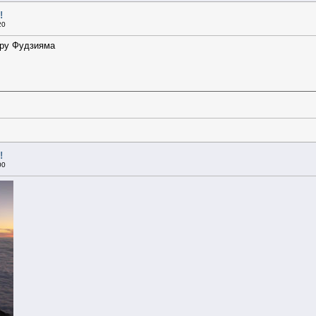
!
20
ору Фудзияма
!
00