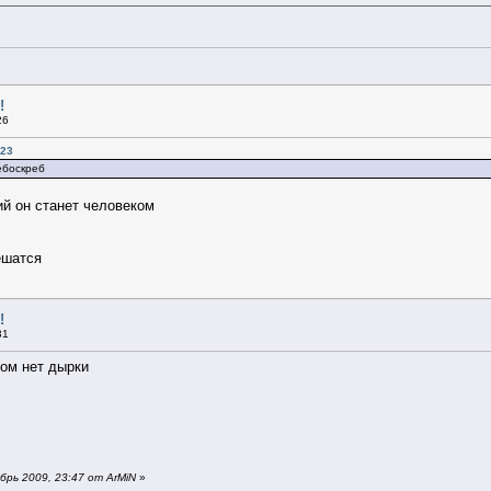
!
26
:23
ебоскреб
ий он станет человеком
ешатся
!
31
ром нет дырки
рь 2009, 23:47 от ArMiN
»