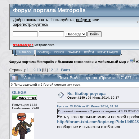
Форум портала Metropolis
Добро пожаловать. Пожалуйста,
войдите
или
зарегистрируйтесь
.
Фотогалерея
Метрополиса
НАЧАЛО
ПОМОЩЬ
ПОИСК
ПРАВИЛА
ВОЙТИ
РЕГИСТРАЦИЯ
Форум портала Metropolis
>
Высокие технологии и мобильный мир
>
Ж
Страниц:
1
...
9
10
[
11
]
12
13
Вниз
Автор
Тема: Выбор роутера (Прочитано 71627 раз
0 Пользователей и 2 Гостей смотрят эту тему.
OLEGA
Re: Выбор роутера
Ответ #140 :
08 Июнь 2014, 19:37
Репутация: 1338
Цитата: OLEGA от 01 Июнь 2014, 01:16
Сообщений: 9948
Странный звоночек - 2 раза за неделю ASUS RT-N56
Есть у кого дельные мысли по моей пробл
http://forum.ixbt.com/topic.cgi?id=14:604
сообщение и пытается стебаться.