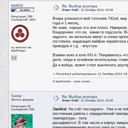
tankist
Re: Выбор роутера
Ответ #145 :
11 Октябрь 2014, 03:58
Репутация: 289
Вчера упокоился мой тэпэлинк 741nd, мир 
Сообщений: 1801
года и 1 месяц.
Не знаю, хорошо это или плохо. Наверное, 
Кондерчики, что ли, какие-то подсохли. Вч
надолго, на несколько минут и снова пропа
постоянно, индикация вайфая неработала
проводов и т.д. - впустую.
ну, конечно же, ..
верблюды
Взамен взял в юле
841-й
. Понравилось чт
деле, когда в основном используешь глав
Да и вобще, может стоит выключать роутер
«
Последнее редактирование: 11 Октябрь 2014, 04:0
О верблюдах - чуть позже...
Sonar
Re: Выбор роутера
Житель форума
Ответ #146 :
11 Октябрь 2014, 10:00
Репутация: 92
2
tankist
: На счёт последнего.. Уже и не 
Сообщений: 558
постоянная работа с определённой темпера
температуры - тела
расширяются. В том числе и корпус микро
преждевременному выходу чипа из строя. Н