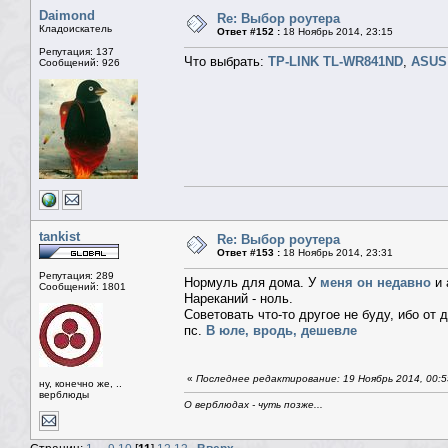
Daimond
Re: Выбор роутера
Кладоискатель
Ответ #152 :
18 Ноябрь 2014, 23:15
Репутация: 137
Что выбрать:
TP-LINK TL-WR841ND
,
ASUS
Сообщений: 926
tankist
Re: Выбор роутера
Ответ #153 :
18 Ноябрь 2014, 23:31
Репутация: 289
Нормуль для дома. У
меня он недавно
и 
Сообщений: 1801
Нареканий - ноль.
Советовать что-то другое не буду, ибо от 
пс.
В юле, вродь, дешевле
«
Последнее редактирование: 19 Ноябрь 2014, 00:55
ну, конечно же, ..
верблюды
О верблюдах - чуть позже...