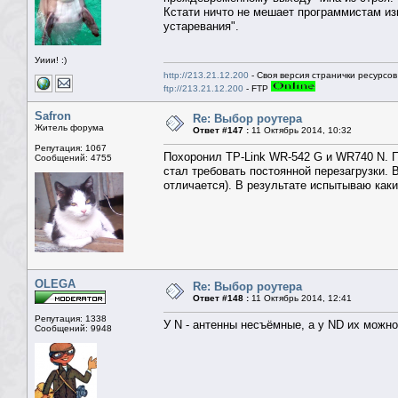
Кстати ничто не мешает программистам из
устаревания".
Уиии! :)
http://213.21.12.200
- Своя версия странички ресурсов
ftp://213.21.12.200
- FTP
Safron
Re: Выбор роутера
Житель форума
Ответ #147 :
11 Октябрь 2014, 10:32
Репутация: 1067
Похоронил TP-Link WR-542 G и WR740 N. П
Сообщений: 4755
стал требовать постоянной перезагрузки. 
отличается). В результате испытываю каки
OLEGA
Re: Выбор роутера
Ответ #148 :
11 Октябрь 2014, 12:41
Репутация: 1338
У N - антенны несъёмные, а у ND их можно
Сообщений: 9948