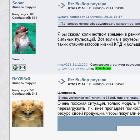
Sonar
Re: Выбор роутера
Житель форума
Ответ #150 :
11 Октябрь 2014, 23:06
Репутация: 92
Цитата: tankist от 11 Октябрь 2014, 15:47
Сообщений: 558
...Т.о, вопрос можно сформулировать конкретнее: 
Я бы сказал количеством времени в режим
сильных пульсаций. Вот если б в роутеры
таких стабилизаторов низкий КПД и больш
Уиии! :)
http://213.21.12.200
- Своя версия странички ресурсов
ftp://213.21.12.200
- FTP
RzY8l5x0
Re: Выбор роутера
Житель форума
Ответ #151 :
11 Октябрь 2014, 23:49
Репутация: 58
Цитировать
Сообщений: 543
Вчера упокоился мой тэпэлинк 741nd, мир его праху.
Очень похожая ситуация, только модель 7
перезагружать, т.к. инет пропадает полно
ресурс своей продукции, чтобы покупали 
советский "Космос" если с утра прикурить
прикурить, так вся стлеет. Как результат
одну. Буржуи, одно слово. )))