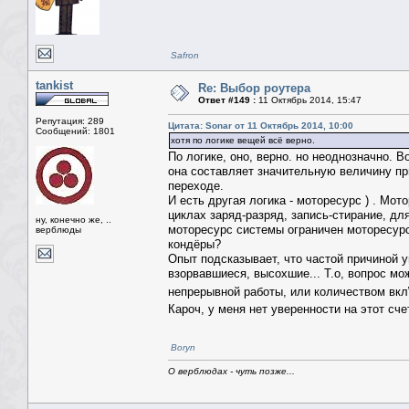
Safron
tankist
Re: Выбор роутера
Ответ #149 :
11 Октябрь 2014, 15:47
Репутация: 289
Цитата: Sonar от 11 Октябрь 2014, 10:00
Сообщений: 1801
хотя по логике вещей всё верно.
По логике, оно, верно. но неоднозначно. 
она составляет значительную величину пр
переходе.
И есть другая логика - моторесурс ) . Мо
циклах заряд-разряд, запись-стирание, дл
ну, конечно же, ..
моторесурс системы ограничен моторесурсо
верблюды
кондёры?
Опыт подсказывает, что частой причиной 
взорвавшиеся, высохшие... Т.о, вопрос м
непрерывной работы, или количеством вк
Кароч, у меня нет уверенности на этот сч
Boryn
О верблюдах - чуть позже...