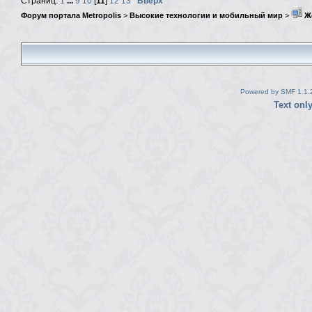
Страниц:
1
...
9
10
[
11
]
12
13
Вверх
Форум портала Metropolis
>
Высокие технологии и мобильный мир
>
Ж
Powered by SMF 1.1.
Text onl