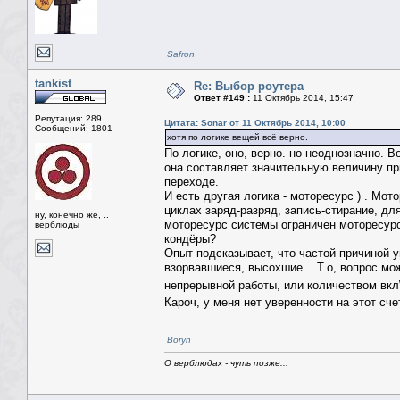
Safron
tankist
Re: Выбор роутера
Ответ #149 :
11 Октябрь 2014, 15:47
Репутация: 289
Цитата: Sonar от 11 Октябрь 2014, 10:00
Сообщений: 1801
хотя по логике вещей всё верно.
По логике, оно, верно. но неоднозначно. 
она составляет значительную величину пр
переходе.
И есть другая логика - моторесурс ) . Мо
циклах заряд-разряд, запись-стирание, дл
ну, конечно же, ..
моторесурс системы ограничен моторесурсо
верблюды
кондёры?
Опыт подсказывает, что частой причиной 
взорвавшиеся, высохшие... Т.о, вопрос м
непрерывной работы, или количеством вк
Кароч, у меня нет уверенности на этот сч
Boryn
О верблюдах - чуть позже...