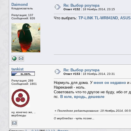
Daimond
Re: Выбор роутера
Кладоискатель
Ответ #152 :
18 Ноябрь 2014, 23:15
Репутация: 137
Что выбрать:
TP-LINK TL-WR841ND
,
ASUS
Сообщений: 926
tankist
Re: Выбор роутера
Ответ #153 :
18 Ноябрь 2014, 23:31
Репутация: 289
Нормуль для дома. У
меня он недавно
и 
Сообщений: 1801
Нареканий - ноль.
Советовать что-то другое не буду, ибо от 
пс.
В юле, вродь, дешевле
«
Последнее редактирование: 19 Ноябрь 2014, 00:55
ну, конечно же, ..
верблюды
О верблюдах - чуть позже...