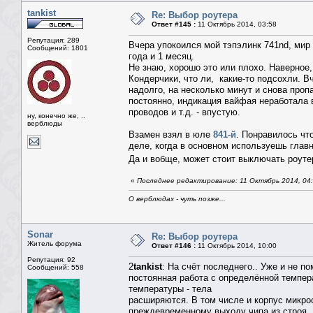
tankist
Re: Выбор роутера
Ответ #145 :
11 Октябрь 2014, 03:58
Репутация: 289
Вчера упокоился мой тэпэлинк 741nd, мир 
Сообщений: 1801
года и 1 месяц.
Не знаю, хорошо это или плохо. Наверное, 
Кондерчики, что ли, какие-то подсохли. Вч
надолго, на несколько минут и снова пропа
постоянно, индикация вайфая неработала
проводов и т.д. - впустую.
ну, конечно же, ..
верблюды
Взамен взял в юле
841-й
. Понравилось чт
деле, когда в основном используешь глав
Да и вобще, может стоит выключать роутер
«
Последнее редактирование: 11 Октябрь 2014, 04:0
О верблюдах - чуть позже...
Sonar
Re: Выбор роутера
Житель форума
Ответ #146 :
11 Октябрь 2014, 10:00
Репутация: 92
2
tankist
: На счёт последнего.. Уже и не 
Сообщений: 558
постоянная работа с определённой темпера
температуры - тела
расширяются. В том числе и корпус микро
преждевременному выходу чипа из строя. Н