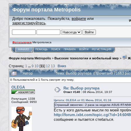
Форум портала Metropolis
Добро пожаловать. Пожалуйста,
войдите
или
зарегистрируйтесь
.
Фотогалерея
Метрополиса
НАЧАЛО
ПОМОЩЬ
ПОИСК
ПРАВИЛА
ВОЙТИ
РЕГИСТРАЦИЯ
Форум портала Metropolis
>
Высокие технологии и мобильный мир
>
Ж
Страниц:
1
...
9
10
[
11
]
12
13
Вниз
Автор
Тема: Выбор роутера (Прочитано 71663 раз
0 Пользователей и 1 Гость смотрят эту тему.
OLEGA
Re: Выбор роутера
Ответ #140 :
08 Июнь 2014, 19:37
Репутация: 1338
Цитата: OLEGA от 01 Июнь 2014, 01:16
Сообщений: 9950
Странный звоночек - 2 раза за неделю ASUS RT-N56
Есть у кого дельные мысли по моей пробл
http://forum.ixbt.com/topic.cgi?id=14:604
сообщение и пытается стебаться.