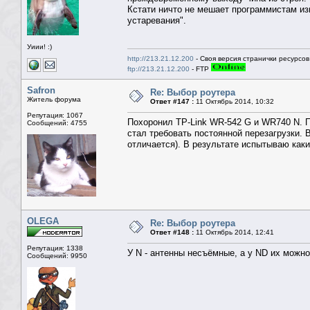
Кстати ничто не мешает программистам из
устаревания".
Уиии! :)
http://213.21.12.200
- Своя версия странички ресурсов
ftp://213.21.12.200
- FTP
Safron
Re: Выбор роутера
Житель форума
Ответ #147 :
11 Октябрь 2014, 10:32
Репутация: 1067
Похоронил TP-Link WR-542 G и WR740 N. П
Сообщений: 4755
стал требовать постоянной перезагрузки. 
отличается). В результате испытываю каки
OLEGA
Re: Выбор роутера
Ответ #148 :
11 Октябрь 2014, 12:41
Репутация: 1338
У N - антенны несъёмные, а у ND их можно
Сообщений: 9950