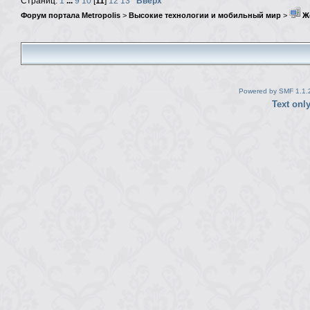
Страниц:
1
...
9
10
[
11
]
12
13
Вверх
Форум портала Metropolis
>
Высокие технологии и мобильный мир
>
Ж
Powered by SMF 1.1.
Text onl