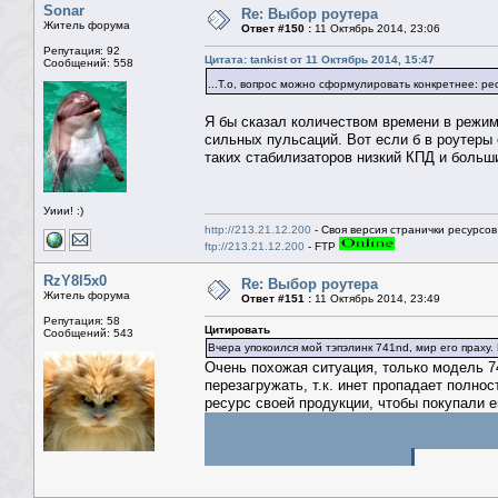
Sonar
Re: Выбор роутера
Житель форума
Ответ #150 :
11 Октябрь 2014, 23:06
Репутация: 92
Цитата: tankist от 11 Октябрь 2014, 15:47
Сообщений: 558
...Т.о, вопрос можно сформулировать конкретнее: 
Я бы сказал количеством времени в режим
сильных пульсаций. Вот если б в роутеры
таких стабилизаторов низкий КПД и больш
Уиии! :)
http://213.21.12.200
- Своя версия странички ресурсов
ftp://213.21.12.200
- FTP
RzY8l5x0
Re: Выбор роутера
Житель форума
Ответ #151 :
11 Октябрь 2014, 23:49
Репутация: 58
Цитировать
Сообщений: 543
Вчера упокоился мой тэпэлинк 741nd, мир его праху.
Очень похожая ситуация, только модель 7
перезагружать, т.к. инет пропадает полно
ресурс своей продукции, чтобы покупали 
советский "Космос" если с утра прикурить
прикурить, так вся стлеет. Как результат
одну. Буржуи, одно слово. )))