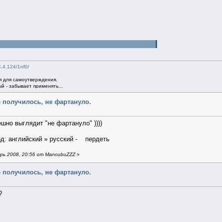
евнее видео. захотелось сделать отдельный топик
4.4.124/1nf0/
 для самоутверждения.
й - забывает применять...
е получилось, не фартануло.
ешно выглядит "не фартануло" ))))
вод: английский » русский - пердеть
рь 2008, 20:56 от MancubuZZZ
»
е получилось, не фартануло.
?