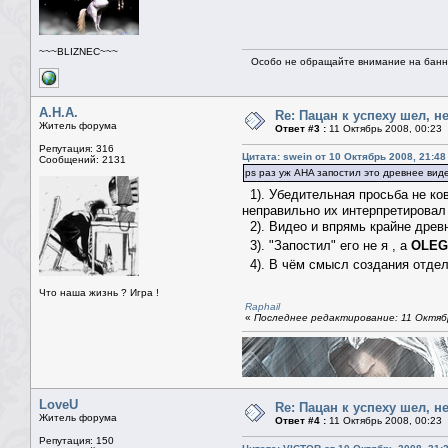
~~~BLIZNEC~~~
Особо не обращайте внимание на банне
А.Н.А.
Re: Пацан к успеху шел, н
Житель форума
Ответ #3 :
11 Октябрь 2008, 00:23
Репутация: 316
Цитата: swein от 10 Октябрь 2008, 21:48
Сообщений: 2131
ps раз уж AHA запостил это древнее вид
1). Убедительная просьба не ков
неправильно их интерпретировал 
2). Видео и впрямь крайне древн
3). "Запостил" его не я , а
OLEG
4). В чём смысл создания отдел
Что наша жизнь ? Игра !
Raphail
«
Последнее редактирование: 11 Октябр
LoveU
Re: Пацан к успеху шел, н
Житель форума
Ответ #4 :
11 Октябрь 2008, 00:23
Репутация: 150