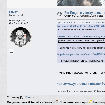
PiNkY
Re: Пацан к успеху шел, н
Завсегдатай
Ответ #6 :
11 Октябрь 2008, 01:11
Репутация: 47
Цитата: А.Н.А. от 11 Октябрь 2008, 00:25
Сообщений: 400
Цитата: VICTOR от 10 Октябрь 2008, 22:
я не понял за что их посадили то?
Цитата: OLEGA от 10 Октябрь 2008, 02:
убили таксиста и похитили 1000 рублей.
Для этой темы могу предложить впрочем
http://www.youtube.com/watch?v=jR3Ph9
В обилии присутствует ненормативна
лично мне плакать хочется... кту
http://www.youtube.com/watch
«
Последнее редактирование: 11 Октябр
Страниц: [
1
]
Вверх
Форум портала Metropolis
>
Разное
>
Приятный разговор
>
Fun
(Мод