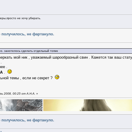
ры,просто не хочу убирать.
е получилось, не фартануло.
ео. захотелось сделать отдельный топик
еркать мой ник , уважаемый шарообразный свин . Кажется так ваш стат
.
ее .
A
.
ьной темы , если не секрет ?
ь 2008, 00:25 от А.Н.А.
»
е получилось, не фартануло.