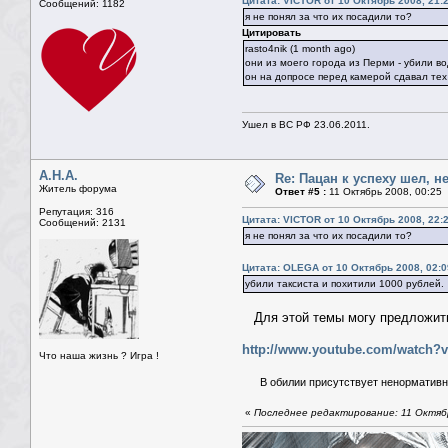
Цитата: VICTOR от 10 Октябрь 2008, 21:
Сообщений: 1182
я не понял за что их посадили то?
Цитировать
rasto4nik (1 month ago)
они из моего города из Перми - убили во
он на допросе перед камерой сдавал тех к
Ушел в ВС РФ 23.06.2011.
А.Н.А.
Re: Пацан к успеху шел, н
Житель форума
Ответ #5 :
11 Октябрь 2008, 00:25
Репутация: 316
Цитата: VICTOR от 10 Октябрь 2008, 22:
Сообщений: 2131
я не понял за что их посадили то?
Цитата: OLEGA от 10 Октябрь 2008, 02:0
убили таксиста и похитили 1000 рублей.
Для этой темы могу предложить
http://www.youtube.com/watch?
Что наша жизнь ? Игра !
В обилии присутствует ненормативна
«
Последнее редактирование: 11 Октябр