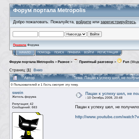
Форум портала Metropolis
Добро пожаловать. Пожалуйста,
войдите
или
зарегистрируйтесь
.
Правила
Форума
НАЧАЛО
ПОМОЩЬ
ПОИСК
ПРАВИЛА
ВОЙТИ
РЕГИСТРАЦИЯ
Форум портала Metropolis
>
Разное
>
Приятный разговор
>
Fun
(Мод
Страниц: [
1
]
Вниз
Автор
Тема: Пацан к успеху шел, не получ
0 Пользователей и 1 Гость смотрят эту тему.
swein
Пацан к успеху шел, не п
Житель форума
:
10 Октябрь 2008, 20:48
Репутация: 42
Пацан к успеху шел, не получило
Сообщений: 683
http://www.youtube.com/watch