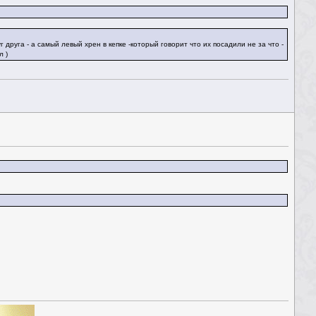
 друга - а самый левый хрен в кепке -который говорит что их посадили не за что -
л )