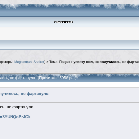
ераторы:
Megaloman
,
Snaker
) > Тема:
Пацан к успеху шел, не получилось, не фарта
илось, не фартануло. (Прочитано 5958 раз)
олучилось, не фартануло.
сь, не фартануло...
?v=3YUNQoPrJGk