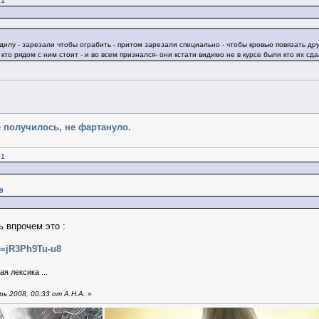
21
дилу - зарезали чтобы ограбить - притом зарезали специально - чтобы кровью повязать друг
то рядом с ним стоит - и во всем признался- они кстати видимо не в курсе были кто их сда
е получилось, не фартануло.
21
9
 впрочем это :
v=jR3Ph9Tu-u8
я лексика ...
ь 2008, 00:33 от А.Н.А.
»