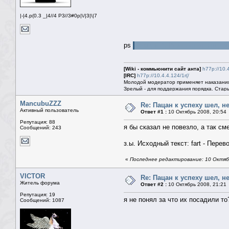
|-|4.p(0.3 _|4//4 P3//3#0p|\/|3|\|7
ps
раз уж AHA запостил это др
[Wiki - коммьюнити сайт анта]
h77p://10.
[IRC]
h77p://10.4.4.124/1r(/
Молодой модератор применяет наказания
Зрелый - для поддержания порядка. Стары
MancubuZZZ
Re: Пацан к успеху шел, н
Активный пользователь
Ответ #1 :
10 Октябрь 2008, 20:54
Репутация: 88
я бы сказал не повезло, а так см
Сообщений: 243
з.ы. Исходный текст: fart - Пере
«
Последнее редактирование: 10 Октяб
VICTOR
Re: Пацан к успеху шел, н
Житель форума
Ответ #2 :
10 Октябрь 2008, 21:21
Репутация: 19
я не понял за что их посадили то
Сообщений: 1087