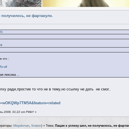
е получилось, не фартануло.
21
09
 это :
Tu-u8
я лексика ...
лху ради,простие то что не в тему,но ссылку не дать не смог..
?v=wOKQWp7TM5A&feature=related
ь 2008, 01:22 от PiNkY
»
ераторы:
Megaloman
,
Snaker
) > Тема:
Пацан к успеху шел, не получилось, не фарта