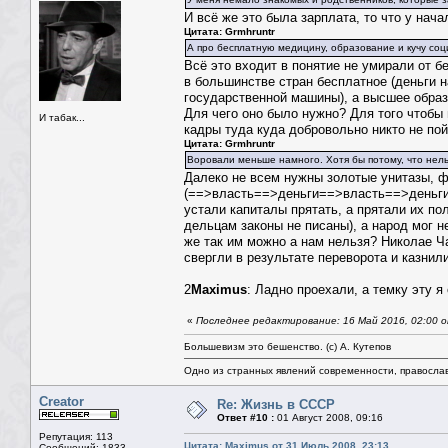
И всё же это была зарплата, то что у нач
Цитата: Grmhruntr
А про бесплатную медицину, образование и кучу соц
Всё это входит в понятие не умирали от б
в большинстве стран бесплатное (деньги 
государственной машины), а высшее образ
Для чего оно было нужно? Для того чтобы
И табак...
кадры туда куда добровольно никто не по
Цитата: Grmhruntr
Воровали меньше намного. Хотя бы потому, что нельзя
Далеко не всем нужны золотые унитазы, 
(==>власть==>деньги==>власть==>деньги==
устали капиталы прятать, а прятали их п
дельцам законы не писаны), а народ мог не
же так им можно а нам нельзя? Николае Ч
свергли в резу
2
Maximus
: Ладно проехали, а темку эту я
«
Последнее редактирование: 16 Май 2016, 02:00 о
Большевизм это бешенство. (с) А. Кутепов
Одно из странных явлений современности, правосла
Creator
Re: Жизнь в СССР
Ответ #10 :
01 Август 2008, 09:16
Репутация: 113
Цитата: Maximus от 31 Июль 2008, 23:13
Сообщений: 1833