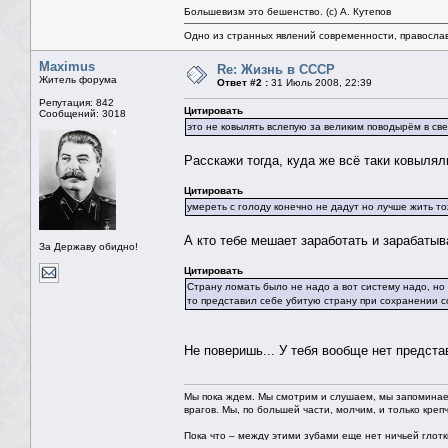
Большевизм это бешенство. (с) А. Кутепов
Одно из странных явлений современности, правосла
Maximus
Re: Жизнь в СССР
Житель форума
Ответ #2 :
31 Июль 2008, 22:39
Репутация: 842
Цитировать
Сообщений: 3018
это не ковылять вслепую за великим поводырём в св
Расскажи тогда, куда же всё таки ковыля
Цитировать
умереть с голоду конечно не дадут но лучше жить т
А кто тебе мешает заработать и зарабатыв
За Державу обидно!
Цитировать
Страну ломать было не надо а вот систему надо, но 
то представил себе убитую страну при сохранении с
Не поверишь... У тебя вообще нет предста
Мы пока ждем. Мы смотрим и слушаем, мы запоминае
врагов. Мы, по большей части, молчим, и только креп
Пока что – между этими зубами еще нет ничьей глотки.