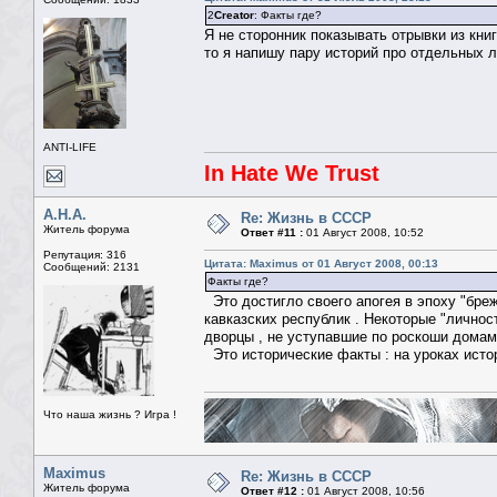
2
Creator
: Факты где?
Я не сторонник показывать отрывки из книг
то я напишу пару историй про отдельных л
ANTI-LIFE
In Hate We Trust
А.Н.А.
Re: Жизнь в СССР
Житель форума
Ответ #11 :
01 Август 2008, 10:52
Репутация: 316
Цитата: Maximus от 01 Август 2008, 00:13
Сообщений: 2131
Факты где?
Это достигло своего апогея в эпоху "бреж
кавказских республик . Некоторые "лично
дворцы , не уступавшие по роскоши домам
Это исторические факты : на уроках исто
Что наша жизнь ? Игра !
Maximus
Re: Жизнь в СССР
Житель форума
Ответ #12 :
01 Август 2008, 10:56