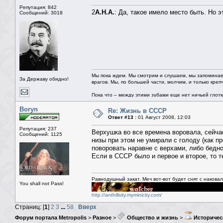
Репутация: 842
2
А.Н.А.
: Да, такое имело место быть. Но э
Сообщений: 3018
Мы пока ждем. Мы смотрим и слушаем, мы запоминае
За Державу обидно!
врагов. Мы, по большей части, молчим, и только креп
Пока что – между этими зубами еще нет ничьей глотки.
Boryn
Re: Жизнь в СССР
Ответ #13 :
01 Август 2008, 12:03
Репутация: 237
Верхушка во все времена воровала, сейчас
Сообщений: 1125
низы при этом не умирали с голоду (как п
поворовать наравне с верхами, либо бедн
Если в СССР было и первое и второе, то т
Равнодушный закат. Меч вот-вот будет снят с накова
You shall not Pass!
http://anthillsity.myminicity.com/
Страниц: [
1
]
2
3
...
58
Вверх
Форум портала Metropolis
>
Разное
>
Общество и жизнь
>
Историчес