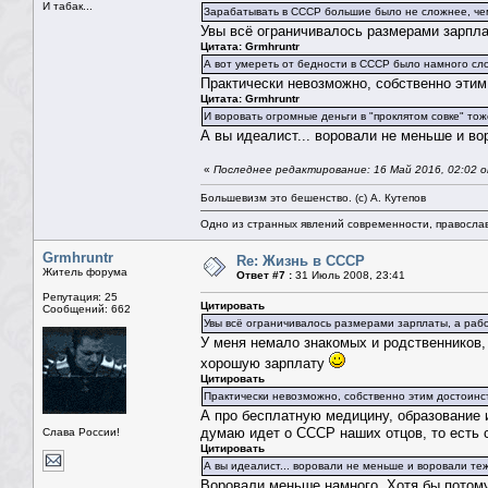
И табак...
Зарабатывать в СССР большие было не сложнее, че
Увы всё ограничивалось размерами зарпла
Цитата: Grmhruntr
А вот умереть от бедности в СССР было намного сл
Практически невозможно, собственно этим
Цитата: Grmhruntr
И воровать огромные деньги в "проклятом совке" тож
А вы идеалист... воровали не меньше и во
«
Последнее редактирование: 16 Май 2016, 02:02 о
Большевизм это бешенство. (с) А. Кутепов
Одно из странных явлений современности, правосла
Grmhruntr
Re: Жизнь в СССР
Житель форума
Ответ #7 :
31 Июль 2008, 23:41
Репутация: 25
Цитировать
Сообщений: 662
Увы всё ограничивалось размерами зарплаты, а рабо
У меня немало знакомых и родственников
хорошую зарплату
Цитировать
Практически невозможно, собственно этим достоинс
А про бесплатную медицину, образование 
думаю идет о СССР наших отцов, то есть 
Слава России!
Цитировать
А вы идеалист... воровали не меньше и воровали теж
Воровали меньше намного. Хотя бы потому,