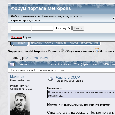
Форум портала Metropolis
Добро пожаловать. Пожалуйста,
войдите
или
зарегистрируйтесь
.
Правила
Форума
НАЧАЛО
ПОМОЩЬ
ПОИСК
ПРАВИЛА
ВОЙТИ
РЕГИСТРАЦИЯ
Форум портала Metropolis
>
Разное
>
Общество и жизнь
>
Историчес
Страниц: [
1
]
2
3
...
58
Вниз
Автор
Тема: Жизнь в СССР (Прочитано 352439 раз
0 Пользователей и 1 Гость смотрят эту тему.
Maximus
Жизнь в СССР
Житель форума
:
31 Июль 2008, 21:51
Репутация: 842
Цитировать
Сообщений: 3018
Не совсем понял, что тут имелось ввиду, какая парал
пожалуйста
Может я и преукрасил, но тем не менее...
Страна стояла на расколе. Те, кто понял к 