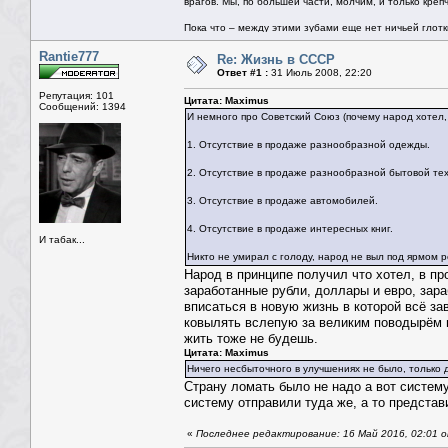
врагов. Мы, по большей части, молчим, и только креп
Пока что – между этими зубами еще нет ничьей глотки.
Rantie777
Re: Жизнь в СССР
Ответ #1 :
31 Июль 2008, 22:20
Репутация: 101
Цитата: Maximus
Сообщений: 1394
И немного про Советский Союз (почему народ хотел, т
1. Отсутствие в продаже разнообразной одежды.
2. Отсутствие в продаже разнообразной бытовой тех
3. Отсутствие в продаже автомобилей.
4. Отсутствие в продаже интересных книг.
И табак...
Никто не умирал с голоду, народ не выл под ярмом р
Народ в принципе получил что хотел, в пр
заработанные рубли, доллары и евро, зара
вписаться в новую жизнь в которой всё зав
ковылять вслепую за великим поводырём в
жить тоже не будешь.
Цитата: Maximus
Ничего несбыточного в улучшениях не было, только 
Страну ломать было не надо а вот систему
систему отправили туда же, а то представ
«
Последнее редактирование: 16 Май 2016, 02:01 о