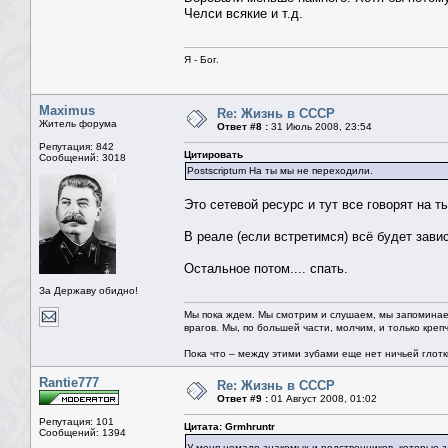
Челси всякие и т.д.
Я - Бог.
Maximus
Re: Жизнь в СССР
Житель форума
Ответ #8 :
31 Июль 2008, 23:54
Репутация: 842
Цитировать
Сообщений: 3018
Postscriptum На ты мы не переходили.
Это сетевой ресурс и тут все говорят на т
В реале (если встретимся) всё будет завис
Остальное потом.... спать.
За Державу обидно!
Мы пока ждем. Мы смотрим и слушаем, мы запоминае
врагов. Мы, по большей части, молчим, и только креп
Пока что – между этими зубами еще нет ничьей глотки.
Rantie777
Re: Жизнь в СССР
Ответ #9 :
01 Август 2008, 01:02
Репутация: 101
Цитата: Grmhruntr
Сообщений: 1394
У меня немало знакомых и родственников, которые