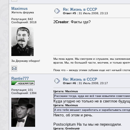
Maximus
Re: Жизнь в СССР
Житель форума
Ответ #5 :
31 Июль 2008, 23:13
Репутация: 842
2
Creator
: Факты где?
Сообщений: 3018
Мы пока ждем. Мы смотрим и слушаем, мы запоминае
За Державу обидно!
врагов. Мы, по большей части, молчим, и только креп
Пока что – между этими зубами еще нет ничьей глотки.
Rantie777
Re: Жизнь в СССР
Ответ #6 :
31 Июль 2008, 23:17
Репутация: 101
Цитата: Maximus
Сообщений: 1394
Расскажи тогда, куда же всё таки ковыляли советски
Куда угодно но только не в светлое будущ
Цитата: Maximus
А кто тебе мешает заработать и зарабатывать сегодн
Никто, 
Postscriptum На ты мы не переходили.
Цитата: Grmhruntr