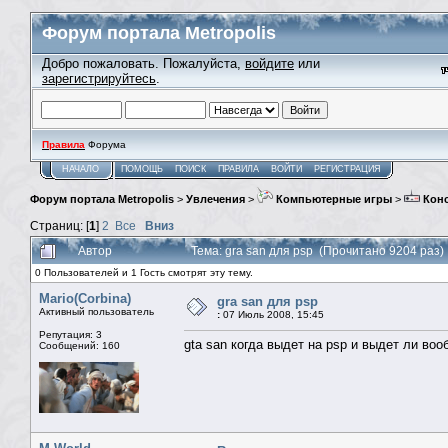
Форум портала Metropolis
Добро пожаловать. Пожалуйста,
войдите
или
зарегистрируйтесь
.
Правила
Форума
НАЧАЛО
ПОМОЩЬ
ПОИСК
ПРАВИЛА
ВОЙТИ
РЕГИСТРАЦИЯ
Форум портала Metropolis
>
Увлечения
>
Компьютерные игры
>
Кон
Страниц: [
1
]
2
Все
Вниз
Автор
Тема: gra san для psp (Прочитано 9204 раз)
0 Пользователей и 1 Гость смотрят эту тему.
Mario(Corbina)
gra san для psp
Активный пользователь
:
07 Июль 2008, 15:45
Репутация: 3
gta san когда выдет на psp и выдет ли воо
Сообщений: 160