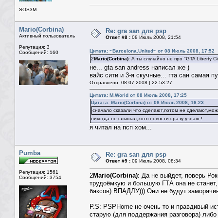
SOS3M
Mario(Corbina)
Re: gra san для psp
Активный пользователь
Ответ #8 :
08 Июль 2008, 21:54
Репутация: 3
Цитата: ~Barcelona.United~ от 08 Июль 2008, 17:52
Сообщений: 160
2
Mario(Corbina)
: А ты случайно не про "GTA Liberty C
не... gta san andress написал же )
вайс сити и 3-я скучные... гта сан самая пу
Отправлено: 08-07-2008 | 22:53:27
Цитата: M.World от 08 Июль 2008, 17:25
Цитата: Mario(Corbina) от 08 Июль 2008, 16:23
сначало сказали что сделают,потом не сделают,мож
никогда не слышал,хотя новости сразу узнаю !
я читал на псп хом...
Pumba
Re: gra san для psp
Ответ #9 :
09 Июль 2008, 08:34
Репутация: 1561
2
Mario(Corbina)
: Да не выйдет, поверь Ро
Сообщений: 3754
трудоёмкую и большую ГТА она не станет,
баксов) ВПАДЛУ))) Они не будут заморачи
P.S: PSPHome не очень то и правдивый ист
старую (для поддержания разговора) либо