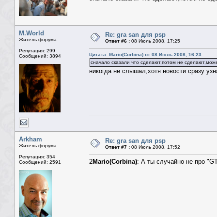
M.World
Re: gra san для psp
Житель форума
Ответ #6 :
08 Июль 2008, 17:25
Репутация: 299
Цитата: Mario(Corbina) от 08 Июль 2008, 16:23
Сообщений: 3894
сначало сказали что сделают,потом не сделают,може
никогда не слышал,хотя новости сразу узн
Arkham
Re: gra san для psp
Житель форума
Ответ #7 :
08 Июль 2008, 17:52
Репутация: 354
2
Mario(Corbina)
: А ты случайно не про "GT
Сообщений: 2591