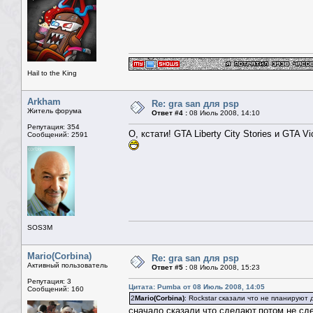
Hail to the King
Arkham
Re: gra san для psp
Житель форума
Ответ #4 :
08 Июль 2008, 14:10
Репутация: 354
О, кстати! GTA Liberty City Stories и GTA
Сообщений: 2591
SOS3M
Mario(Corbina)
Re: gra san для psp
Активный пользователь
Ответ #5 :
08 Июль 2008, 15:23
Репутация: 3
Цитата: Pumba от 08 Июль 2008, 14:05
Сообщений: 160
2
Mario(Corbina)
: Rockstar сказали что не планируют
сначало сказали что сделают,потом не сд