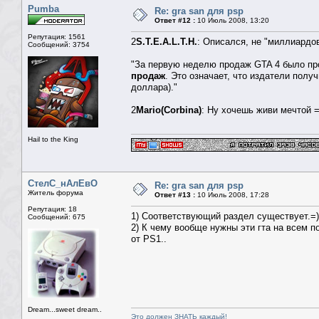
Pumba
Re: gra san для psp
Ответ #12 :
10 Июль 2008, 13:20
Репутация: 1561
2
S.T.E.A.L.T.H.
: Описался, не "миллиардов
Сообщений: 3754
"За первую неделю продаж GTA 4 было про
продаж
. Это означает, что издатели полу
доллара)."
2
Mario(Corbina)
: Ну хочешь живи мечтой =
Hail to the King
СтелС_нАлЕвО
Re: gra san для psp
Житель форума
Ответ #13 :
10 Июль 2008, 17:28
Репутация: 18
1) Соответствующий раздел существует.=)
Сообщений: 675
2) К чему вообще нужны эти гта на всем п
от PS1..
Dream...sweet dream..
Это должен ЗНАТЬ каждый!