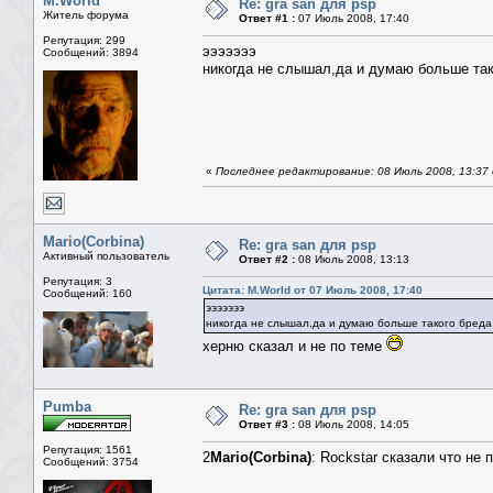
M.World
Re: gra san для psp
Житель форума
Ответ #1 :
07 Июль 2008, 17:40
Репутация: 299
эээээээ
Сообщений: 3894
никогда не слышал,да и думаю больше так
«
Последнее редактирование: 08 Июль 2008, 13:37 
Mario(Corbina)
Re: gra san для psp
Активный пользователь
Ответ #2 :
08 Июль 2008, 13:13
Репутация: 3
Цитата: M.World от 07 Июль 2008, 17:40
Сообщений: 160
эээээээ
никогда не слышал,да и думаю больше такого бреда
херню сказал и не по теме
Pumba
Re: gra san для psp
Ответ #3 :
08 Июль 2008, 14:05
Репутация: 1561
2
Mario(Corbina)
: Rockstar сказали что не
Сообщений: 3754