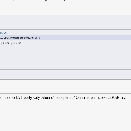
 16:23
делают,может обдумаются)))
сразу узнаю !
е про "GTA Liberty City Stories" говоришь? Она как раз таки на PSP вышла