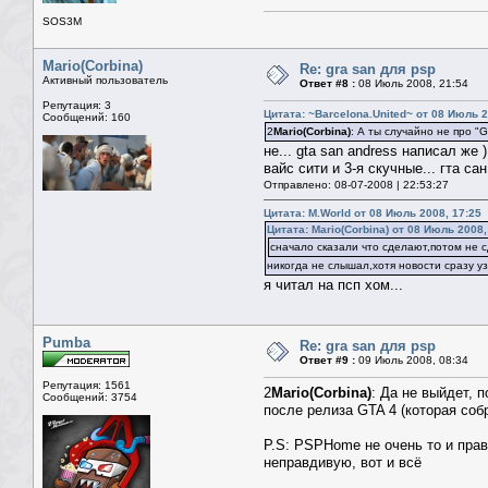
SOS3M
Mario(Corbina)
Re: gra san для psp
Активный пользователь
Ответ #8 :
08 Июль 2008, 21:54
Репутация: 3
Цитата: ~Barcelona.United~ от 08 Июль 2
Сообщений: 160
2
Mario(Corbina)
: А ты случайно не про "G
не... gta san andress написал же )
вайс сити и 3-я скучные... гта сан
Отправлено: 08-07-2008 | 22:53:27
Цитата: M.World от 08 Июль 2008, 17:25
Цитата: Mario(Corbina) от 08 Июль 2008,
сначало сказали что сделают,потом не 
никогда не слышал,хотя новости сразу уз
я читал на псп хом...
Pumba
Re: gra san для psp
Ответ #9 :
09 Июль 2008, 08:34
Репутация: 1561
2
Mario(Corbina)
: Да не выйдет, 
Сообщений: 3754
после релиза GTA 4 (которая соб
P.S: PSPHome не очень то и прав
неправдивую, вот и всё