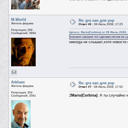
M.World
Re: gra san для psp
Житель форума
Ответ #6 :
08 Июль 2008, 17:25
Репутация: 299
Цитата: Mario(Corbina) от 08 Июль 2008,
Сообщений: 3894
сначало сказали что сделают,потом не с
никогда не слышал,хотя новости 
Arkham
Re: gra san для psp
Житель форума
Ответ #7 :
08 Июль 2008, 17:52
Репутация: 354
2
Mario(Corbina)
: А ты случайно н
Сообщений: 2591