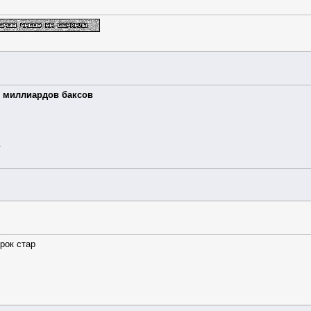
т миллиардов баксов
.
рок стар