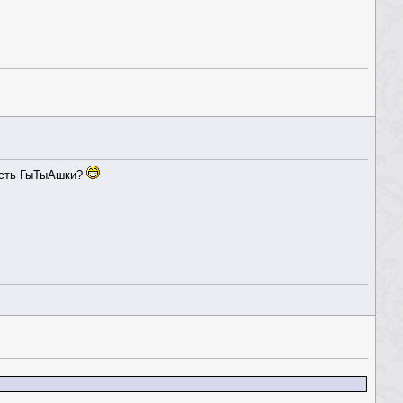
х есть ГыТыАшки?