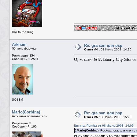
Hail to the King
Arkham
Re: gra san для psp
Житель форума
Ответ #4 :
08 Июль 2008, 14:10
Репутация: 354
Сообщений: 2591
О, кстати! GTA Liberty City Stor
SOS3M
Mario(Corbina)
Re: gra san для psp
Активный пользователь
Ответ #5 :
08 Июль 2008, 15:23
Репутация: 3
Цитата: Pumba от 08 Июль 2008, 14:05
Сообщений: 160
2
Mario(Corbina)
: Rockstar сказали что н
сначало сказали что сделают,по