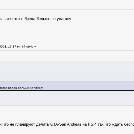
ольше такого бреда больше не услышу !
008, 13:37 от M.World
»
кого бреда больше не увижу !
ли что не планируют делать GTA-San Andreas на PSP, так что ждать бесп