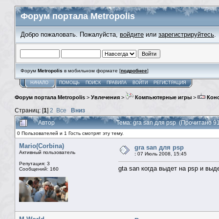
Форум портала Metropolis
Добро пожаловать. Пожалуйста,
войдите
или
зарегистрируйтесь
.
Форум
Metropolis
в мобильном формате [
подробнее
]
НАЧАЛО
ПОМОЩЬ
ПОИСК
ПРАВИЛА
ВОЙТИ
РЕГИСТРАЦИЯ
Форум портала Metropolis
>
Увлечения
>
Компьютерные игры
>
Кон
Страниц: [
1
]
2
Все
Вниз
Автор
Тема: gra san для psp (Прочитано 9
0 Пользователей и 1 Гость смотрят эту тему.
Mario(Corbina)
gra san для psp
Активный пользователь
:
07 Июль 2008, 15:45
Репутация: 3
gta san когда выдет на psp и выд
Сообщений: 160