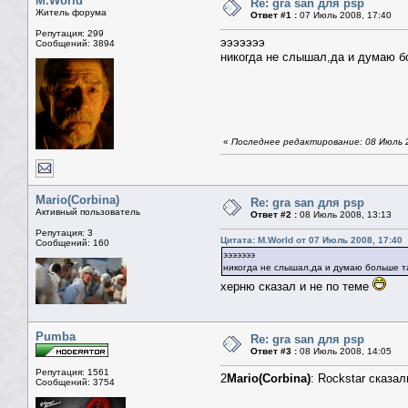
M.World
Re: gra san для psp
Житель форума
Ответ #1 :
07 Июль 2008, 17:40
Репутация: 299
эээээээ
Сообщений: 3894
никогда не слышал,да и думаю б
«
Последнее редактирование: 08 Июль 2
Mario(Corbina)
Re: gra san для psp
Активный пользователь
Ответ #2 :
08 Июль 2008, 13:13
Репутация: 3
Цитата: M.World от 07 Июль 2008, 17:40
Сообщений: 160
эээээээ
никогда не слышал,да и думаю больше та
херню сказал и не по теме
Pumba
Re: gra san для psp
Ответ #3 :
08 Июль 2008, 14:05
Репутация: 1561
2
Mario(Corbina)
: Rockstar сказа
Сообщений: 3754