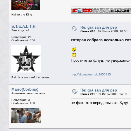
Hail to the King
S.T.E.A.L.T.H.
Re: gra san для psp
Завсегдатай
Ответ #10 :
09 Июль 2008, 10:50
Репутация: 26
которая собрала несколько со
Сообщений: 456
Простите за флуд, не удержался
http://vkontakte.ru/id2850435
Pain is a wonderful emotion.
Mario(Corbina)
Re: gra san для psp
Активный пользователь
Ответ #11 :
09 Июль 2008, 14:35
Репутация: 3
не факт что переделывать будут 
Сообщений: 160