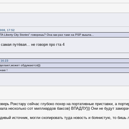
008, 17:52
TA Liberty City Stories" говоришь? Она как раз таки на PSP вышла...
 самая путёвая... не говоря про гта 4
 16:23
сделают,может обдумаются)))
наю !
поверь Рокстару сейчас глубоко похер на портативные приставки, а порт
рала несколько сот миллиардов баксов) ВПАДЛУ))) Они не будут замора
дивый источник, могли скопировать туда новость и боянистую, то бишь 