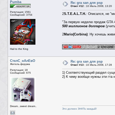
Pumba
Re: gra san для psp
Ответ #12 :
10 Июль 2008, 13:20
Репутация: 1561
2
S.T.E.A.L.T.H.
: Описался, не "м
Сообщений: 3754
"За первую неделю продаж GTA 4
500 миллионов долларов
(учиты
2
Mario(Corbina)
: Ну хочешь живи
Hail to the King
СтелС_нАлЕвО
Re: gra san для psp
Житель форума
Ответ #13 :
10 Июль 2008, 17:28
Репутация: 18
1) Соответствующий раздел суще
Сообщений: 675
2) К чему вообще нужны эти гта 
Dream...sweet dream..
Это должен ЗНАТЬ каждый!