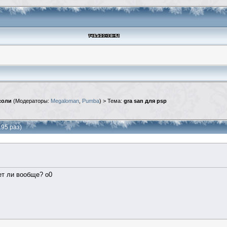
соли
(Модераторы:
Megaloman
,
Pumba
) > Тема:
gra san для psp
195 раз)
ет ли вообще? о0