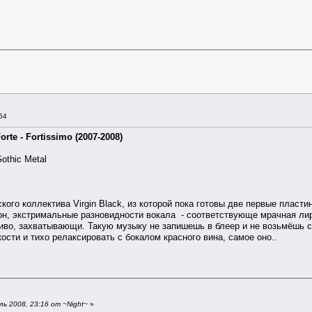
54
orte - Fortissimo (2007-2008)
othic Metal
ого коллектива Virgin Black, из которой пока готовы две первые пласти
он, экстримальные разновидности вокала - соответствующе мрачная лир
иво, захватывающи. Такую музыку не запишешь в блеер и не возьмёшь с
ости и тихо релаксировать с бокалом красного вина, самое оно..
ь 2008, 23:16 от ~Night~
»