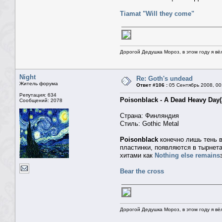
Tiamat "Will they come"
Дорогой Дедушка Мороз, в этом году я вё
Night
Re: Goth's undead
Житель форума
Ответ #106 :
05 Сентябрь 2008, 00
Репутация: 634
Poisonblack - A Dead Heavy Day(
Сообщений: 2078
Страна: Финляндия
Стиль: Gothic Metal
Poisonblack
конечно лишь тень 
пластинки, появляются в тырнета
хитами как
Nothing else remains
Bear the cross
Дорогой Дедушка Мороз, в этом году я вё