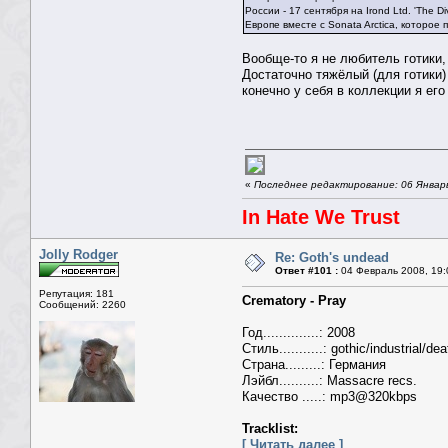
России - 17 сентября на Irond Ltd. 'The
Европе вместе с Sonata Arctica, которое 
Вообще-то я не любитель готики,
Достаточно тяжёлый (для готики
конечно у себя в коллекции я ег
«
Последнее редактирование: 06 Январь 
In Hate We Trust
Jolly Rodger
Re: Goth's undead
Ответ #101 :
04 Февраль 2008, 19:
Репутация: 181
Crematory - Pray
Сообщений: 2260
Год..............: 2008
Стиль...........: gothic/industrial/dea
Страна.........: Германия
Лэйбл..........: Massacre recs.
Качество .....: mp3@320kbps
Tracklist:
[ Читать далее ]