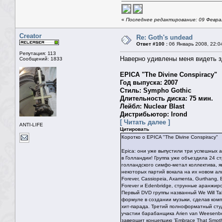
«
Последнее редактирование: 09 Февраль
Creator
Re: Goth's undead
Ответ #100 :
06 Январь 2008, 22:0
Репутация: 113
Наверно удивлены меня видеть з
Сообщений: 1833
EPICA "The Divine Conspiracy"
Год выпуска: 2007
Стиль: Sympho Gothic
Длительность диска: 75 мин.
Лейбл: Nuclear Blast
Дистрибьютор: Irond
[ Читать далее ]
ANTI-LIFE
Цитировать
Коротко о EPICA "The Divine Conspiracy"
Epica: они уже выпустили три успешных 
в Голландии! Группа уже объездила 24 с
голландского симфо-метал коллектива, яв
некоторых партий вокала на их новом аль
Forever, Cassiopeia, Axamenta, Gurthang
Forever и Edenbridge, струнные аранжир
Первый DVD группы названный We Will Tak
формуле в создании музыки, сделав ком
хит-парада. Третий полноформатный студи
участии барабанщика Arien van Weesenbee
завершит концепцию 'Embrace That Smothe