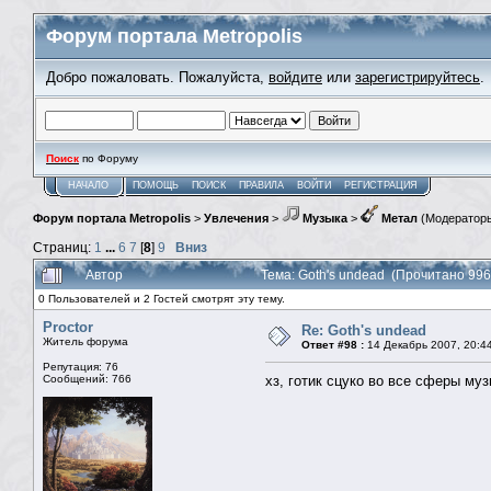
Форум портала Metropolis
Добро пожаловать. Пожалуйста,
войдите
или
зарегистрируйтесь
.
Поиск
по Форуму
НАЧАЛО
ПОМОЩЬ
ПОИСК
ПРАВИЛА
ВОЙТИ
РЕГИСТРАЦИЯ
Форум портала Metropolis
>
Увлечения
>
Музыка
>
Метал
(Модератор
Страниц:
1
...
6
7
[
8
]
9
Вниз
Автор
Тема: Goth's undead (Прочитано 996
0 Пользователей и 2 Гостей смотрят эту тему.
Proctor
Re: Goth's undead
Житель форума
Ответ #98 :
14 Декабрь 2007, 20:4
Репутация: 76
Сообщений: 766
хз, готик сцуко во все сферы му