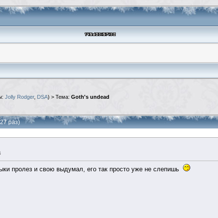
ы:
Jolly Rodger
,
DSA
) > Тема:
Goth's undead
27 раз)
4
зыки пролез и свою выдумал, его так просто уже не слепишь