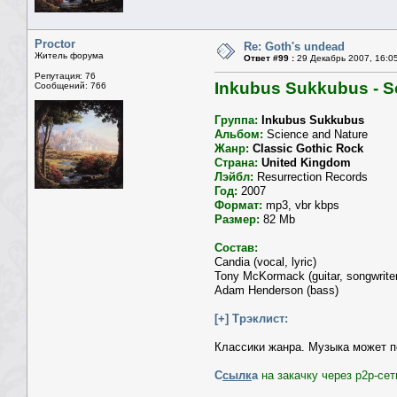
Proctor
Re: Goth's undead
Житель форума
Ответ #99 :
29 Декабрь 2007, 16:0
Репутация: 76
Inkubus Sukkubus - Sc
Сообщений: 766
Группа:
Inkubus Sukkubus
Альбом:
Science and Nature
Жанр:
Classic Gothic Rock
Страна:
United Kingdom
Лэйбл:
Resurrection Records
Год:
2007
Формат:
mp3, vbr kbps
Размер:
82 Mb
Состав:
Candia (vocal, lyric)
Tony McKormack (guitar, songwriter
Adam Henderson (bass)
[+] Трэклист:
Классики жанра. Музыка может п
С
сылк
а
на закачку через p2p-се