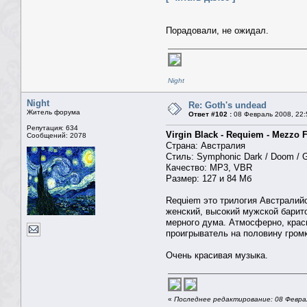
Порадовали, не ожидал.
Night
Night
Re: Goth's undead
Житель форума
Ответ #102 :
08 Февраль 2008, 22:
Репутация: 634
Virgin Black - Requiem - Mezzo F
Сообщений: 2078
Страна: Австралия
Стиль: Symphonic Dark / Doom / G
Качество: MP3, VBR
Размер: 127 и 84 Мб
Requiem это трилогия Австралийск
женский, высокий мужской барит
мерного дума. Атмосферно, крас
проигрыватель на половину громк
Очень красивая музыка.
«
Последнее редактирование: 08 Феврал