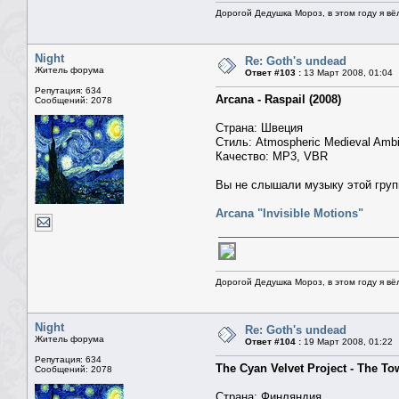
Дорогой Дедушка Мороз, в этом году я вё
Night
Re: Goth's undead
Житель форума
Ответ #103 :
13 Март 2008, 01:04
Репутация: 634
Arcana - Raspail (2008)
Сообщений: 2078
Страна: Швеция
Стиль: Atmospheric Medieval Ambie
Качество: MP3, VBR
Вы не слышали музыку этой груп
Arcana "Invisible Motions"
Дорогой Дедушка Мороз, в этом году я вё
Night
Re: Goth's undead
Житель форума
Ответ #104 :
19 Март 2008, 01:22
Репутация: 634
The Cyan Velvet Project - The To
Сообщений: 2078
Страна: Финляндия