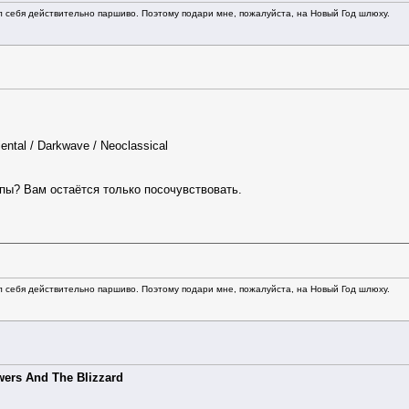
л себя действительно паршиво. Поэтому подари мне, пожалуйста, на Новый Год шлюху.
ntal / Darkwave / Neoclassical
пы? Вам остаётся только посочувствовать.
л себя действительно паршиво. Поэтому подари мне, пожалуйста, на Новый Год шлюху.
wers And The Blizzard