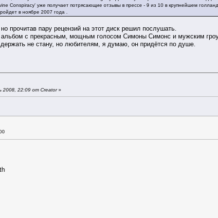
 Divine Conspiracy' уже получает потрясающие отзывы в прессе - 9 из 10 в крупнейшем голл
пройдет в ноябре 2007 года .
 но прочитав пару рецензий на этот диск решил послушать.
) альбом с прекрасным, мощным голосом Симоны Симонс и мужским гроу
о держать не стану, но любителям, я думаю, он придётся по душе.
2008, 22:09 от Creator
»
00
th