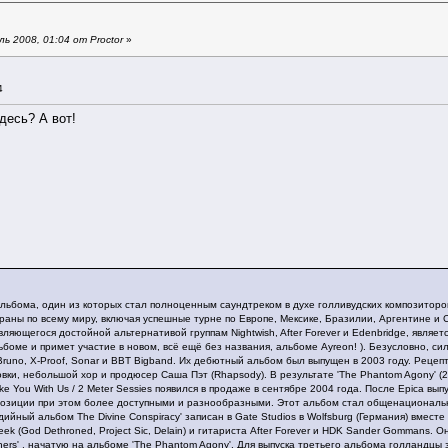
 2008, 01:04 от Proctor
»
4
десь? А вот!
альбома, один из которых стал полноценным саундтреком в духе голливудских композиторо
траны по всему миру, включая успешные турне по Европе, Мексике, Бразилии, Аргентине
ляющегося достойной альтернативой группам Nightwish, After Forever и Edenbridge, являет
боме и примет участие в новом, всё ещё без названия, альбоме Ayreon! ). Безусловно, сил
, Bruno, X-Proof, Sonar и BBT Bigband. Их дебютный альбом был выпущен в 2003 году. Реце
овки, небольшой хор и продюсер Саша Пэт (Rhapsody). В результате 'The Phantom Agony' 
e You With Us / 2 Meter Sessies появился в продаже в сентябре 2004 года. После Epica вып
позиции при этом более доступными и разнообразными. Этот альбом стал общенациональны
йный альбом The Divine Conspiracy' записан в Gate Studios в Wolfsburg (Германия) вместе
k (God Dethroned, Project Sic, Delain) и гитариста After Forever и HDK Sander Gommans.
rs' , начатую на альбоме 'The Phantom Agony'. Для выпуска третьего альбома голландцы за