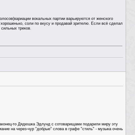
 голосов(вариации вокальных партии варьируются от женского
хорошенько, соли по вкусу и продавай зрителю. Если всё сделал
й сильных треков.
т наконец-то Дядюшка Эдлунд с сотоварищами подарили миру эту
ание на через-чур "добрые" слова в графе "стиль" - музыка очень