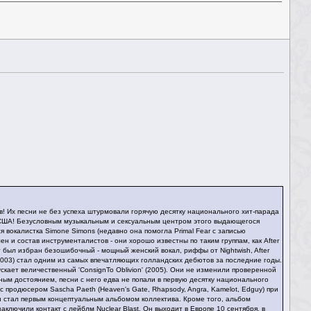
в! Их песни не без успеха штурмовали горячую десятку национального хит-парада
 и США! Безусловным музыкальным и сексуальным центром этого выдающегося
ся вокалистка Simone Simons (недавно она помогла Primal Fear с записью
ен и состав инструменталистов - они хорошо известны по таким группам, как After
пт был избран безошибочный - мощный женский вокал, риффы от Nightwish, After
(2003) стал одним из самых впечатляющих голландских дебютов за последние годы.
ускает величественный 'ConsignTo Oblivion' (2005). Они не изменили проверенной
м достоянием, песни с него едва не попали в первую десятку национального
 с продюсером Sascha Paeth (Heaven's Gate, Rhapsody, Angra, Kamelot, Edguy) при
 Он стал первым концептуальным альбомом коллектива. Кроме того, альбом
ключили контакт с лейблм Nuclear Blast. Он выходит в Европе 10 сентября, в