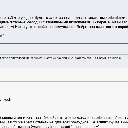
него всё что угодно, будь то электронные семплы, кислотные обработки
ощные гитарные мелодии с клавишными вкраплениями - перемешивай это 
иться =) Вот и у этих ребят не получилось. Добротная пластинка с паро
in"
л себя действительно паршиво. Поэтому подари мне, пожалуйста, на Новый Год шлюху.
 / Rock
й сцены и одни из отцов тёмной эстетики не давали о себе знать. И во
ый, и в то же время отнюдь не для всех желудков. Не акцинтируйте вним
аревший голосок Эдлунда уже не такой "sugar", хе-хе =)