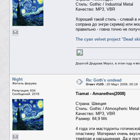
Стиль: Gothic / Industrial Metal
Качество: MP3, VBR
Хороший такой стиль - сливай в 
сопрана до энгри скрима) или м
правильно - говна точно не получ
The cyan velvet project "Dead sk
Дорогой Дедушка Мороз, в этом году я вё
Night
Re: Goth's undead
Житель форума
Ответ #105 :
20 Март 2008, 00:19
Репутация: 634
Tiamat - Amanethes(2008)
Сообщений: 2078
Страна: Швеция
Стиль: Gothic / Atmospheric Metal
Качество: MP3, VBR
Размер: 84,9 Мб
4 года эти мастодонты готическо
пластинку. Материал очень вкусн
тяжёлая и насыщенная. Да и пост