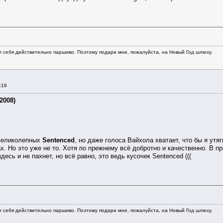
л себя действительно паршиво. Поэтому подари мне, пожалуйста, на Новый Год шлюху.
:16
2008)
великолепных
Sentenced
, но даже голоса Вайхола хватает, что бы я утяг
х. Но это уже не то. Хотя по прежнему всё добротно и качественно. В 
здесь и не пахнет, но всё равно, это ведь кусочек Sentenced (((
л себя действительно паршиво. Поэтому подари мне, пожалуйста, на Новый Год шлюху.