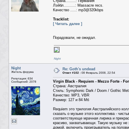
Страна.........: Германия
Лэйбл..........: Massacre recs.
Качество .....: mp3@320kbps
Tracklist:
[ Читать далее ]
Порадовали, не ожидал.
Night
Night
Re: Goth's undead
Житель форума
Ответ #102 :
08 Февраль 2008, 22:54
Репутация: 634
Virgin Black - Requiem - Mezzo Forte - For
Сообщений: 2078
Страна: Австралия
Стиль: Symphonic Dark / Doom / Gothic Met
Качество: MP3, VBR
Размер: 127 и 84 Мб
Requiem это трилогия Австралийского колл
сказать о музыке этого коллектива - чист
соответствующе мрачная лирика и прекрас
красиво, захватывающи. Такую музыку не 
домой, включить проигрыватель на половин