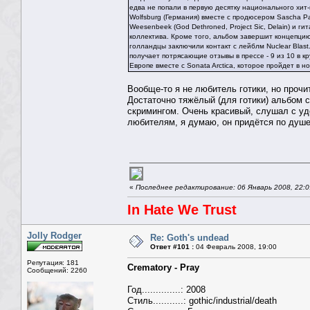
едва не попали в первую десятку национального хит-
Wolfsburg (Германия) вместе с продюсером Sascha Pa
Weesenbeek (God Dethroned, Project Sic, Delain) и 
коллектива. Кроме того, альбом завершит концепцию 
голландцы заключили контакт с лейблм Nuclear Blast. 
получает потрясающие отзывы в прессе - 9 из 10 в 
Европе вместе с Sonata Arctica, которое пройдет в н
Вообще-то я не любитель готики, но прочи
Достаточно тяжёлый (для готики) альбом
скримингом. Очень красивый, слушал с удо
любителям, я думаю, он придётся по душе
«
Последнее редактирование: 06 Январь 2008, 22:0
In Hate We Trust
Jolly Rodger
Re: Goth's undead
Ответ #101 :
04 Февраль 2008, 19:00
Репутация: 181
Crematory - Pray
Сообщений: 2260
Год..............: 2008
Стиль...........: gothic/industrial/death