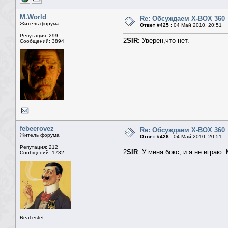
M.World
Re: Обсуждаем X-BOX 360
Житель форума
Ответ #425 :
04 Май 2010, 20:51
Репутация: 299
2
SIR
: Уверен,что нет.
Сообщений: 3894
febeerovez
Re: Обсуждаем X-BOX 360
Житель форума
Ответ #426 :
04 Май 2010, 20:51
Репутация: 212
2
SIR
: У меня бокс, и я не играю.
Сообщений: 1732
Real estet