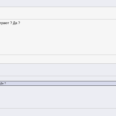
грают ? Да ?
 Да ?