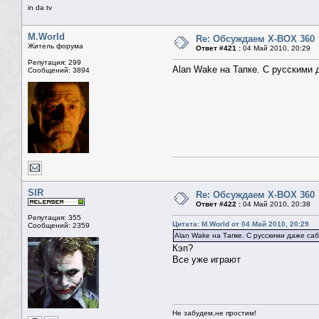
in da tv
M.World
Re: Обсуждаем X-BOX 360
Житель форума
Ответ #421 :
04 Май 2010, 20:29
Репутация: 299
Alan Wake на Тапке. С русскими 
Сообщений: 3894
SIR
Re: Обсуждаем X-BOX 360
Ответ #422 :
04 Май 2010, 20:38
Репутация: 355
Цитата: M.World от 04 Май 2010, 20:29
Сообщений: 2359
Alan Wake на Тапке. С русскими даже са
Кэп?
Все уже играют
Не забудем,не простим!