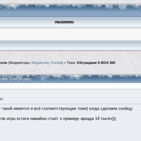
соли
(Модераторы:
Megaloman
,
Pumba
) > Тема:
Обсуждаем X-BOX 360
тано 224217 раз)
42
кс такой имеется и всё соответствующее тоже) когда сделаем сообщу
тов игры кстати намайна стоит, к примеру аркада 14 тысяч)))