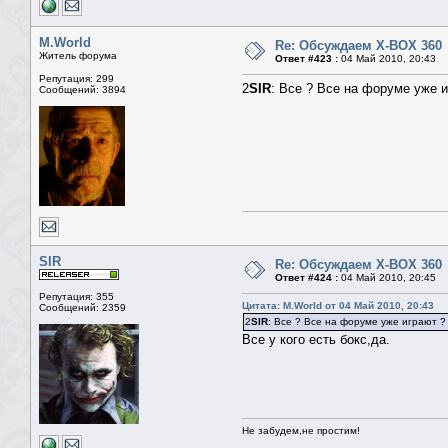
M.World
Re: Обсуждаем X-BOX 360
Житель форума
Ответ #423 :
04 Май 2010, 20:43
Репутация: 299
2
SIR
: Все ? Все на форуме уже и
Сообщений: 3894
SIR
Re: Обсуждаем X-BOX 360
Ответ #424 :
04 Май 2010, 20:45
Репутация: 355
Цитата: M.World от 04 Май 2010, 20:43
Сообщений: 2359
2
SIR
: Все ? Все на форуме уже играют ?
Все у кого есть бокс,да.
Не забудем,не простим!