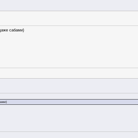
даже сабами)
бами)