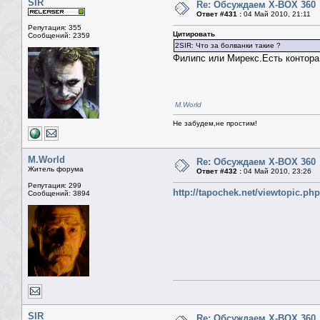
SIR
Re: Обсуждаем X-BOX 360
Ответ #431 :
04 Май 2010, 21:11
Репутация: 355
Цитировать
Сообщений: 2359
2SIR: Что за болванки такие ?
Филипс или Мирекс.Есть контора 
M.World
Не забудем,не простим!
M.World
Re: Обсуждаем X-BOX 360
Житель форума
Ответ #432 :
04 Май 2010, 23:26
Репутация: 299
http://tapochek.net/viewtopic.ph
Сообщений: 3894
SIR
Re: Обсуждаем X-BOX 360