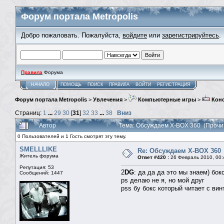
Форум портала Metropolis
Добро пожаловать. Пожалуйста,
войдите
или
зарегистрируйтесь
.
Правила
Форума
НАЧАЛО
ПОМОЩЬ
ПОИСК
ПРАВИЛА
ВОЙТИ
РЕГИСТРАЦИЯ
Форум портала Metropolis
>
Увлечения
>
Компьютерные игры
>
Кон
Страниц:
1
...
29
30
[
31
]
32
33
...
38
Вниз
Автор
Тема: Обсуждаем X-BOX 360 (Прочи
0 Пользователей и 1 Гость смотрят эту тему.
SMELLLIKE
Re: Обсуждаем X-BOX 360
Житель форума
Ответ #420 :
26 Февраль 2010, 00:
Репутация: 53
2
DG
: да да да это мы знаем) бо
Сообщений: 1447
ps делаю не я, но мой друг
pss бу бокс который читает с вин