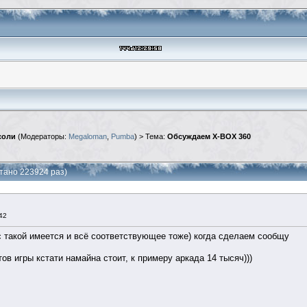
соли
(Модераторы:
Megaloman
,
Pumba
) > Тема:
Обсуждаем X-BOX 360
тано 223924 раз)
42
кс такой имеется и всё соответствующее тоже) когда сделаем сообщу
тов игры кстати намайна стоит, к примеру аркада 14 тысяч)))