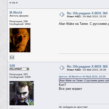
in da tv
M.World
Re: Обсуждаем X-BOX 360
Житель форума
Ответ #421 :
04 Май 2010, 20:29
Репутация: 299
Alan Wake на Тапке. С русскими 
Сообщений: 3894
SIR
Re: Обсуждаем X-BOX 360
Ответ #422 :
04 Май 2010, 20:38
Репутация: 355
Цитата: M.World от 04 Май 2010, 20:29
Сообщений: 2359
Alan Wake на Тапке. С русскими даже са
Кэп?
Все уже играют
Не забудем,не простим!