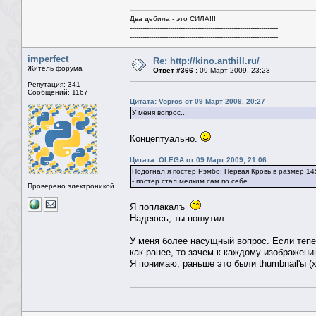
Два дебила - это СИЛА!!!
----------------------------------------------------------------------
----------------------------------------------------------------------
imperfect
Re: http://kino.anthill.ru/
Житель форума
Ответ #366 :
09 Март 2009, 23:23
Репутация: 341
Сообщений: 1167
Цитата: Vopros от 09 Март 2009, 20:27
У меня вопрос...
Концептуально.
Цитата: OLEGA от 09 Март 2009, 21:06
Подогнал я постер Рэмбо: Первая Кровь в размер 14
- постер стал мелким сам по себе.
Проверено электроникой
Я поплакалъ
Надеюсь, ты пошутил.
У меня более насущный вопрос. Если теп
как ранее, то зачем к каждому изображени
Я понимаю, раньше это были thumbnail'ы (