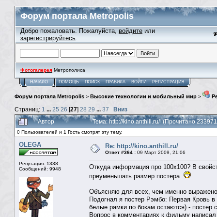
Форум портала Metropolis
Добро пожаловать. Пожалуйста,
войдите
или
зарегистрируйтесь
.
Фотогалерея
Метрополиса
НАЧАЛО
ПОМОЩЬ
ПОИСК
ПРАВИЛА
ВОЙТИ
РЕГИСТРАЦИЯ
Форум портала Metropolis
>
Высокие технологии и мобильный мир
>
Ре
Страниц:
1
...
25
26
[
27
]
28
29
...
37
Вниз
Автор
Тема: http://kino.anthill.ru/ (Прочитано 233971
0 Пользователей и 1 Гость смотрят эту тему.
OLEGA
Re: http://kino.anthill.ru/
Ответ #364 :
09 Март 2009, 21:06
Репутация: 1338
Откуда информация про 100x100? В свойст
Сообщений: 9948
преуменьшать размер постера.
Объясняю для всех, чем именно выражено 
Подогнал я постер Рэмбо: Первая Кровь в 
белые рамки по бокам остаются) - постер 
Вопрос в комментариях к фильму написал ч