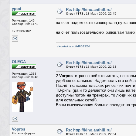
ypod
Re: http://kino.anthill.ru/
Ответ #373 :
13 Март 2009, 22:45
Репутация: 149
на счет надежности кинопортала,ну ка поп
Сообщений: 1171
нету подписи
на счет пользовательских рипов,там таких
vkontakte.ru/id658124
OLEGA
Re: http://kino.anthill.ru/
Ответ #374 :
13 Март 2009, 22:53
Репутация: 1338
2
Vorpos
: странно всё это читать, нескол
Сообщений: 9948
удобнее остальных. Надежность его сейча
Насчёт пользовательских рипов - их почти
ТВ-рипы (да и то делаются они лишь на те
доступны потом на трекерах, то люди их к
для остальных сетей).
Ваши высказывания больше походят на тро
Vopros
Re: http://kino.anthill.ru/
Житель форума
Ответ #375 :
13 Март 2009, 22:54