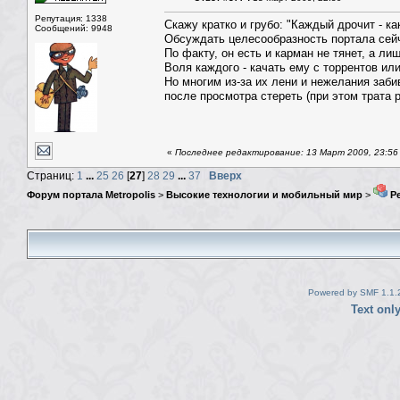
Репутация: 1338
Скажу кратко и грубо: "Каждый дрочит - как
Сообщений: 9948
Обсуждать целесообразность портала сейча
По факту, он есть и карман не тянет, а ли
Воля каждого - качать ему с торрентов или
Но многим из-за их лени и нежелания заби
после просмотра стереть (при этом трата р
«
Последнее редактирование: 13 Март 2009, 23:5
Страниц:
1
...
25
26
[
27
]
28
29
...
37
Вверх
Форум портала Metropolis
>
Высокие технологии и мобильный мир
>
Ре
Powered by SMF 1.1.
Text onl