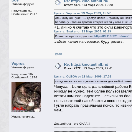
Dos
Re: http://kino.anthill.ru/
Житель форума
Ответ #371 :
13 Март 2009, 19:20
Репутация: 91
Цитата: Vopros от 13 Март 2009, 15:57
Сообщений: 2317
Хм.. кому он нужен?.. доступ извне... чужому он как 
барабану - только трафик сожрёт (если у кого ещё не
+1, лично я считаю что это онли кино-порт
Цитата: Snaker от 13 Март 2009, 02:19
Извне теперь заходим так:
http://89.113.221.5/kino/
Забьёт канал на серваке, буду резать.
ypod
Vopros
Re: http://kino.anthill.ru/
Житель форума
Ответ #372 :
13 Март 2009, 22:41
Репутация: 197
Цитата: OLEGA от 13 Март 2009, 17:52
Сообщений: 1974
склад магнет-ссылок универсальных для любой лока
Чепуха... Если цель дальнейшей работы Ки
никому не нужно, тем более пользователям
кстати намного надежнее... ссылки по бол
пользователей нашей сети и явно не годят
Гугле набрать правильный поиск, то извин
чем...
Жизнь типична...
Два дебила - это СИЛА!!!
----------------------------------------------------------------------
----------------------------------------------------------------------