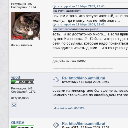
Репутация: 197
Цитата: ypod от 13 Март 2009, 22:45
Сообщений: 1974
на счет надежности
начнем с того, что ресурс частный, и не 
молчу... да и кому, как не тебе знать...
Цитата: ypod от 13 Март 2009, 22:45
на счет пользовательских рипов
есть.. и их достаточно много... а если п
нужен Кинопортал?.. Сейчас интернет дост
сети по ссылкам. которые надо признаться
Жизнь типична...
приходится искать днями... и в конце конц
Два дебила - это СИЛА!!!
----------------------------------------------------------------------
----------------------------------------------------------------------
ypod
Re: http://kino.anthill.ru/
Ответ #376 :
13 Март 2009, 22:57
Репутация: 149
ссылки на кинопортале больше не исчезаю
Сообщений: 1171
намного стабильнее по онлайну,чем тот же
нету подписи
vkontakte.ru/id658124
OLEGA
Re: http://kino.anthill.ru/
Ответ #377 :
13 Март 2009, 22:59