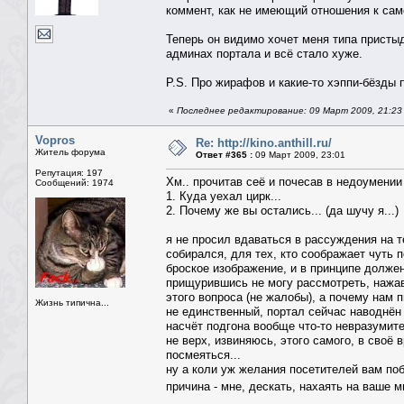
коммент, как не имеющий отношения к са
Теперь он видимо хочет меня типа пристыд
админах портала и всё стало хуже.
P.S. Про жирафов и какие-то хэппи-бёзды п
«
Последнее редактирование: 09 Март 2009, 21:2
Vopros
Re: http://kino.anthill.ru/
Житель форума
Ответ #365 :
09 Март 2009, 23:01
Репутация: 197
Хм.. прочитав сеё и почесав в недоумении
Сообщений: 1974
1. Куда уехал цирк...
2. Почему же вы остались... (да шучу я...)
я не просил вдаваться в рассуждения на те
собирался, для тех, кто соображает чуть 
броское изображение, и в принципе должен
прищурившись не могу рассмотреть, нажав 
этого вопроса (не жалобы), а почему нам 
Жизнь типична...
не единственный, портал сейчас наводнён 
насчёт подгона вообще что-то невразумит
не верх, извиняюсь, этого самого, в своё
посмеяться...
ну а коли уж желания посетителей вам поб
причина - мне, дескать, нахаять на ваше 