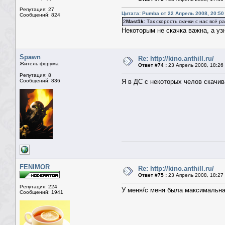
Репутация: 27
Цитата: Pumba от 22 Апрель 2008, 20:50
Сообщений: 824
2
Mast1k
: Так скорость скачки с нас всё 
Некоторым не скачка важна, а у
Spawn
Re: http://kino.anthill.ru/
Житель форума
Ответ #74 :
23 Апрель 2008, 18:26
Репутация: 8
Сообщений: 836
Я в ДС с некоторых челов скачи
FENIMOR
Re: http://kino.anthill.ru/
Ответ #75 :
23 Апрель 2008, 18:27
Репутация: 224
У меня/с меня была максимальная
Сообщений: 1941