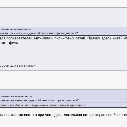
пытался скачать, ноль.
инета, но инету не дадим. Может стоит призадуматься?
для пользователей Антхилла и пиринговых сетей. Причем здесь инет? Ч
так.. фича..
 2008, 21:48 от Snaker
»
 пытался скачать, ноль.
 инета, но инету не дадим. Может стоит призадуматься?
ьзователей Антхилла и пиринговых сетей. Причем здесь инет?
ьзователями инета а при чем здесь локальная сеть которая все берет и