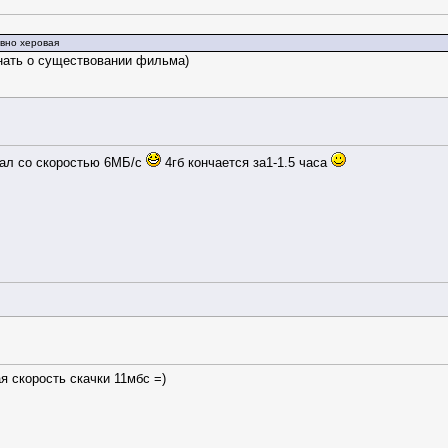
равно херовая
знать о существовании фильма)
вал со скоростью 6МБ/с
4гб кончается за1-1.5 часа
 скорость скачки 11мбс =)