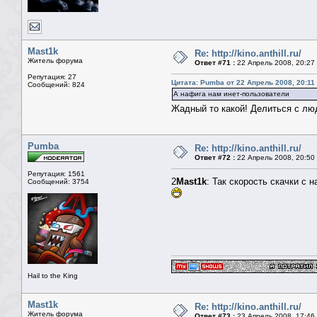
Mast1k
Re: http://kino.anthill.ru/
Житель форума
Ответ #71 :
22 Апрель 2008, 20:27
Репутация: 27
Цитата: Pumba от 22 Апрель 2008, 20:11
Сообщений: 824
А нафига нам инет-пользователи
Жадный то какой! Делиться с л
Pumba
Re: http://kino.anthill.ru/
Ответ #72 :
22 Апрель 2008, 20:50
Репутация: 1561
2
Mast1k
: Так скорость скачки с 
Сообщений: 3754
Hail to the King
Mast1k
Re: http://kino.anthill.ru/
Житель форума
Ответ #73 :
23 Апрель 2008, 17:46