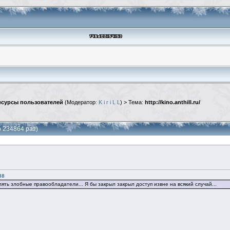
сурсы пользователей
(Модератор:
K i r i L L
) > Тема:
http://kino.anthill.ru/
но 234864 раз)
38
влять злобные правообладатели... Я бы закрыл закрыл доступ извне на всякий случай...