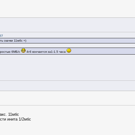
27
ь скачки 11мбс =)
коростью 6МБ/с
4гб кончается за1-1.5 часа
акс. 11мбс
сти инита 1/2мбс