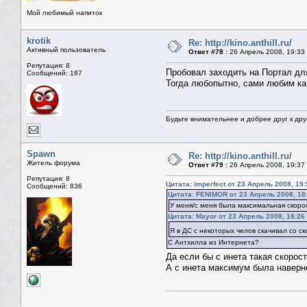
Мой любимый напиток
krotik
Re: http://kino.anthill.ru/
Активный пользователь
Ответ #78 :
26 Апрель 2008, 19:33
Репутация: 8
Пробовал заходить на Портал для
Сообщений: 187
Тогда любопытно, сами любим кач
Будьте внимательнее и добрее друг к дру
Spawn
Re: http://kino.anthill.ru/
Житель форума
Ответ #79 :
26 Апрель 2008, 19:37
Репутация: 8
Цитата: imperfect от 23 Апрель 2008, 19:
Сообщений: 836
Цитата: FENIMOR от 23 Апрель 2008, 18
У меня/с меня была максимальная скорос
Цитата: Mayor от 23 Апрель 2008, 18:26
Я в ДС с некоторых челов скачивал со с
С Антхилла из Интернета?
Да если бы с инета такая скоро
А с инета максимум была наверное