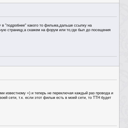
 в "подробнее" какого то фильма,дальше ссылку на
ную страницу,а скажем на форум или то,где был до посещения
еми известному =) и теперь не переключая каждый раз провода и
оей сети, т.к. если этот фильм есть в моей сети, то TTH будет