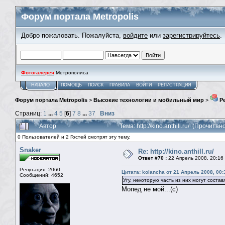
Форум портала Metropolis
Добро пожаловать. Пожалуйста,
войдите
или
зарегистрируйтесь
.
Фотогалерея
Метрополиса
НАЧАЛО
ПОМОЩЬ
ПОИСК
ПРАВИЛА
ВОЙТИ
РЕГИСТРАЦИЯ
Форум портала Metropolis
>
Высокие технологии и мобильный мир
>
Ре
Страниц:
1
...
4
5
[
6
]
7
8
...
37
Вниз
Автор
Тема: http://kino.anthill.ru/ (Прочита
0 Пользователей и 2 Гостей смотрят эту тему.
Snaker
Re: http://kino.anthill.ru/
Ответ #70 :
22 Апрель 2008, 20:16
Репутация: 2060
Цитата: kolancha от 21 Апрель 2008, 00:
Сообщений: 4652
Угу, некоторую часть из них могут соста
Мопед не мой...(с)