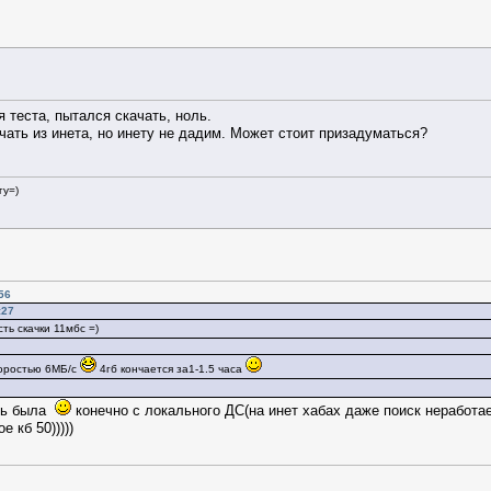
 теста, пытался скачать, ноль.
ать из инета, но инету не дадим. Может стоит призадуматься?
гу=)
56
:27
ть скачки 11мбс =)
коростью 6МБ/с
4гб кончается за1-1.5 часа
сть была
конечно с локального ДС(на инет хабах даже поиск неработае
 кб 50)))))