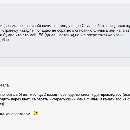
 (весьма не красивой) начилось следующее.С главной страницы захожу
страницу назад" и попадаю не обратно к описанию фильма или на глав
.Думал что это мой IE6 (да да,шестой =),но и в опере такаяже хрень.
добно.
ртала.
кинопортал. Я вот месяца 2 назад переподключился к др. провайдеру (вс
ходить через инет, cмотреть интересующий меня фильм и качать его из св
=))
 над кинопорталом.