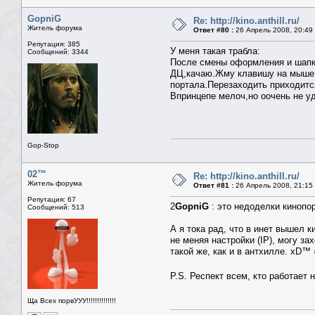
GopniG
Re: http://kino.anthill.ru/
Житель форума
Ответ #80 :
26 Апрель 2008, 20:49
Репутация: 385
У меня такая трабла:
Сообщений: 3344
После смены оформления и шапки
ДЦ,качаю.Жму клавишу на мыше "
портала.Перезаходить приходится
Впринцепе мелоч,но оочень не у
Gop-Stop
02™
Re: http://kino.anthill.ru/
Житель форума
Ответ #81 :
26 Апрель 2008, 21:15
Репутация: 67
2
GopniG
: это недоделки кинопо
Сообщений: 513
А я тока рад, что в инет вышел 
не меняя настройки (IP), могу за
такой же, как и в антхилле. xD™ 
P.S. Респект всем, кто работает
Ща Всех порвУУУ!!!!!!!!!!!!!!