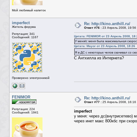
Мой любимый напиток
imperfect
Re: http://kino.anthill.ru/
Житель форума
Ответ #76 :
23 Апрель 2008, 19:56
Репутация: 341
Цитата: FENIMOR от 23 Апрель 2008, 18:
Сообщений: 1167
У меня/с меня была максимальная скорост
Цитата: Mayor от 23 Апрель 2008, 18:26
Я в ДС с некоторых челов скачивал со с
С Антхилла из Интернета?
Проверено электроникой
FENIMOR
Re: http://kino.anthill.ru/
Ответ #77 :
25 Апрель 2008, 16:16
Репутация: 224
imperfect
Сообщений: 1941
у меня: через дс(внутрисетево) м
через инет макс 800кбс при скоро