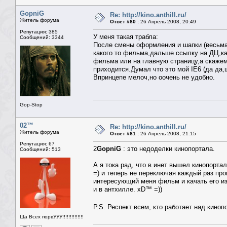
GopniG
Re: http://kino.anthill.ru/
Житель форума
Ответ #80 :
26 Апрель 2008, 20:49
Репутация: 385
У меня такая трабла:
Сообщений: 3344
После смены оформления и шапки (весьма
какого то фильма,дальше ссылку на ДЦ,к
фильма или на главную страницу,а скажем
приходится.Думал что это мой IE6 (да да,ш
Впринцепе мелоч,но оочень не удобно.
Gop-Stop
02™
Re: http://kino.anthill.ru/
Житель форума
Ответ #81 :
26 Апрель 2008, 21:15
Репутация: 67
2
GopniG
: это недоделки кинопортала.
Сообщений: 513
А я тока рад, что в инет вышел кинопорта
=) и теперь не переключая каждый раз пров
интересующий меня фильм и качать его из с
и в антхилле. xD™ =))
P.S. Респект всем, кто работает над кино
Ща Всех порвУУУ!!!!!!!!!!!!!!