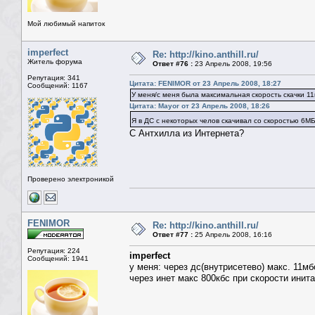
Мой любимый напиток
imperfect
Re: http://kino.anthill.ru/
Житель форума
Ответ #76 :
23 Апрель 2008, 19:56
Репутация: 341
Цитата: FENIMOR от 23 Апрель 2008, 18:27
Сообщений: 1167
У меня/с меня была максимальная скорость скачки 11
Цитата: Mayor от 23 Апрель 2008, 18:26
Я в ДС с некоторых челов скачивал со скоростью 6М
С Антхилла из Интернета?
Проверено электроникой
FENIMOR
Re: http://kino.anthill.ru/
Ответ #77 :
25 Апрель 2008, 16:16
Репутация: 224
imperfect
Сообщений: 1941
у меня: через дс(внутрисетево) макс. 11мб
через инет макс 800кбс при скорости инита