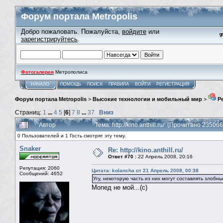
Форум портала Metropolis
Добро пожаловать. Пожалуйста,
войдите
или
зарегистрируйтесь
.
Фотогалерея
Метрополиса
НАЧАЛО
ПОМОЩЬ
ПОИСК
ПРАВИЛА
ВОЙТИ
РЕГИСТРАЦИЯ
Форум портала Metropolis
>
Высокие технологии и мобильный мир
>
Ре
Страниц:
1
...
4
5
[
6
]
7
8
...
37
Вниз
Автор
Тема: http://kino.anthill.ru/ (Прочитано 235066
0 Пользователей и 1 Гость смотрят эту тему.
Snaker
Re: http://kino.anthill.ru/
Ответ #70 :
22 Апрель 2008, 20:16
Репутация: 2060
Цитата: kolancha от 21 Апрель 2008, 00:38
Сообщений: 4652
Угу, некоторую часть из них могут составлять злобны
Мопед не мой...(с)