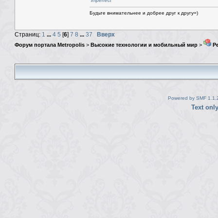
imperfect
Будьте внимательнее и добрее друг к другу=)
Страниц:
1
...
4
5
[
6
]
7
8
...
37
Вверх
Форум портала Metropolis
>
Высокие технологии и мобильный мир
>
Ре
Powered by SMF 1.1.
Text onl