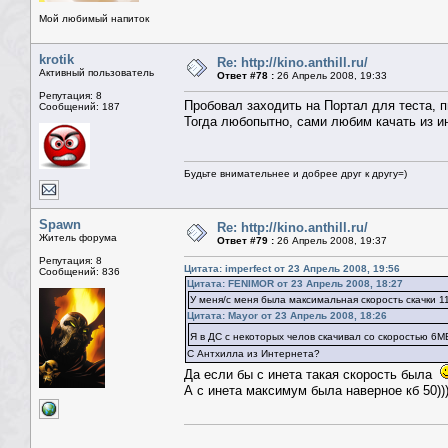
Мой любимый напиток
krotik
Re: http://kino.anthill.ru/
Активный пользователь
Ответ #78 :
26 Апрель 2008, 19:33
Репутация: 8
Пробовал заходить на Портал для теста, п
Сообщений: 187
Тогда любопытно, сами любим качать из и
Будьте внимательнее и добрее друг к другу=)
Spawn
Re: http://kino.anthill.ru/
Житель форума
Ответ #79 :
26 Апрель 2008, 19:37
Репутация: 8
Цитата: imperfect от 23 Апрель 2008, 19:56
Сообщений: 836
Цитата: FENIMOR от 23 Апрель 2008, 18:27
У меня/с меня была максимальная скорость скачки 1
Цитата: Mayor от 23 Апрель 2008, 18:26
Я в ДС с некоторых челов скачивал со скоростью 6М
С Антхилла из Интернета?
Да если бы с инета такая скорость была
А с инета максимум была наверное кб 50)))