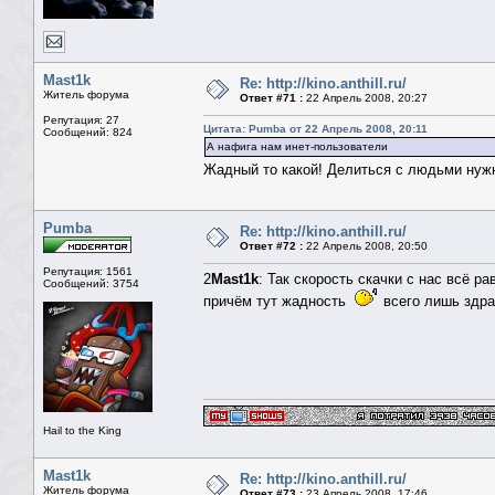
Mast1k
Re: http://kino.anthill.ru/
Житель форума
Ответ #71 :
22 Апрель 2008, 20:27
Репутация: 27
Цитата: Pumba от 22 Апрель 2008, 20:11
Сообщений: 824
А нафига нам инет-пользователи
Жадный то какой! Делиться с людьми ну
Pumba
Re: http://kino.anthill.ru/
Ответ #72 :
22 Апрель 2008, 20:50
Репутация: 1561
2
Mast1k
: Так скорость скачки с нас всё р
Сообщений: 3754
причём тут жадность
всего лишь здр
Hail to the King
Mast1k
Re: http://kino.anthill.ru/
Житель форума
Ответ #73 :
23 Апрель 2008, 17:46