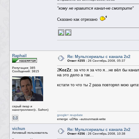
"кому не нравится канал-не смотрите"
Сказано как отрезано
Raphail
Re: Мультсериалы с канала 2х2
Ответ #255 :
26 Сентябрь 2008, 05:37
Репутация: 385
2
KozZz
: за что я за что я...не вёл бы ка
Сообщений: 3815
на это дело а так...
кстати то что ты 2 раза повторял мою цит
серый пиар и
нанотроллинг(с. Safron)
google+ reupdate
emerge -uDNa --autounmask-write
vichun
Re: Мультсериалы с канала 2х2
Активный пользователь
Ответ #256 :
26 Сентябрь 2008, 10:38