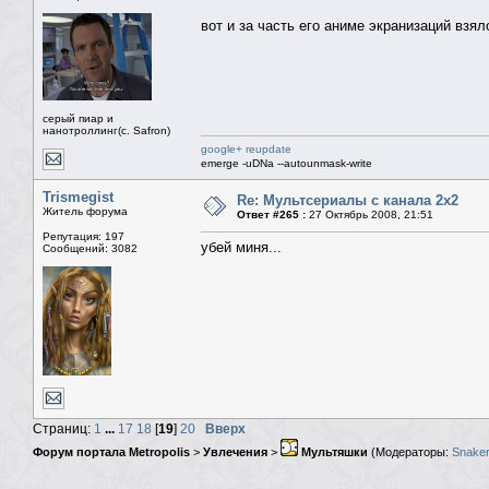
вот и за часть его аниме экранизаций взял
серый пиар и
нанотроллинг(с. Safron)
google+ reupdate
emerge -uDNa --autounmask-write
Trismegist
Re: Мультсериалы с канала 2х2
Житель форума
Ответ #265 :
27 Октябрь 2008, 21:51
Репутация: 197
убей миня...
Сообщений: 3082
Страниц:
1
...
17
18
[
19
]
20
Вверх
Форум портала Metropolis
>
Увлечения
>
Мультяшки
(Модераторы:
Snaker