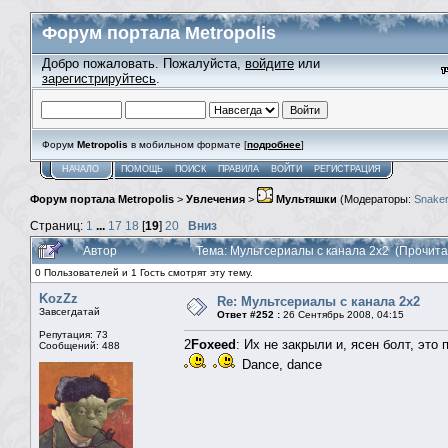
Форум портала Metropolis
Добро пожаловать. Пожалуйста,
войдите
или
зарегистрируйтесь
.
Форум
Metropolis
в мобильном формате [
подробнее
]
НАЧАЛО
ПОМОЩЬ
ПОИСК
ПРАВИЛА
ВОЙТИ
РЕГИСТРАЦИЯ
Форум портала Metropolis
>
Увлечения
>
Мультяшки
(Модераторы:
Snaker
Страниц:
1
...
17
18
[
19
]
20
Вниз
Автор
Тема: Мультсериалы с канала 2х2 (Прочита
0 Пользователей и 1 Гость смотрят эту тему.
KozZz
Re: Мультсериалы с канала 2х2
Завсегдатай
Ответ #252 :
26 Сентябрь 2008, 04:15
Репутация: 73
2
Foxeed
: Их не закрыли и, ясен болт, это
Сообщений: 488
Dance, dance