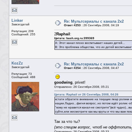
Linker
Re: Мультсериалы с канала 2х2
Завсегдатай
Ответ #253 :
26 Сентябрь 2008, 04:19
Репутация: 209
2
Raphail
:
Сообщений: 255
Цитата: bash.org.ru:399369
А: Этот канал плохо воспитывает наших детей...
В: Это проблема общества, что их детей воспитывае
KozZz
Re: Мультсериалы с канала 2х2
Завсегдатай
Ответ #254 :
26 Сентябрь 2008, 04:47
Репутация: 73
Сообщений: 488
goodwing
, privet!
Отправлено: 26 Сентября 2008, 05:21
Цитата: Raphail от 26 Сентябрь 2008, 04:26
кстати обратите внимание на текущие пеар ролики в
нации.Ладно...фигня вопрос..но потом идёт ролик -о
"кому не нравится канал-не смотрите"(всё чудно)...
суйте,или жесмотрите как мы круты и что мы вам по
Так за что ты?
(это спецом вопрос, чтоб не оффтопить
Отправлено: 26 Сентября 2008, 05:33