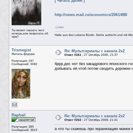
[ Читать далее ]
http://news.mail.ru/economics/2061488/
Linker
Ты может сказать чего
хочешь,или попросить об
Halte aus des Lebens Bürde, Stehe aufrecht und mit Wü
чём?
Trismegist
Re: Мультсериалы с канала 2х2
Житель форума
Ответ #261 :
27 Октябрь 2008, 21:37
Репутация: 197
бррр,дес нот без закадрового японского г
Сообщений: 3082
добывать её,чтоб потом сводить дорожки не
Raphail
Re: Мультсериалы с канала 2х2
Ответ #262 :
27 Октябрь 2008, 21:41
Репутация: 385
а что ты скажешь про экранизацию манки 
Сообщений: 3815