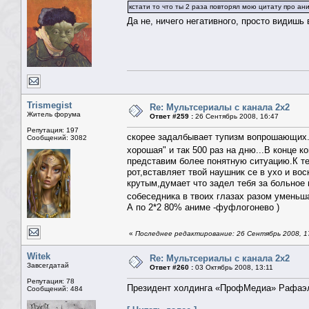
кстати то что ты 2 раза повторял мою цитату про ан
Да не, ничего негативного, просто видишь
Trismegist
Re: Мультсериалы с канала 2х2
Житель форума
Ответ #259 :
26 Сентябрь 2008, 16:47
Репутация: 197
скорее задалбывает тупизм вопрошающих.Эт
Сообщений: 3082
хорошая" и так 500 раз на дню...В конце 
представим более понятную ситуацию.К те
рот,вставляет твой наушник се в ухо и вос
крутым,думает что задел тебя за больное
собеседника в твоих глазах разом уменьша
А по 2*2 80% аниме -фуфлогонево )
«
Последнее редактирование: 26 Сентябрь 2008, 17:
Witek
Re: Мультсериалы с канала 2х2
Завсегдатай
Ответ #260 :
03 Октябрь 2008, 13:11
Репутация: 78
Президент холдинга «ПрофМедиа» Рафаэль 
Сообщений: 484