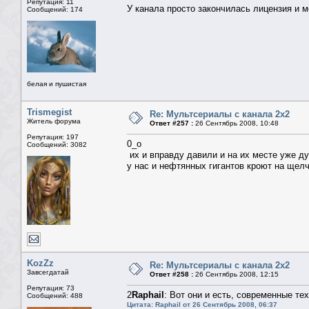
Репутация: 11
У канала просто закончилась лицензия и 
Сообщений: 174
белая и пушистая
Trismegist
Re: Мультсериалы с канала 2х2
Житель форума
Ответ #257 :
26 Сентябрь 2008, 10:48
Репутация: 197
0_о
Сообщений: 3082
их и вправду давили и на их месте уже д
у нас и нефтянных гигантов кроют на щелч
KozZz
Re: Мультсериалы с канала 2х2
Завсегдатай
Ответ #258 :
26 Сентябрь 2008, 12:15
Репутация: 73
2
Raphail
: Вот они и есть, современные те
Сообщений: 488
Цитата: Raphail от 26 Сентябрь 2008, 06:37