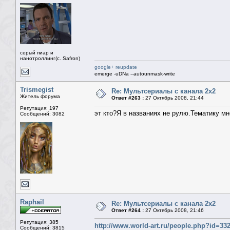
серый пиар и
нанотроллинг(с. Safron)
google+ reupdate
emerge -uDNa --autounmask-write
Trismegist
Re: Мультсериалы с канала 2х2
Житель форума
Ответ #263 :
27 Октябрь 2008, 21:44
Репутация: 197
эт кто?Я в названиях не рулю.Тематику мн
Сообщений: 3082
Raphail
Re: Мультсериалы с канала 2х2
Ответ #264 :
27 Октябрь 2008, 21:46
Репутация: 385
http://www.world-art.ru/people.php?id=33
Сообщений: 3815