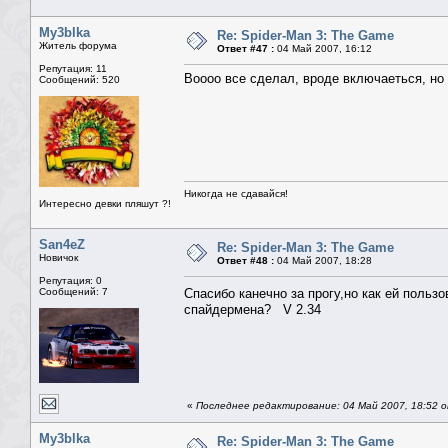
My3blka
Re: Spider-Man 3: The Game
Житель форума
Ответ #47 :
04 Май 2007, 16:12
Репутация: 11
Воооо все сделал, вроде включаеться, но 
Сообщений: 520
Никогда не сдавайся!
Интересно девки пляшут ?!
San4eZ
Re: Spider-Man 3: The Game
Новичок
Ответ #48 :
04 Май 2007, 18:28
Репутация: 0
Сообщений: 7
Спасибо канечно за прогу,но как ей польз
спайдермена? V 2.34
«
Последнее редактирование: 04 Май 2007, 18:52 
My3blka
Re: Spider-Man 3: The Game