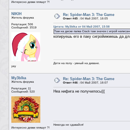
Интересно девки пляшут ?!
NIKIH
Re: Spider-Man 3: The Game
Житель форума
Ответ #45 :
04 Май 2007, 16:05
Репутация: 506
Цитата: My3blka от 04 Май 2007, 15:58
Сообщений: 3519
Там на диске папка Crack там значок с игрой написа
копируешь его в паку сигройижмешь да дл
Дети на полу - умный на диване.
yay
My3blka
Re: Spider-Man 3: The Game
Житель форума
Ответ #46 :
04 Май 2007, 16:07
Репутация: 11
Неа нифига не получилось(((
Сообщений: 520
Никогда не сдавайся!
Интересно девки пляшут ?!