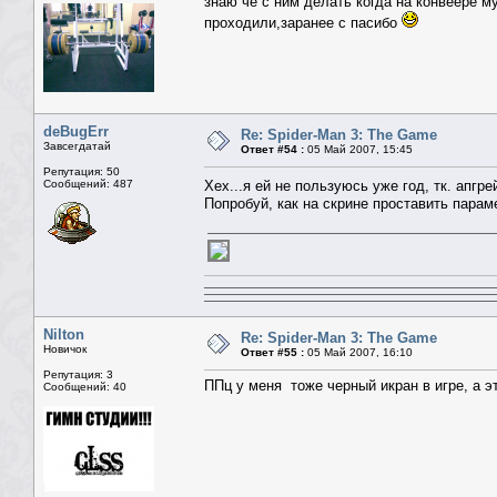
знаю че с ним делать когда на конвеере м
проходили,заранее с пасибо
deBugЕrr
Re: Spider-Man 3: The Game
Завсегдатай
Ответ #54 :
05 Май 2007, 15:45
Репутация: 50
Сообщений: 487
Хех...я ей не пользуюсь уже год, тк. апгр
Попробуй, как на скрине проставить парам
Nilton
Re: Spider-Man 3: The Game
Новичок
Ответ #55 :
05 Май 2007, 16:10
Репутация: 3
ППц у меня тоже черный икран в игре, а эт
Сообщений: 40