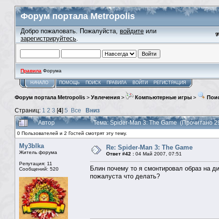
Форум портала Metropolis
Добро пожаловать. Пожалуйста,
войдите
или
зарегистрируйтесь
.
Правила
Форума
НАЧАЛО
ПОМОЩЬ
ПОИСК
ПРАВИЛА
ВОЙТИ
РЕГИСТРАЦИЯ
Форум портала Metropolis
>
Увлечения
>
Компьютерные игры
>
Поис
Страниц:
1
2
3
[
4
]
5
Все
Вниз
Автор
Тема: Spider-Man 3: The Game (Прочитано 2
0 Пользователей и 2 Гостей смотрят эту тему.
My3blka
Re: Spider-Man 3: The Game
Житель форума
Ответ #42 :
04 Май 2007, 07:51
Репутация: 11
Блин почему то я смонтировал образ на ди
Сообщений: 520
пожалуста что делать?