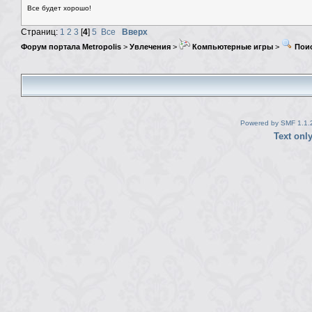
Все будет хорошо!
Страниц:
1
2
3
[
4
]
5
Все
Вверх
Форум портала Metropolis
>
Увлечения
>
Компьютерные игры
>
Поис
Powered by SMF 1.1.
Text onl