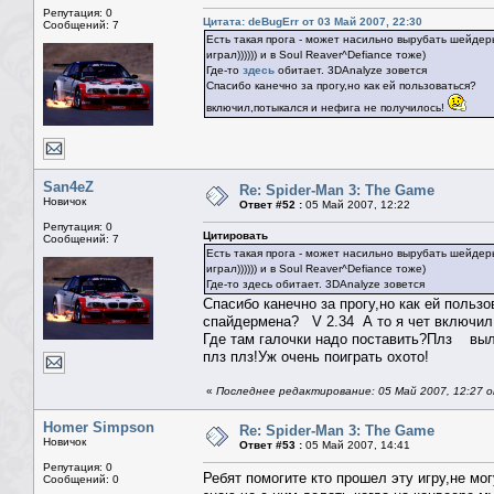
Репутация: 0
Цитата: deBugErr от 03 Май 2007, 22:30
Сообщений: 7
Есть такая прога - может насильно вырубать шейдеры
играл)))))) и в Soul Reaver^Defiance тоже)
Где-то
здесь
обитает. 3DAnalyz
Спасибо канечно за прогу,но как ей пользоваться? 
включил,потыкался и нефига не получилось!
San4eZ
Re: Spider-Man 3: The Game
Новичок
Ответ #52 :
05 Май 2007, 12:22
Репутация: 0
Цитировать
Сообщений: 7
Есть такая прога - может насильно вырубать шейдеры
играл)))))) и в Soul Reaver^Defiance тоже)
Где-то здесь обитает. 3DAnaly
Спасибо канечно за прогу,но как ей польз
спайдермена? V 2.34 А то я чет включил
Где там галочки надо поставить?Плз выл
плз плз!Уж очень поиграть охото!
«
Последнее редактирование: 05 Май 2007, 12:27 
Homer Simpson
Re: Spider-Man 3: The Game
Новичок
Ответ #53 :
05 Май 2007, 14:41
Репутация: 0
Ребят помогите кто прошел эту игру,не м
Сообщений: 0