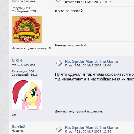
Житель форума
Ответ #49 :
04 Май 2007, 19:37
Репутация: 11
а что за прога?
Сообщений: 520
Никогда не сдавайся!
Интересно девки пляшут ?!
NIKIH
Re: Spider-Man 3: The Game
Житель форума
Ответ #50 :
05 Май 2007, 11:04
Репутация: 506
Ну что сделал я так чтобы сохоаняться мо
Сообщений: 3519
т д неработают а в настройках незя их пос
Дети на полу - умный на диване.
yay
San4eZ
Re: Spider-Man 3: The Game
Новичок
Ответ #51 :
05 Май 2007, 12:19