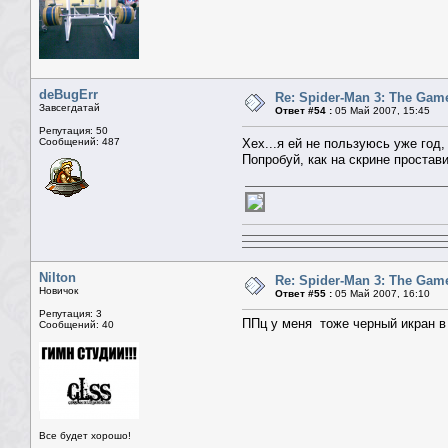
deBugЕrr
Re: Spider-Man 3: The Gam
Завсегдатай
Ответ #54 :
05 Май 2007, 15:45
Репутация: 50
Сообщений: 487
Хех...я ей не пользуюсь уже год,
Попробуй, как на скрине простав
Nilton
Re: Spider-Man 3: The Gam
Новичок
Ответ #55 :
05 Май 2007, 16:10
Репутация: 3
ППц у меня тоже черный икран в и
Сообщений: 40
Все будет хорошо!