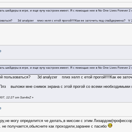
ть шейдеры в игре, и еще кучу настроек имеет. Я с помощью нее в No One Lives Forever 2 на
nalyze зовется
ьзоваться? 3d analyzer плиз хелп с етой прогой!!!!Как ее заточить под спайдермена? V 2
e
ть шейдеры в игре, и еще кучу настроек имеет. Я с помощью нее в No One Lives Forever 2 на
3DAnalyze зовется
 ей пользоваться? 3d analyzer плиз хелп с етой прогой!!!!Как ее зат
?Плз выложи мне снимок экрана с этой прогой со всеми необходимыми г
07, 12:27 от San4eZ
»
e
гру,не могу определится че делать,в миссии с этим Лизардом(профессор
. не получается,обьясните как проходили,заранее с пасибо