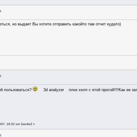
e
ться, но выдает Вы хотите отправить какойто там отчет кудато)
e
 ей пользоваться?
3d analyzer плиз хелп с етой прогой!!!!Как ее за
07, 18:52 от San4eZ
»
e