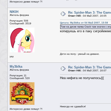
Интересно девки пляшут ?!
NIKIH
Re: Spider-Man 3: The Gam
Житель форума
Ответ #45 :
04 Май 2007, 16:05
Репутация: 506
Цитата: My3blka от 04 Май 2007, 15:58
Сообщений: 3519
Там на диске папка Crack там значок с и
копируешь его в паку сигройижм
Дети на полу - умный на диване.
yay
My3blka
Re: Spider-Man 3: The Gam
Житель форума
Ответ #46 :
04 Май 2007, 16:07
Репутация: 11
Неа нифига не получилось(((
Сообщений: 520
Никогда не сдавайся!
Интересно девки пляшут ?!