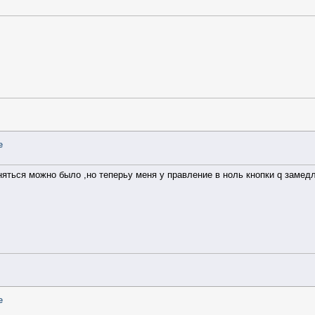
e
няться можно было ,но теперьу меня у правление в ноль кнопки q замедли
e