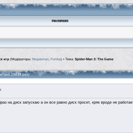
к игр
(Модераторы:
Megaloman
,
Pumba
) > Тема:
Spider-Man 3: The Game
читано 29834 раз)
e
раз на диск запускаю а он все равно диск просит, кряк вроде не работа