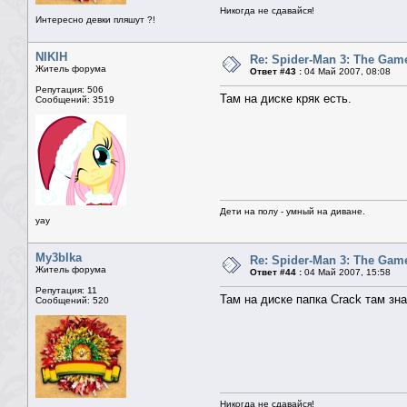
Никогда не сдавайся!
Интересно девки пляшут ?!
NIKIH
Re: Spider-Man 3: The Gam
Житель форума
Ответ #43 :
04 Май 2007, 08:08
Репутация: 506
Там на диске кряк есть.
Сообщений: 3519
Дети на полу - умный на диване.
yay
My3blka
Re: Spider-Man 3: The Gam
Житель форума
Ответ #44 :
04 Май 2007, 15:58
Репутация: 11
Там на диске папка Crack там зн
Сообщений: 520
Никогда не сдавайся!