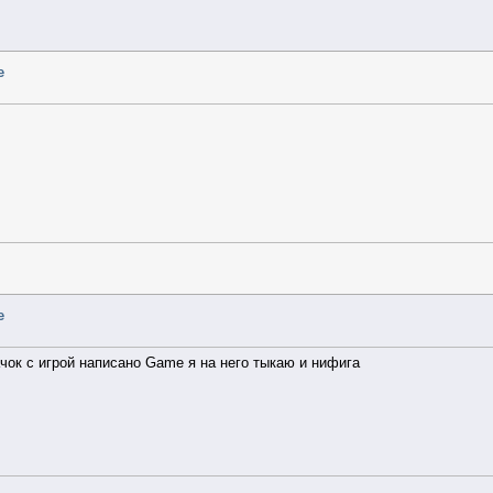
e
e
ачок с игрой написано Game я на него тыкаю и нифига