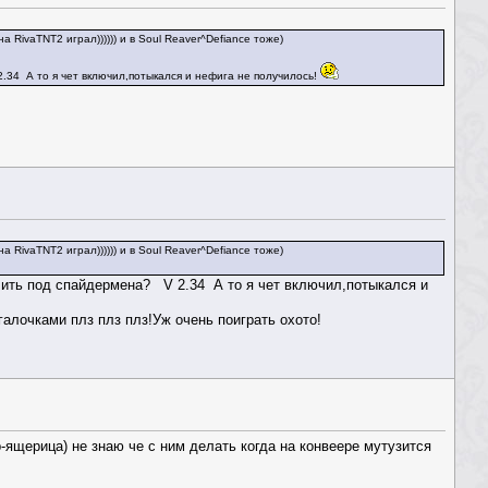
 RivaTNT2 играл)))))) и в Soul Reaver^Defiance тоже)
.34 А то я чет включил,потыкался и нефига не получилось!
 RivaTNT2 играл)))))) и в Soul Reaver^Defiance тоже)
очить под спайдермена? V 2.34 А то я чет включил,потыкался и
алочками плз плз плз!Уж очень поиграть охото!
-ящерица) не знаю че с ним делать когда на конвеере мутузится