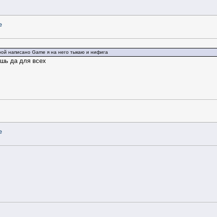
e
грой написано Game я на него тыкаю и нифига
ешь да для всех
e