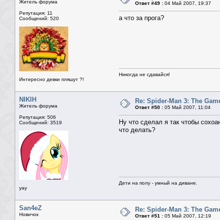
Житель форума
Ответ #49 :
04 Май 2007, 19:37
Репутация: 11
а что за прога?
Сообщений: 520
Никогда не сдавайся!
Интересно девки пляшут ?!
NIKIH
Re: Spider-Man 3: The Gam
Житель форума
Ответ #50 :
05 Май 2007, 11:04
Репутация: 506
Ну что сделал я так чтобы сохоа
Сообщений: 3519
что делать?
Дети на полу - умный на диване.
yay
San4eZ
Re: Spider-Man 3: The Gam
Новичок
Ответ #51 :
05 Май 2007, 12:19