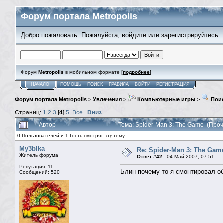
Форум портала Metropolis
Добро пожаловать. Пожалуйста,
войдите
или
зарегистрируйтесь
.
Форум
Metropolis
в мобильном формате [
подробнее
]
НАЧАЛО
ПОМОЩЬ
ПОИСК
ПРАВИЛА
ВОЙТИ
РЕГИСТРАЦИЯ
Форум портала Metropolis
>
Увлечения
>
Компьютерные игры
>
Поис
Страниц:
1
2
3
[
4
]
5
Все
Вниз
Автор
Тема: Spider-Man 3: The Game (Про
0 Пользователей и 1 Гость смотрят эту тему.
My3blka
Re: Spider-Man 3: The Gam
Житель форума
Ответ #42 :
04 Май 2007, 07:51
Репутация: 11
Блин почему то я смонтировал об
Сообщений: 520