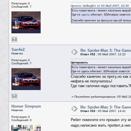
Репутация: 0
Цитата: deBugErr от 03 Май 2007, 22:30
Сообщений: 7
Есть такая прога - может насильно выруба
Где-то
здесь
обитает. 3DA
Спасибо канечно за прогу,но как ей пол
San4eZ
Re: Spider-Man 3: The Gam
Новичок
Ответ #52 :
05 Май 2007, 12:22
Репутация: 0
Цитировать
Сообщений: 7
Есть такая прога - может насильно выруба
Где-то здесь обитает. 
Спасибо канечно за прогу,но как
нефига не получилось!
Где там галочки надо поставить
«
Последнее редактирование: 05 Май 20
Homer Simpson
Re: Spider-Man 3: The Gam
Новичок
Ответ #53 :
05 Май 2007, 14:41
Репутация: 0
Ребят помогите кто прошел эту и
Сообщений: 0
надо,написано жать пробел,а них