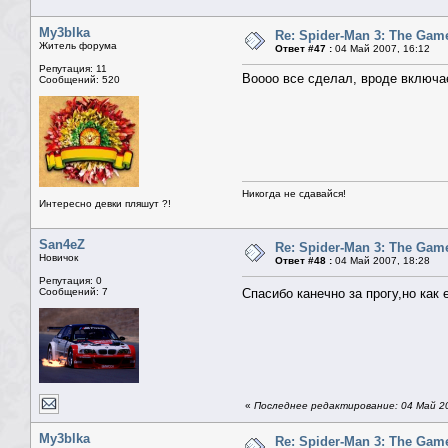
My3blka
Re: Spider-Man 3: The Gam
Житель форума
Ответ #47 :
04 Май 2007, 16:12
Репутация: 11
Воооо все сделал, вроде включае
Сообщений: 520
Никогда не сдавайся!
Интересно девки пляшут ?!
San4eZ
Re: Spider-Man 3: The Gam
Новичок
Ответ #48 :
04 Май 2007, 18:28
Репутация: 0
Сообщений: 7
Спасибо канечно за прогу,но как
«
Последнее редактирование: 04 Май 20
My3blka
Re: Spider-Man 3: The Gam