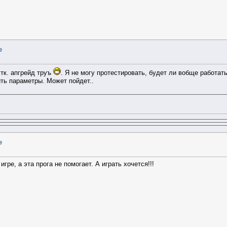
e
 тк. апгрейд труъ
. Я не могу протестировать, будет ли вобще работать
ить параметры. Может пойдет..
e
гре, а эта прога не помогает. А играть хочется!!!