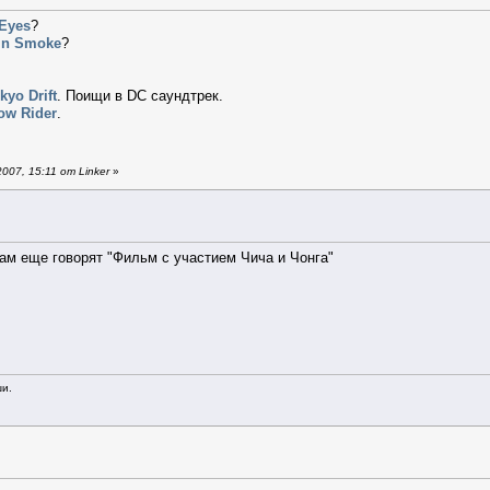
 Eyes
?
In Smoke
?
kyo Drift
. Поищи в DC саундтрек.
ow Rider
.
07, 15:11 от Linker
»
там еще говорят "Фильм с участием Чича и Чонга"
ши.