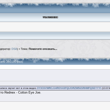
дератор:
DSA
) > Тема:
Помогите опознать...
тано 360195 раз)
записи звучит вот в этом видео
3Y3C6VWRCJJ4ROV43FQIJORZW56SRHWFQSEYYYI
(13.8 M
то Rednex - Cotton Eye Joe.