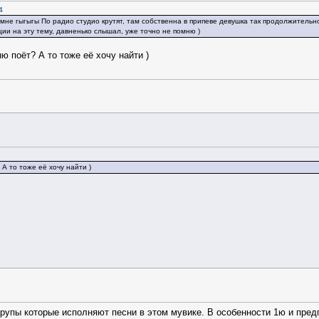
4
мне гыгыгы По радио студио крутят, там собственна в припеве девушка так продолжительно
и на эту тему, давненько слышал, уже точно не помню )
ню поёт? А то тоже её хочу найти )
 А то тоже её хочу найти )
групы которые исполняют песни в этом мувике. В особенности 1ю и пре