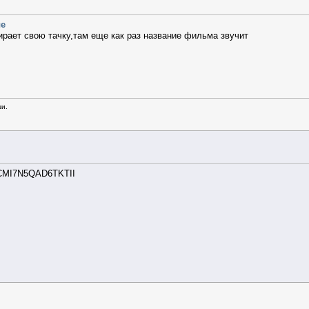
ые
ирает свою тачку,там еще как раз название фильма звучит
ши.
MI7N5QAD6TKTII