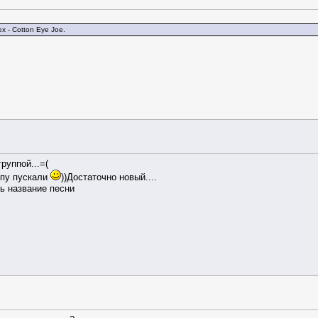
x - Cotton Eye Joe.
руппой...=(
опу пускали
))Достаточно новый....
ь название песни