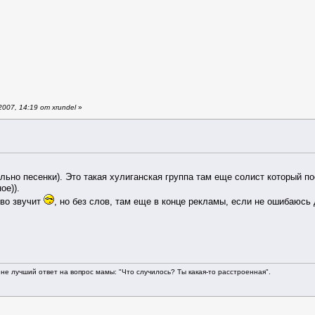
007, 14:19 от xrundel
»
льно песенки). Это такая хулиганская группа там еще солист который по
ое)).
иво звучит
, но без слов, там еще в конце рекламы, если не ошибаюсь
не лучший ответ на вопрос мамы: "Что случилось? Ты какая-то расстроенная".