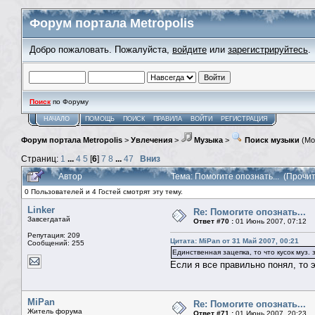
Форум портала Metropolis
Добро пожаловать. Пожалуйста,
войдите
или
зарегистрируйтесь
.
Поиск
по Форуму
НАЧАЛО
ПОМОЩЬ
ПОИСК
ПРАВИЛА
ВОЙТИ
РЕГИСТРАЦИЯ
Форум портала Metropolis
>
Увлечения
>
Музыка
>
Поиск музыки
(Мо
Страниц:
1
...
4
5
[
6
]
7
8
...
47
Вниз
Автор
Тема: Помогите опознать... (Прочи
0 Пользователей и 4 Гостей смотрят эту тему.
Linker
Re: Помогите опознать...
Завсегдатай
Ответ #70 :
01 Июнь 2007, 07:12
Репутация: 209
Цитата: MiPan от 31 Май 2007, 00:21
Сообщений: 255
Единственная зацепка, то что кусок муз. 
Если я все правильно понял, то э
MiPan
Re: Помогите опознать...
Житель форума
Ответ #71 :
01 Июнь 2007, 20:23