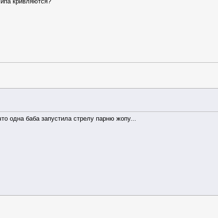
клипа кривляются?
что одна баба запустила стрелу парню жопу...