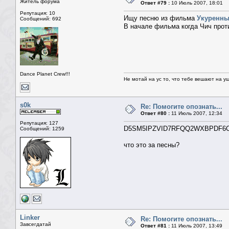
Житель форума
Ответ #79 :
10 Июль 2007, 18:01
Репутация: 10
Ищу песню из фильма
Укуренн
Сообщений: 692
В начале фильма когда Чич прот
Dance Planet Crew!!!
Не мотай на ус то, что тебе вешают на у
s0k
Re: Помогите опознать...
Ответ #80 :
11 Июль 2007, 12:34
Репутация: 127
D5SM5IPZVID7RFQQ2WXBPDF6C
Сообщений: 1259
что это за песны?
Linker
Re: Помогите опознать...
Завсегдатай
Ответ #81 :
11 Июль 2007, 13:49