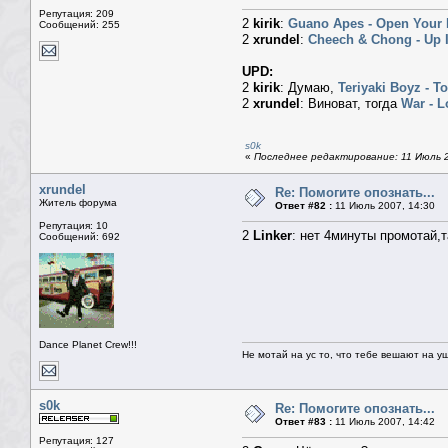
Репутация: 209
2
kirik
:
Guano Apes - Open Your
Сообщений: 255
2
xrundel
:
Cheech & Chong - Up 
UPD:
2
kirik
: Думаю,
Teriyaki Boyz - To
2
xrundel
: Виноват, тогда
War - L
s0k
«
Последнее редактирование: 11 Июль 20
xrundel
Re: Помогите опознать...
Житель форума
Ответ #82 :
11 Июль 2007, 14:30
Репутация: 10
2
Linker
: нет 4минуты промотай,
Сообщений: 692
Dance Planet Crew!!!
Не мотай на ус то, что тебе вешают на у
s0k
Re: Помогите опознать...
Ответ #83 :
11 Июль 2007, 14:42
Репутация: 127