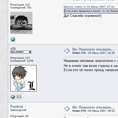
Репутация: 113
Цитата: Linker от 01 Июнь 2007, 07:12
Сообщений: 761
Если я все правильно понял, то это Redne
Да! Спасибо огромное!)
s0k
Re: Помогите опознать...
Ответ #72 :
02 Июнь 2007, 02:26
Репутация: 127
Название непомню аналогично с г
Сообщений: 1259
Но в клипе там всем стрелы в ш
Если кто чё понял прошу написат
Punkrat
Re: Помогите опознать...
Завсегдатай
Ответ #73 :
02 Июнь 2007, 08:51
Репутация: 20