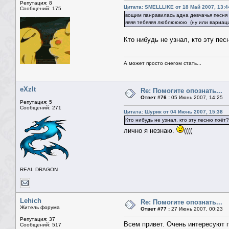
Репутация: 8
Цитата: SMELLLIKE от 18 Май 2007, 13:4
Сообщений: 175
вощим панравилась адна девчачья песня 
яяяя тебяяяя люблюююю (ну или вариацци
Кто нибудь не узнал, кто эту пес
А может просто снегом стать...
eXzIt
Re: Помогите опознать...
Ответ #76 :
05 Июнь 2007, 14:25
Репутация: 5
Сообщений: 271
Цитата: Шурик от 04 Июнь 2007, 15:38
Кто нибудь не узнал, кто эту песню поёт?
лично я незнаю.
((((
REAL DRAGON
Lehich
Re: Помогите опознать...
Житель форума
Ответ #77 :
27 Июнь 2007, 00:23
Репутация: 37
Всем привет. Очень интересуют 
Сообщений: 517