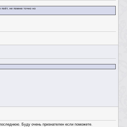
 поёт, не помню точно но
дпоследнюю. Буду очень признателен если поможете.