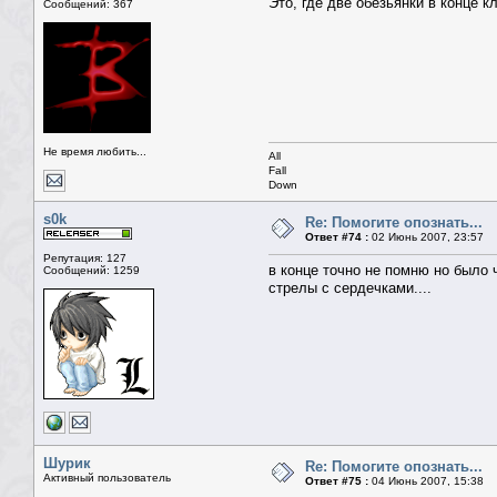
Это, где две обезьянки в конце 
Сообщений: 367
Не время любить...
All
Fall
Down
s0k
Re: Помогите опознать...
Ответ #74 :
02 Июнь 2007, 23:57
Репутация: 127
в конце точно не помню но было 
Сообщений: 1259
стрелы с сердечками....
Шурик
Re: Помогите опознать...
Активный пользователь
Ответ #75 :
04 Июнь 2007, 15:38