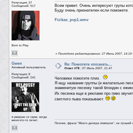
Репутация: 37
Всем привет. Очень интересуют групы кот
Сообщений: 517
Буду очень признателен если поможете.
Fizikas_pvp1.wmv
Born to Play
«
Последнее редактирование: 27 Июнь 2007, 14:19 
Gwen
Re: Помогите опознать...
Активный пользователь
Ответ #78 :
07 Июль 2007, 21:47
Репутация: 8
Сообщений: 241
Человеки помогите плиз.
Я ищу название группы (и желательно песе
знаменитую песенку такой блондин с ежико
Их песенка еще в рекламе про пиво звучи
светлого пыва показывают.
я умираю со скуки, когда
меня кто-то лечит.
Похоже, фраза "Моего дилера повязали", не лучший о