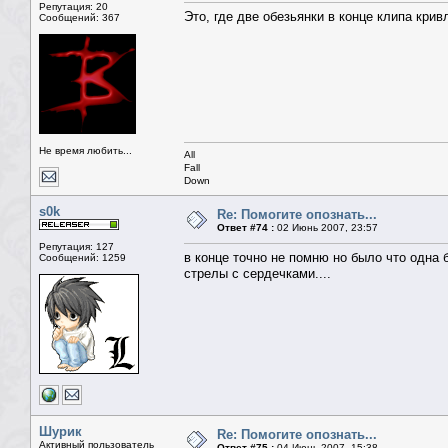
Репутация: 20
Это, где две обезьянки в конце клипа кри
Сообщений: 367
Не время любить...
All
Fall
Down
s0k
Re: Помогите опознать...
Ответ #74 :
02 Июнь 2007, 23:57
Репутация: 127
в конце точно не помню но было что одна 
Сообщений: 1259
стрелы с сердечками....
Шурик
Re: Помогите опознать...
Активный пользователь
Ответ #75 :
04 Июнь 2007, 15:38