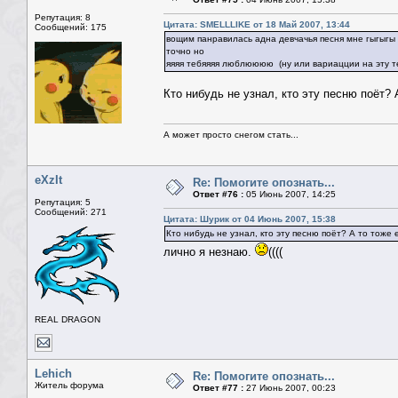
Репутация: 8
Цитата: SMELLLIKE от 18 Май 2007, 13:44
Сообщений: 175
вощим панравилась адна девчачья песня мне гыгыгы 
точно но
яяяя тебяяяя люблюююю (ну или вариацции на эту те
Кто нибудь не узнал, кто эту песню поёт? 
А может просто снегом стать...
eXzIt
Re: Помогите опознать...
Ответ #76 :
05 Июнь 2007, 14:25
Репутация: 5
Сообщений: 271
Цитата: Шурик от 04 Июнь 2007, 15:38
Кто нибудь не узнал, кто эту песню поёт? А то тоже е
лично я незнаю.
((((
REAL DRAGON
Lehich
Re: Помогите опознать...
Житель форума
Ответ #77 :
27 Июнь 2007, 00:23