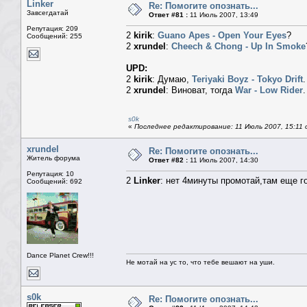
Linker
Re: Помогите опознать...
Завсегдатай
Ответ #81 :
11 Июль 2007, 13:49
Репутация: 209
2
kirik
:
Guano Apes - Open Your Eyes
?
Сообщений: 255
2
xrundel
:
Cheech & Chong - Up In Smoke
UPD:
2
kirik
: Думаю,
Teriyaki Boyz - Tokyo Drift
2
xrundel
: Виноват, тогда
War - Low Rider
.
s0k
«
Последнее редактирование: 11 Июль 2007, 15:11 о
xrundel
Re: Помогите опознать...
Житель форума
Ответ #82 :
11 Июль 2007, 14:30
Репутация: 10
2
Linker
: нет 4минуты промотай,там еще г
Сообщений: 692
Dance Planet Crew!!!
Не мотай на ус то, что тебе вешают на уши.
s0k
Re: Помогите опознать...