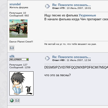
xrundel
Re: Помогите опознать...
Житель форума
Ответ #79 :
10 Июль 2007, 18:01
Репутация: 10
Ищу песню из фильма
Укуренные
Сообщений: 692
В начале фильма когда Чич протирает сво
Dance Planet Crew!!!
Не мотай на ус то, что тебе вешают на уши.
s0k
Re: Помогите опознать...
Ответ #80 :
11 Июль 2007, 12:34
Репутация: 127
D5SM5IPZVID7RFQQ2WXBPDF6CMI7N5QA
Сообщений: 1259
что это за песны?