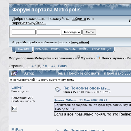
Форум портала Metropolis
Добро пожаловать. Пожалуйста,
войдите
или
зарегистрируйтесь
.
Форум
Metropolis
в мобильном формате [
подробнее
]
НАЧАЛО
ПОМОЩЬ
ПОИСК
ПРАВИЛА
ВОЙТИ
РЕГИСТРАЦИЯ
Форум портала Metropolis
>
Увлечения
>
Музыка
>
Поиск музыки
(Мо
Страниц:
1
...
4
5
[
6
]
7
8
...
47
Вниз
Автор
Тема: Помогите опознать... (Прочитано 360
0 Пользователей и 1 Гость смотрят эту тему.
Linker
Re: Помогите опознать...
Завсегдатай
Ответ #70 :
01 Июнь 2007, 07:12
Репутация: 209
Цитата: MiPan от 31 Май 2007, 00:21
Сообщений: 255
Единственная зацепка, то что кусок муз. записи звуч
4:45 до 5:02 с.
Если я все правильно понял, то это Rednex
MiPan
Re: Помогите опознать...