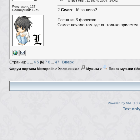
Ответ #83 :
11 Июль 2007, 14:42
Репутация: 127
2
Gwen
: Чё за пиво?
Сообщений: 1259
-----
Песня из 3 форсажа
Самое начало там где он только прилетел
Страниц:
1
...
4
5
[
6
]
7
8
...
47
Вверх
Форум портала Metropolis
>
Увлечения
>
Музыка
>
Поиск музыки
(Мо
Powered by SMF 1.1.
Text onl