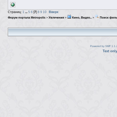
Страниц:
1
...
5
6
[
7
]
8
9
10
Вверх
Форум портала Metropolis
>
Увлечения
>
Кино, Видео..
>
Поиск фил
Powered by SMF 1.1.
Text onl