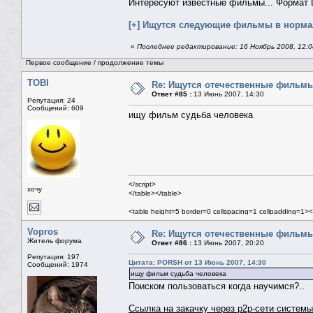
Интересуют известные фильмы... Формат DV
[+] Ищутся следующие фильмы в нормал
«
Последнее редактирование: 16 Ноябрь 2008, 12:0
Первое сообщение / продолжение темы
TOBI
Re: Ищутся отечественные фильм
Ответ #85 :
13 Июнь 2007, 14:30
Репутация: 24
Сообщений: 609
ищу фильм судьба человека
</script>
хочу
</table></table>
<table height=5 border=0 cellspacing=1 cellpadding=1><
<table class=mn width=100% border=0 cellspacing=1 ce
<tr><td>
Vopros
Re: Ищутся отечественные фильм
<table width=100% border=0 cellspacing=0 cellpadding
Житель форума
Ответ #86 :
13 Июнь 2007, 20:20
<tr><td>
Репутация: 197
<table width=100% border=0 cellspacing=1 cel
Цитата: PORSH от 13 Июнь 2007, 14:30
Сообщений: 1974
ищу фильм судьба человека
Поиском пользоваться когда научимся?..
Ссылка на закачку через p2p-сети системы