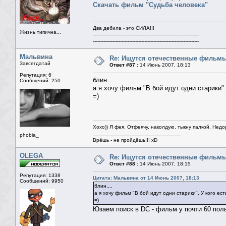
Скачать фильм "Судьба человека"
Два дебила - это СИЛА!!!
Жизнь типична...
----------------------------------------------------------------------
----------------------------------------------------------------------
Мальвина
Re: Ищутся отечественные фильм
Завсегдатай
Ответ #87 :
14 Июнь 2007, 18:13
Репутация: 6
блин....
Сообщений: 250
а я хочу фильм "В бой идут одни старики". 
=)
Хохо)) Я фея. Отфеячу, наколдую, тыкну палкой. Недор
_____________________________
phobia_
Врёшь - не пройдёшь!!! xD
OLEGA
Re: Ищутся отечественные фильм
Ответ #88 :
14 Июнь 2007, 18:15
Репутация: 1338
Цитата: Мальвина от 14 Июнь 2007, 18:13
Сообщений: 9950
блин....
а я хочу фильм "В бой идут одни старики". У кого ест
=)
Юзаем поиск в DC - фильм у почти 60 пол