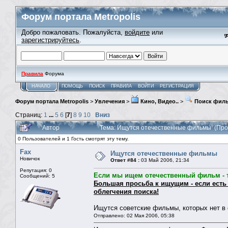
Форум портала Metropolis
Добро пожаловать. Пожалуйста,
войдите
или
зарегистрируйтесь
.
Правила
Форума
НАЧАЛО
ПОМОЩЬ
ПОИСК
ПРАВИЛА
ВОЙТИ
РЕГИСТРАЦИЯ
Форум портала Metropolis
>
Увлечения
>
Кино, Видео..
>
Поиск фил
Страниц:
1
...
5
6
[
7
]
8
9
10
Вниз
Автор
Тема: Ищутся отечественные фильмы (Про
0 Пользователей и 1 Гость смотрят эту тему.
Fax
Ищутся отечественные фильмы
Новичок
Ответ #84 :
03 Май 2006, 21:34
Репутация: 0
Если мы ищем отечественный фильм - т
Сообщений: 5
Большая просьба к ищущим - если есть
облегчения поиска!
Ищутся советские фильмы, которых нет в с
Отправлено: 02 Мая 2006, 05:38