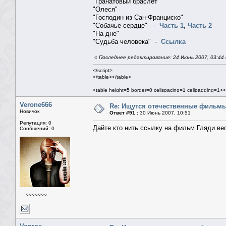
"Гранатовый браслет"
"Олеся"
"Господин из Сан-Франциско"
"Собачье сердце" -
Часть 1
,
Часть 2
"На дне"
"Судьба человека" -
Ссылка
«
Последнее редактирование: 24 Июнь 2007, 03:44 
</script>
</table></table>
<table height=5 border=0 cellspacing=1 cellpadding=1><
<table class=mn width=100% border=0 cellspacing=1 ce
<tr><td>
Verone666
Re: Ищутся отечественные фильм
<table width=100% border=0 cellspacing=0 cellpadding
Новичок
Ответ #91 :
30 Июнь 2007, 10:51
<tr><td>
Репутация: 0
<table width=100% border=0 cellspacing=1 cel
Дайте кто нить ссылку на фильм Гляди ве
Сообщений: 0
....???????..........