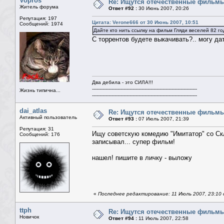
Vopros
Re: Ищутся отечественные фильм
Житель форума
Ответ #92 :
30 Июнь 2007, 20:26
Репутация: 197
Цитата: Verone666 от 30 Июнь 2007, 10:51
Сообщений: 1974
Дайте кто нить ссылку на фильм Гляди веселей 82 г
С торрентов будете выкачивать?.. могу дат
Два дебила - это СИЛА!!!
----------------------------------------------------------------------
Жизнь типична...
----------------------------------------------------------------------
dai_atlas
Re: Ищутся отечественные фильм
Активный пользователь
Ответ #93 :
07 Июль 2007, 21:39
Репутация: 31
Ищу советскую комедию "Имитатор" со Скля
Сообщений: 176
записывал... супер фильм!
нашел! пишите в личку - выложу
«
Последнее редактирование: 11 Июль 2007, 23:10 о
ttph
Re: Ищутся отечественные фильм
Новичок
Ответ #94 :
11 Июль 2007, 22:58