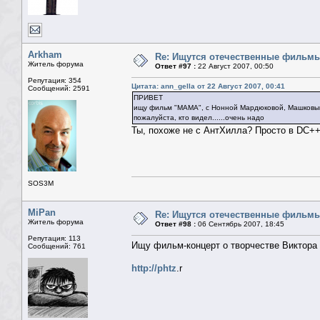
Arkham
Re: Ищутся отечественные фильм
Житель форума
Ответ #97 :
22 Август 2007, 00:50
Репутация: 354
Цитата: ann_gella от 22 Август 2007, 00:41
Сообщений: 2591
ПРИВЕТ
ищу фильм "МАМА", с Нонной Мардюковой, Машков
пожалуйста, кто видел......очень надо
Ты, похоже не с АнтХилла? Просто в DC++ 
SOS3M
MiPan
Re: Ищутся отечественные фильм
Житель форума
Ответ #98 :
06 Сентябрь 2007, 18:45
Репутация: 113
Ищу фильм-концерт о творчестве Виктора 
Сообщений: 761
http://phtz
.r