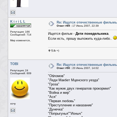
K i r i L L
Re: Ищутся отечественные фильм
Ответ #89 :
17 Июнь 2007, 22:39
Репутация: 166
Ищется фильм -
Дети понедельника
.
Сообщений: 714
Если есть, прошу выложить куда-либо..
Мир изменится..
キリル
=)
TOBI
Re: Ищутся отечественные фильм
Ответ #90 :
20 Июнь 2007, 14:02
Репутация: 24
Сообщений: 609
"Обломов"
"Леди Макбет Мценского уезда"
"Гроза"
"Как мужик двух генералов прокормил"
"Война и мир"
"Ася"
"Первая любовь"
хочу
"Преступление и наказание"
"Дунечка"
"Попрыгунья""Ионыч"