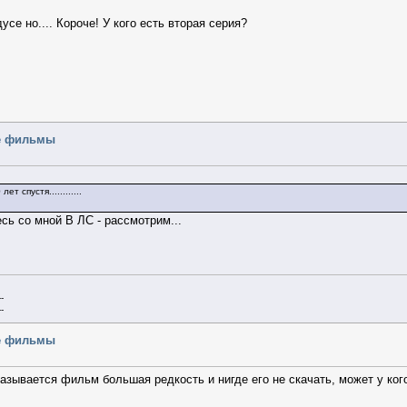
усе но.... Короче! У кого есть вторая серия?
ые фильмы
 спустя............
есь со мной В ЛС - рассмотрим...
--
--
ые фильмы
азывается фильм большая редкость и нигде его не скачать, может у кого