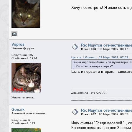
Хочу посмотреть! Я знаю есть в д
Vopros
Re: Ищутся отечественн
Житель форума
Ответ #66 :
03 Март 2007, 09:17
Репутация: 197
Цитата: LGnom от 03 Март 2007, 07:03
Сообщений: 1974
Тайна королевы Анны, или мушкетеры 30 лет
....У кого есть вторая серия?
Есть и первая и вторая... свяжит
Два дебила - это СИЛА!!!
--------------------------------------------------------------------
Жизнь типична...
--------------------------------------------------------------------
Gonzik
Re: Ищутся отечественн
Активный пользователь
Ответ #67 :
10 Март 2007, 00:52
Репутация: 6
Ищу фильм "Гляди веселей " , ок
Сообщений: 113
Конечно желательно все 3 серии.