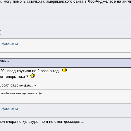
, могу помочь ссылкой с американского сайта в Лос-Анджелесе на англи
--
--
ые фильмы
льм...
 20 назад крутили по 2 раза в год.
ов теперь тока ?
 2007, 05:36 от Bahan
»
особенно там где нельзя. )))
ые фильмы
ел вчера по культуре, но я не смог досмореть.