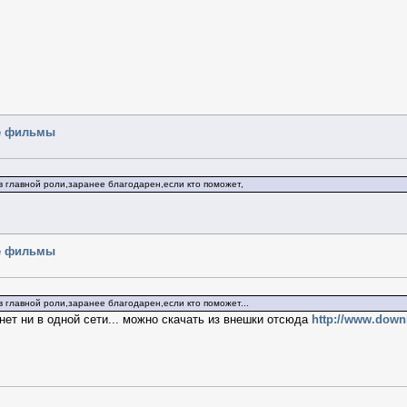
ые фильмы
в главной роли,заранее благодарен,если кто поможет,
ые фильмы
 главной роли,заранее благодарен,если кто поможет...
ет ни в одной сети... можно скачать из внешки отсюда
http://www.downl