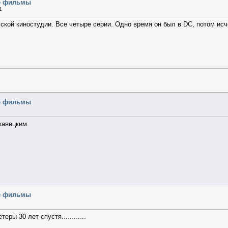
ые фильмы
1
кой киностудии. Все четыре серии. Одно время он был в DС, потом исче
ые фильмы
кавецким
ые фильмы
ры 30 лет спустя............