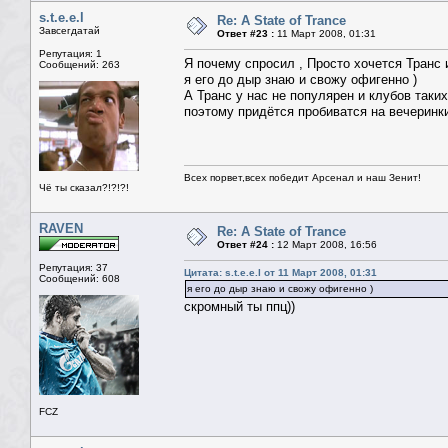
s.t.e.e.l
Re: A State of Trance
Завсегдатай
Ответ #23 :
11 Март 2008, 01:31
Репутация: 1
Я почему спросил , Просто хочется Транс 
Сообщений: 263
я его до дыр знаю и свожу офигенно )
А Транс у нас не популярен и клубов таких
поэтому придётся пробиватся на вечеринк
Всех порвет,всех победит Арсенал и наш Зенит!
Чё ты сказал?!?!?!
RAVEN
Re: A State of Trance
Ответ #24 :
12 Март 2008, 16:56
Репутация: 37
Цитата: s.t.e.e.l от 11 Март 2008, 01:31
Сообщений: 608
я его до дыр знаю и свожу офигенно )
скромный ты ппц))
FCZ