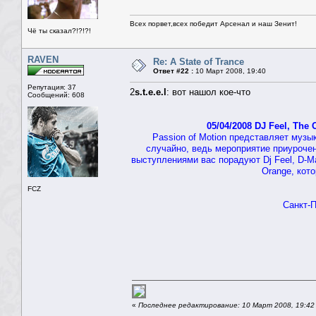
Всех порвет,всех победит Арсенал и наш Зенит!
Чё ты сказал?!?!?!
RAVEN
Re: A State of Trance
Ответ #22 :
10 Март 2008, 19:40
Репутация: 37
2
s.t.e.e.l
: вот нашол кое-что
Сообщений: 608
05/04/2008 DJ Feel, The
Passion of Motion представляет муз
случайно, ведь мероприятие приурочен
выступлениями вас порадуют Dj Feel, D-M
Orange, кот
FCZ
Санкт-П
«
Последнее редактирование: 10 Март 2008, 19:4