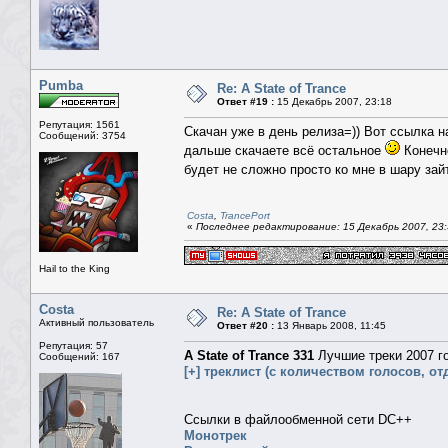
Pumba
Re: A State of Trance
Ответ #19 :
15 Декабрь 2007, 23:18
Репутация: 1561
Скачан уже в день релиза=)) Вот ссылка н
Сообщений: 3754
дальше скачаете всё остальное
Конечно
будет не сложно просто ко мне в шару за
Costa
,
TrancePort
«
Последнее редактирование: 15 Декабрь 2007, 23
Hail to the King
Costa
Re: A State of Trance
Активный пользователь
Ответ #20 :
13 Январь 2008, 11:45
Репутация: 57
A State of Trance 331
Лучшие треки 2007 г
Сообщений: 167
[+] треклист (с количеством голосов, от
Ссылки в файлообменной сети DC++
Монотрек