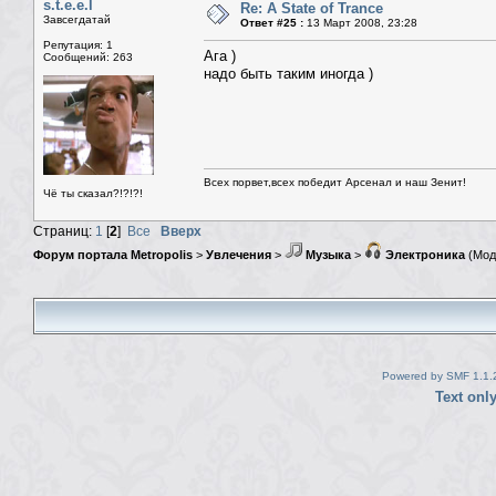
s.t.e.e.l
Re: A State of Trance
Завсегдатай
Ответ #25 :
13 Март 2008, 23:28
Репутация: 1
Ага )
Сообщений: 263
надо быть таким иногда )
Всех порвет,всех победит Арсенал и наш Зенит!
Чё ты сказал?!?!?!
Страниц:
1
[
2
]
Все
Вверх
Форум портала Metropolis
>
Увлечения
>
Музыка
>
Электроника
(Мод
Powered by SMF 1.1.
Text onl