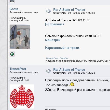
Costa
Re: A State of Trance
Активный пользователь
Ответ #15 :
09 Ноябрь 2007, 09:18
Репутация: 57
A State of Trance 325
08.11.07
Сообщений: 167
[+] треклист
Ссылки в файлообменной сети DC++
монотрек
Нарезанный на треки
TrancePort
,
Pumba
«
Последнее редактирование: 09 Ноябрь 2007, 09:4
TrancePort
Re: A State of Trance
Активный пользователь
Ответ #16 :
09 Ноябрь 2007, 20:23
Репутация: 4
Присоединяюсь к поздравлениям Армина, з
Сообщений: 103
Только вперед!
2Costa: В очередной раз спасибо + наре
На волне.