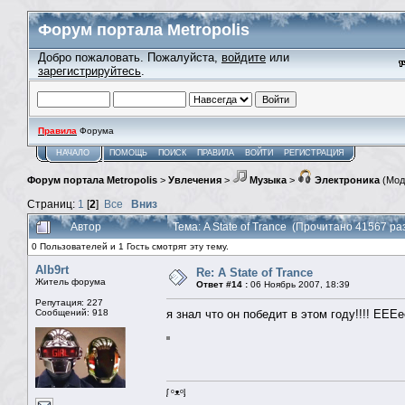
Форум портала Metropolis
Добро пожаловать. Пожалуйста,
войдите
или
зарегистрируйтесь
.
Правила
Форума
НАЧАЛО
ПОМОЩЬ
ПОИСК
ПРАВИЛА
ВОЙТИ
РЕГИСТРАЦИЯ
Форум портала Metropolis
>
Увлечения
>
Музыка
>
Электроника
(Мод
Страниц:
1
[
2
]
Все
Вниз
Автор
Тема: A State of Trance (Прочитано 41567 ра
0 Пользователей и 1 Гость смотрят эту тему.
Alb9rt
Re: A State of Trance
Житель форума
Ответ #14 :
06 Ноябрь 2007, 18:39
Репутация: 227
Сообщений: 918
я знал что он победит в этом году!!!! ЕЕЕ
ᶘ ᵒᴥᵒᶅ