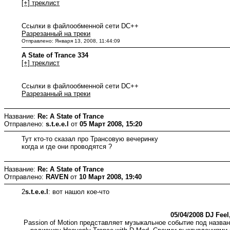
[+] треклист
Ссылки в файлообменной сети DC++
Разрезанный на треки
Отправлено: Января 13, 2008, 11:44:09
A State of Trance 334
[+] треклист
Ссылки в файлообменной сети DC++
Разрезанный на треки
Название:
Re: A State of Trance
Отправлено:
s.t.e.e.l
от
05 Март 2008, 15:20
Тут кто-то сказал про Трансовую вечеринку
когда и где они проводятся ?
Название:
Re: A State of Trance
Отправлено:
RAVEN
от
10 Март 2008, 19:40
2
s.t.e.e.l
: вот нашол кое-что
05/04/2008 DJ Fee
Passion of Motion представляет музыкальное событие под назва