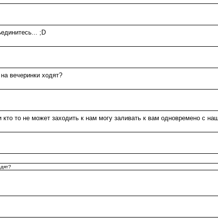
ъединитесь... ;D
на вечеринки ходят?
и кто то не может заходить к нам могу заливать к вам одновремено с наш
одят?