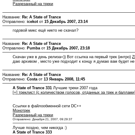
Разрезанный на треки
Название:
Re: A State of Trance
Отправлено:
icekot
от
15 Декабрь 2007, 23:14
годовой микс ещё никто не скачал?
Название:
Re: A State of Trance
Отправлено:
Pumba
от
15 Декабрь 2007, 23:18
Скачан уже в день релиза=)) Вот ссылка на первый трек (интро)
Z
даю архивом , место уже подходит к концу я думаю вам будет не 
Название:
Re: A State of Trance
Отправлено:
Costa
от
13 Январь 2008, 11:45
A State of Trance 331
Лучшие треки 2007 года
[+] треклист (с количеством голосов, отданных за трек и баллами
Ссылки в файлообменной сети DC++
Монотрек
Разрезанный на треки
Отправлено: Декабря 21, 2007, 09:29:37
Лучше поздно, чем никогда :)
A State of Trance 333