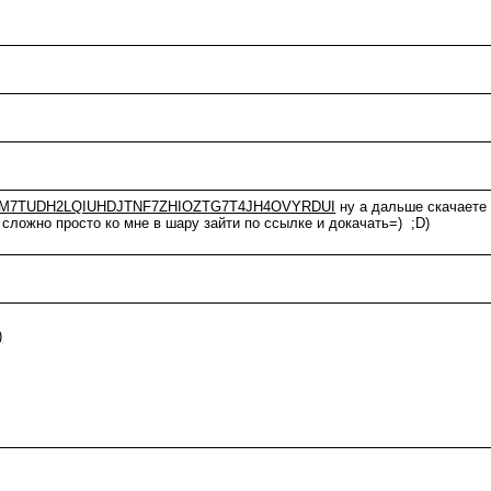
M7TUDH2LQIUHDJTNF7ZHIOZTG7T4JH4OVYRDUI
ну а дальше скачаете 
сложно просто ко мне в шару зайти по ссылке и докачать=) ;D)
)