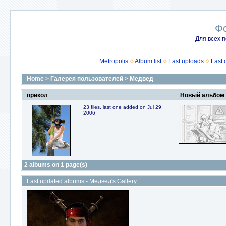
Ф
Для всех п
Metropolis
Album list
Last uploads
Last
Home
>
Галерея пользователей
>
Медвед
прикол
Новый альбом
23 files, last one added on Jul 29,
2006
2 albums on 1 page(s)
Last updated albums - Медвед's Gallery