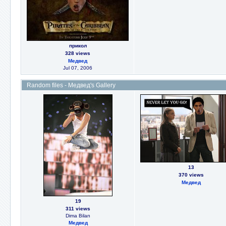
прикол
328 views
Медвед
Jul 07, 2006
Random files - Медвед's Gallery
13
370 views
Медвед
19
311 views
Dima Bilan
Медвед