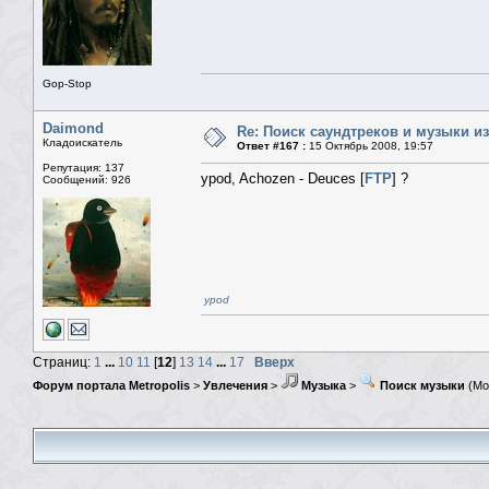
Gop-Stop
Daimond
Re: Поиск саундтреков и музыки из
Кладоискатель
Ответ #167 :
15 Октябрь 2008, 19:57
Репутация: 137
ypod, Achozen - Deuces [
FTP
] ?
Сообщений: 926
ypod
Страниц:
1
...
10
11
[
12
]
13
14
...
17
Вверх
Форум портала Metropolis
>
Увлечения
>
Музыка
>
Поиск музыки
(Мо