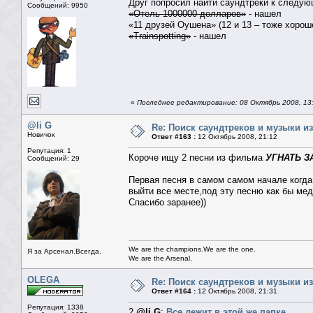
Друг попросил найти саундтреки к следу
Сообщений: 9950
«Отель 1000000 долларов»
- нашел
«11 друзей Оушена» (12 и 13 – тоже хорош
«Trainspotting»
- нашел
«
Последнее редактирование: 08 Октябрь 2008, 1
@li G
Re: Поиск саундтреков и музыки из
Новичок
Ответ #163 :
12 Октябрь 2008, 21:12
Репутация: 1
Короче ищу 2 песни из фильма
УГНАТЬ З
Сообщений: 29
Первая песня в самом самом начале когда 
выйти все месте,под эту песню как бы ме
Спасибо заранее))
We are the champions.We are the one.
Я за Арсенал.Всегда.
We are the Arsenal.
OLEGA
Re: Поиск саундтреков и музыки из
Ответ #164 :
12 Октябрь 2008, 21:31
Репутация: 1338
2
@li G
:
Все лежит в этой же папке