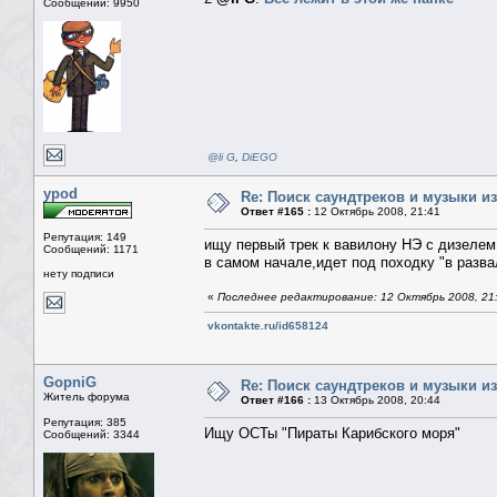
Сообщений: 9950
@li G
,
DiEGO
ypod
Re: Поиск саундтреков и музыки из
Ответ #165 :
12 Октябрь 2008, 21:41
Репутация: 149
ищу первый трек к вавилону НЭ с дизелем
Сообщений: 1171
в самом начале,идет под походку "в разва
нету подписи
«
Последнее редактирование: 12 Октябрь 2008, 21
vkontakte.ru/id658124
GopniG
Re: Поиск саундтреков и музыки из
Житель форума
Ответ #166 :
13 Октябрь 2008, 20:44
Репутация: 385
Ищу ОСТы "Пираты Карибского моря"
Сообщений: 3344