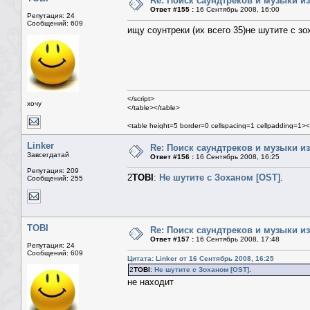
Re: Поиск саундтреков и музыки из
Ответ #155 :
16 Сентябрь 2008, 16:00
Репутация: 24
Сообщений: 609
ищу соунтреки (их всего 35)не шутите с з
</script>
хочу
</table></table>
<table height=5 border=0 cellspacing=1 cellpadding=1><
<table class=mn width=100% border=0 cellspacing=1 ce
<tr><td>
Linker
Re: Поиск саундтреков и музыки из
<table width=100% border=0 cellspacing=0 cellpadding
Завсегдатай
Ответ #156 :
16 Сентябрь 2008, 16:25
<tr><td>
Репутация: 209
<table width=100% border=0 cellspacing=1 cel
2
TOBI
:
Не шутите с Зоханом [OST]
.
Сообщений: 255
TOBI
Re: Поиск саундтреков и музыки из
Ответ #157 :
16 Сентябрь 2008, 17:48
Репутация: 24
Сообщений: 609
Цитата: Linker от 16 Сентябрь 2008, 16:25
2
TOBI
:
Не шутите с Зоханом [OST]
.
не находит