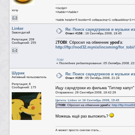
</script>
хочу
</table></table>
<table height=5 border=0 cellspacing=1 cellpadding=1><
<table class=mn width=100% border=0 cellspacing=1 ce
<tr><td>
Linker
Re: Поиск саундтреков и музыки из
<table width=100% border=0 cellspacing=0 cellpadding
Завсегдатай
Ответ #158 :
16 Сентябрь 2008, 19:45
<tr><td>
Репутация: 209
<table width=100% border=0 cellspacing=1 cel
2
TOBI
: Сбросил на обменник
ypod
'а:
Сообщений: 255
http://ftp://nod32.mynix/incoming/for_to
TOBI
«
Последнее редактирование: 05 Октябрь 2008, 22:
Шурик
Re: Поиск саундтреков и музыки из
Активный пользователь
Ответ #159 :
05 Октябрь 2008, 21:24
Репутация: 8
Сообщений: 175
Ищу саундтрэки из фильма "Гитлер капут
Отправлено: 29 Сентября 2008, 19:42:29
Цитата: Linker от 16 Сентябрь 2008, 19:45
2
TOBI
: Сбросил на обменник
ypod
'а:
http://ftp://nod
Можешь ещё раз выложить?
А может просто снегом стать...