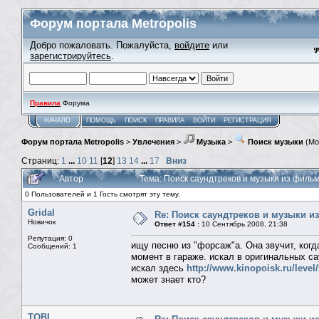
Форум портала Metropolis
Добро пожаловать. Пожалуйста,
войдите
или
зарегистрируйтесь
.
Правила
Форума
НАЧАЛО
ПОМОЩЬ
ПОИСК
ПРАВИЛА
ВОЙТИ
РЕГИСТРАЦИЯ
Форум портала Metropolis
>
Увлечения
>
Музыка
>
Поиск музыки
(Мо
Страниц:
1
...
10
11
[
12
]
13
14
...
17
Вниз
Автор
Тема: Поиск саундтреков и музыки из фильмо
0 Пользователей и 1 Гость смотрят эту тему.
Gridal
Re: Поиск саундтреков и музыки из
Новичок
Ответ #154 :
10 Сентябрь 2008, 21:38
Репутация: 0
ищу песню из "форсаж"а. Она звучит, когд
Сообщений: 1
момент в гараже. искал в оригинальных сау
искал здесь
http://www.kinopoisk.ru/level/
может знает кто?
TOBI