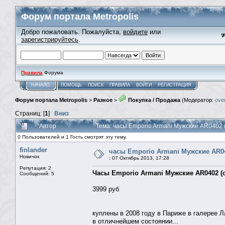
Форум портала Metropolis
Добро пожаловать. Пожалуйста,
войдите
или
зарегистрируйтесь
.
Правила
Форума
НАЧАЛО
ПОМОЩЬ
ПОИСК
ПРАВИЛА
ВОЙТИ
РЕГИСТРАЦИЯ
Форум портала Metropolis
>
Разное
>
Покупка / Продажа
(Модератор:
ove
Страниц: [
1
]
Вниз
Автор
Тема: часы Emporio Armani Мужские AR0402 
0 Пользователей и 1 Гость смотрят эту тему.
finlander
часы Emporio Armani Мужские AR04
Новичок
:
07 Октябрь 2013, 17:28
Репутация: 2
Часы Emporio Armani Мужские AR0402 (
Сообщений: 5
3999 руб
куплены в 2008 году в Париже в галерее Л
в отличнейшем состоянии...