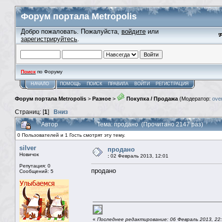
Форум портала Metropolis
Добро пожаловать. Пожалуйста,
войдите
или
зарегистрируйтесь
.
Поиск
по Форуму
НАЧАЛО
ПОМОЩЬ
ПОИСК
ПРАВИЛА
ВОЙТИ
РЕГИСТРАЦИЯ
Форум портала Metropolis
>
Разное
>
Покупка / Продажа
(Модератор:
ove
Страниц: [
1
]
Вниз
Автор
Тема: продано (Прочитано 2147 раз)
0 Пользователей и 1 Гость смотрят эту тему.
silver
продано
Новичок
:
02 Февраль 2013, 12:01
Репутация: 0
продано
Сообщений: 5
«
Последнее редактирование: 06 Февраль 2013, 22:4