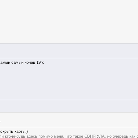
 самый самый конец 19го
0
аскрыть карты.)
 ли кто-нибудь здесь помимо меня, что такое СВНЯ УЛА, но очередь как 