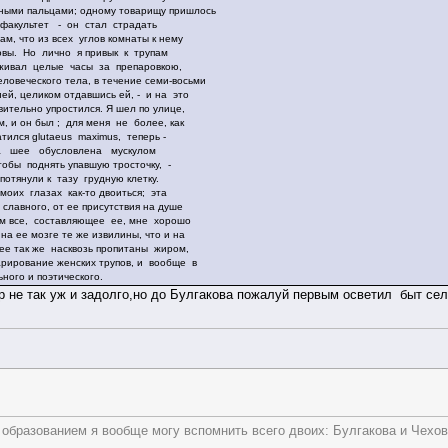
нными пальцами; одному товарищу пришлось
факультет - он стал страдать
м, что из всех углов комнаты к нему
овы. Но лично я привык к трупам
живал целые часы за препаровкою,
ловеческого тела, в течение семи-восьми
ей, целиком отдавшись ей, - и на это
вительно упростился. Я шел по улицe,
 и он был ; для меня не более, как
ился glutaeus maximus, теперь -
на шее обусловлена мускулом
чтобы поднять упавшую тросточку, -
и потянули к тазу грудную клетку.
оих глазах как-то двоиться; эта
и славного, от ее присутствия на душе
ем все, составляющее ее, мне хорошо
 на ее мозге те же извилины, что и на
ее так же насквозь пропитаны жиром,
рирование женских трупов, и вообще в
ного и поэтического.
р не так уж и задолго,но до Булгакова пожалуй первым осветил быт сел
образованием я вообще могу вспомнить всего двоих: Булгакова и Чехова