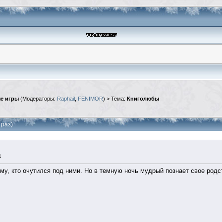
е игры
(Модераторы:
Raphail
,
FENIMOR
) > Тема:
Книголюбы
 раз)
1
ому, кто очутился под ними. Но в темную ночь мудрый познает свое род