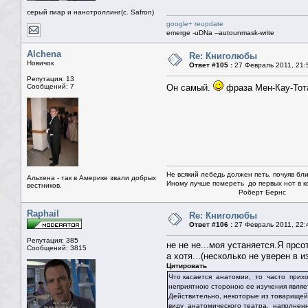
серый пиар и нанотроллинг(с. Safron)
google+ reupdate
emerge -uDNa --autounmask-write
Alchena
Re: Книголюбы
Новичок
Ответ #105 :
27 Февраль 2011, 21:
Репутация: 13
Сообщений: 7
Он самый.
фраза Мен-Кау-Тота
Не всякий лебедь должен петь, почуяв бли
Альхена - так в Америке звали добрых
Иному лучше помереть до первых нот в ко
вестников.
Роберт Бернс
Raphail
Re: Книголюбы
Ответ #106 :
27 Февраль 2011, 22:
Репутация: 385
не не не...моя устаняется.Я прс
Сообщений: 3815
а хотя...(несколько не уверен в и
Цитировать
Что касается анатомии, то часто прихо
неприятною стороною ее изучения являе
Действительно, некоторые из товарищей
виду анатомического театра, наполне