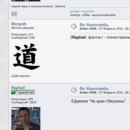
серый пиар и нанотроллинг(с. Safron)
google+ reupdate
emerge -uDNa --autounmask-write
Morgoth
Re: Книголюбы
Житель форума
Ответ #103 :
27 Февраль 2011, 18:
Репутация: 121
2
Raphail
: фантаст - отечествен
Сообщений: 636
γνῶθι σεαυτόν
Raphail
Re: Книголюбы
Ответ #104 :
27 Февраль 2011, 18:
Репутация: 385
Ефремов "На краю Ойкумены"
Сообщений: 3815