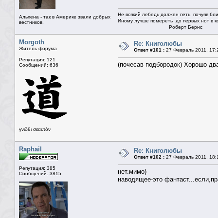
Не всякий лебедь должен петь, почуяв бли
Альхена - так в Америке звали добрых
Иному лучше помереть до первых нот в ко
вестников.
Роберт Бернс
Morgoth
Re: Книголюбы
Житель форума
Ответ #101 :
27 Февраль 2011, 17:
Репутация: 121
(почесав подбородок) Хорошо два
Сообщений: 636
γνῶθι σεαυτόν
Raphail
Re: Книголюбы
Ответ #102 :
27 Февраль 2011, 18:
Репутация: 385
нет.мимо)
Сообщений: 3815
наводящее-это фантаст...если,пр