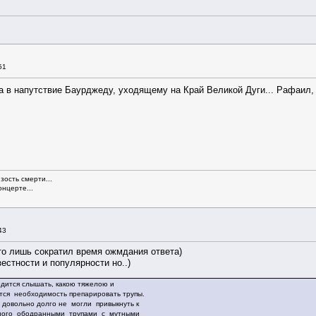
51
 в напутствие Баурджеду, уходящему на Край Великой Дуги... Рафаил, 
зость смерти...
нцерте...
43
ото лишь сократил время ожмдания ответа)
зестности и популярности но..)
дится слышать, какою тяжелою и
тся необходимость препарировать трупы.
 довольно долго не могли привыкнуть к
нного ободранными трупами с мутными