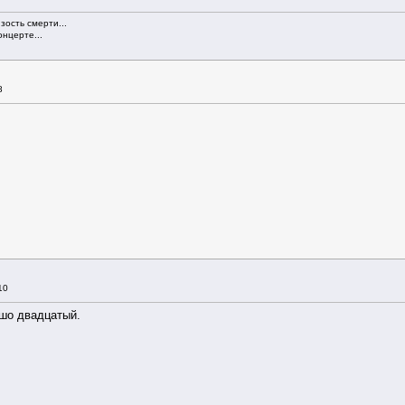
зость смерти...
нцерте...
8
10
шо двадцатый.