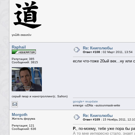
γνῶθι σεαυτόν
Raphail
Re: Книголюбы
Ответ #108 :
02 Март 2011, 13:54
Репутация: 385
если что-тоже 20ый век...ну или
Сообщений: 3815
серый пиар и нанотроллинг(с. Safron)
google+ reupdate
emerge -uDNa --autounmask-write
Morgoth
Re: Книголюбы
Житель форума
Ответ #109 :
15 Ноябрь 2011, 12:1
Репутация: 121
Р.
, по-моему, тебе уже пора бы р
Сообщений: 636
А то мне интересно стало, знает