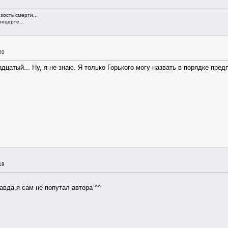
зость смерти...
нцерте...
20
дцатый... Ну, я не знаю. Я только Горького могу назвать в порядке пре
19
авда,я сам не попутал автора ^^