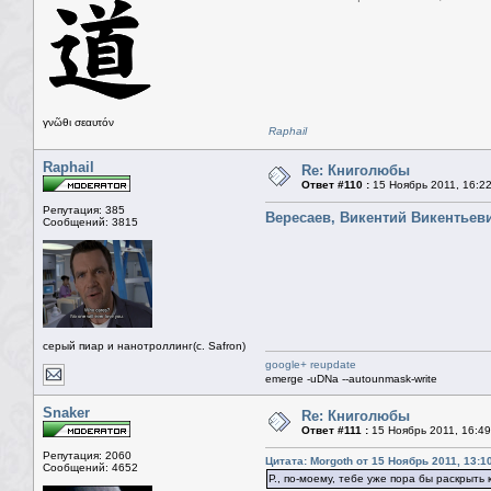
γνῶθι σεαυτόν
Raphail
Raphail
Re: Книголюбы
Ответ #110 :
15 Ноябрь 2011, 16:2
Репутация: 385
Вересаев, Викентий Викентьев
Сообщений: 3815
серый пиар и нанотроллинг(с. Safron)
google+ reupdate
emerge -uDNa --autounmask-write
Snaker
Re: Книголюбы
Ответ #111 :
15 Ноябрь 2011, 16:49
Репутация: 2060
Цитата: Morgoth от 15 Ноябрь 2011, 13:1
Сообщений: 4652
Р., по-моему, тебе уже пора бы раскрыть 