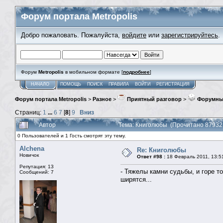
Форум портала Metropolis
Добро пожаловать. Пожалуйста,
войдите
или
зарегистрируйтесь
.
Форум
Metropolis
в мобильном формате [
подробнее
]
НАЧАЛО
ПОМОЩЬ
ПОИСК
ПРАВИЛА
ВОЙТИ
РЕГИСТРАЦИЯ
Форум портала Metropolis
>
Разное
>
Приятный разговор
>
Форумны
Страниц:
1
...
6
7
[
8
]
9
Вниз
Автор
Тема: Книголюбы (Прочитано 87932
0 Пользователей и 1 Гость смотрят эту тему.
Alchena
Re: Книголюбы
Новичок
Ответ #98 :
18 Февраль 2011, 13:5
Репутация: 13
- Тяжелы камни судьбы, и горе т
Сообщений: 7
ширятся...