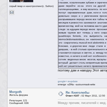
глазами, оскаленными зубами и скрюче
даже перейти из-за этого на другой 
серый пиар и нанотроллинг(с. Safron)
галлюцинациями, и ему казалось по ноча
ползут окровавленные руки, ноги и гол
довольно скоро и с увлечением проси
раскрывавшею передо мною все тайны че
месяцев я ревностно занимался анатоми
время взгляд мой на человека как-то уди
следя за идущим передо мною прохожим,
живым трупом вот теперь у него сократ
quadriceps femoris, эта выпуклость 
sternocleidomastoideus, он наклонился, 
это сократились musculi recti abdominis 
Близкие, и дорогие мне люди стали в м
девушка, - в ней столько оригинального 
становится хорошо и светло, а между т
известно, и ничего в ней нет особенного
сотнях виденных мною мозгов, мускулы 
который делает столь неприятным препа
ней нет решительно ничего привлекатель
поэтому дам и наводку.Этот авто
google+ reupdate
emerge -uDNa --autounmask-write
Morgoth
Re: Книголюбы
Житель форума
Ответ #107 :
02 Март 2011, 12:50
Репутация: 121
Между прочим, писателей с мед. 
Сообщений: 636