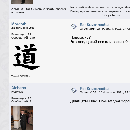
Не всякий лебедь должен петь, почуяв бли
Альхена - так в Америке звали добрых
Иному лучше помереть до первых нот в ко
вестников.
Роберт Бернс
Morgoth
Re: Книголюбы
Житель форума
Ответ #99 :
26 Февраль 2011, 14:0
Репутация: 121
Подсказку?
Сообщений: 636
Это двадцатый век или раньше?
γνῶθι σεαυτόν
Alchena
Re: Книголюбы
Новичок
Ответ #100 :
26 Февраль 2011, 14:
Репутация: 13
Двадцатый век. Причем уже хоро
Сообщений: 7