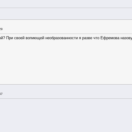
29
ный? При своей вопиющей необразованности я разве что Ефремова назову
47