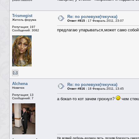
Trismegist
Re: по ролевухе(текучка)
Житель форума
Ответ #815 :
17 Февраль 2011, 23:07
Репутация: 197
предлагаю упарываться,может само собой
Сообщений: 3082
Alchena
Re: по ролевухе(текучка)
Новичок
Ответ #816 :
18 Февраль 2011, 13:45
Репутация: 13
Сообщений: 7
а бокал-то кот зачем грохнул?
чем стек
Не всякий лебедь должен петь, почуяв близость смерт