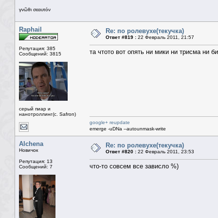
γνῶθι σεαυτόν
Raphail
Re: по ролевухе(текучка)
Ответ #819 :
22 Февраль 2011, 21:57
Репутация: 385
та чтото вот опять ни мики ни трисма ни би
Сообщений: 3815
серый пиар и
нанотроллинг(с. Safron)
google+ reupdate
emerge -uDNa --autounmask-write
Alchena
Re: по ролевухе(текучка)
Новичок
Ответ #820 :
22 Февраль 2011, 23:53
Репутация: 13
что-то совсем все зависло %)
Сообщений: 7