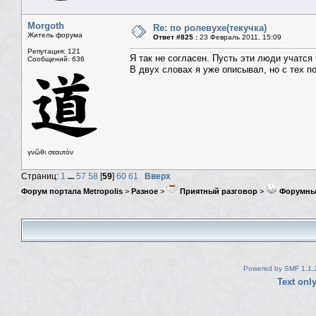
Morgoth
Re: по ролевухе(текучка)
Житель форума
Ответ #825 :
23 Февраль 2011, 15:09
Репутация: 121
Я так не согласен. Пусть эти люди учатся 
Сообщений: 636
В двух словах я уже описывал, но с тех п
γνῶθι σεαυτόν
Страниц:
1
...
57
58
[
59
]
60
61
Вверх
Форум портала Metropolis
>
Разное
>
Приятный разговор
>
Форумны
Powered by SMF 1.1.
Text onl