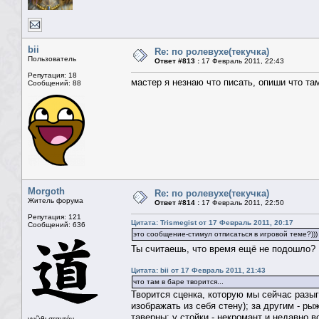
bii
Re: по ролевухе(текучка)
Пользователь
Ответ #813 :
17 Февраль 2011, 22:43
Репутация: 18
мастер я незнаю что писать, опиши что там
Сообщений: 88
Morgoth
Re: по ролевухе(текучка)
Житель форума
Ответ #814 :
17 Февраль 2011, 22:50
Репутация: 121
Цитата: Trismegist от 17 Февраль 2011, 20:17
Сообщений: 636
это сообщение-стимул отписаться в игровой теме?)))
Ты считаешь, что время ещё не подошло
Цитата: bii от 17 Февраль 2011, 21:43
что там в баре творится...
Творится сценка, которую мы сейчас разы
изображать из себя стену); за другим - ры
таверны; у стойки - некромант и недавно 
γνῶθι σεαυτόν