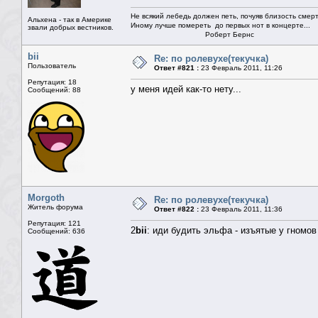
Не всякий лебедь должен петь, почуяв близость смерт
Альхена - так в Америке
Иному лучше помереть до первых нот в концерте...
звали добрых вестников.
Роберт Бернс
bii
Re: по ролевухе(текучка)
Пользователь
Ответ #821 :
23 Февраль 2011, 11:26
Репутация: 18
у меня идей как-то нету...
Сообщений: 88
Morgoth
Re: по ролевухе(текучка)
Житель форума
Ответ #822 :
23 Февраль 2011, 11:36
Репутация: 121
2
bii
: иди будить эльфа - изъятые у гномов
Сообщений: 636