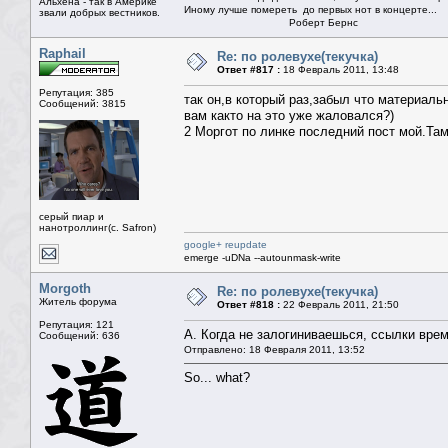
Альхена - так в Америке
Иному лучше помереть до первых нот в концерте...
звали добрых вестников.
Роберт Бернс
Raphail
Re: по ролевухе(текучка)
Ответ #817 :
18 Февраль 2011, 13:48
Репутация: 385
так он,в который раз,забыл что материал
Сообщений: 3815
вам както на это уже жаловался?)
2 Моргот по линке последний пост мой.Та
серый пиар и
нанотроллинг(с. Safron)
google+ reupdate
emerge -uDNa --autounmask-write
Morgoth
Re: по ролевухе(текучка)
Житель форума
Ответ #818 :
22 Февраль 2011, 21:50
Репутация: 121
А. Когда не залогиниваешься, ссылки врем
Сообщений: 636
Отправлено: 18 Февраля 2011, 13:52
So... what?