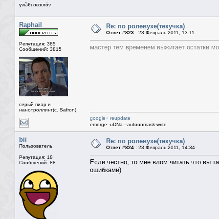
γνῶθι σεαυτόν
Raphail
Re: по ролевухе(текучка)
Ответ #823 :
23 Февраль 2011, 13:11
Репутация: 385
мастер тем временем выжигает остатки мос
Сообщений: 3815
серый пиар и
нанотроллинг(с. Safron)
google+ reupdate
emerge -uDNa --autounmask-write
bii
Re: по ролевухе(текучка)
Пользователь
Ответ #824 :
23 Февраль 2011, 14:34
Репутация: 18
Если честно, то мне влом читать что вы т
Сообщений: 88
ошибками)