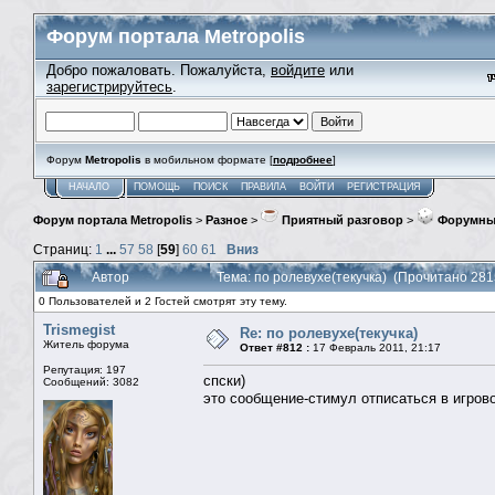
Форум портала Metropolis
Добро пожаловать. Пожалуйста,
войдите
или
зарегистрируйтесь
.
Форум
Metropolis
в мобильном формате [
подробнее
]
НАЧАЛО
ПОМОЩЬ
ПОИСК
ПРАВИЛА
ВОЙТИ
РЕГИСТРАЦИЯ
Форум портала Metropolis
>
Разное
>
Приятный разговор
>
Форумны
Страниц:
1
...
57
58
[
59
]
60
61
Вниз
Автор
Тема: по ролевухе(текучка) (Прочитано 281
0 Пользователей и 2 Гостей смотрят эту тему.
Trismegist
Re: по ролевухе(текучка)
Житель форума
Ответ #812 :
17 Февраль 2011, 21:17
Репутация: 197
спски)
Сообщений: 3082
это сообщение-стимул отписаться в игрово