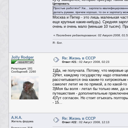
Цитировать
Простые работяги? Хм... зарплата квалифицированно
делать руками, причем хорошо, то он и зарплату мо
Москва и Питер - это лишь маленькая част
еще крупные какие-нибудь). Средняя зарпл
очень и очень мало (меньше 10 тысяч). Пр
«
Последнее редактирование: 02 Август 2008, 01:5
Я - Бог.
Jolly Rodger
Re: Жизнь в СССР
Ответ #21 :
02 Август 2008, 02:23
Репутация: 181
1)Да, не получала. Потому, что мировые ц
Сообщений: 2260
2)Нет, каждому государству надо отвалив
рассчитывается она каким-то хитрожопым 
самолет летит не по прямой, а по какой-то
3)Моя бы воля - летал бы только ими, да 
путешествия - дополнительные приключени
4)Тут согласен. Но стоит отъехать полтор
- 15...
А.Н.А.
Re: Жизнь в СССР
Житель форума
Ответ #22 :
02 Август 2008, 12:13
Репутация: 316