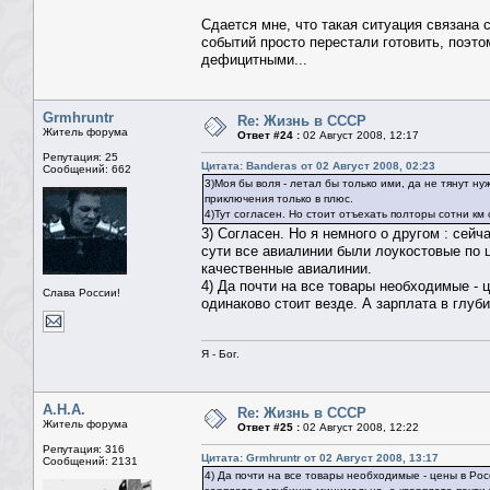
Сдается мне, что такая ситуация связана 
событий просто перестали готовить, поэт
дефицитными...
Grmhruntr
Re: Жизнь в СССР
Житель форума
Ответ #24 :
02 Август 2008, 12:17
Репутация: 25
Цитата: Banderas от 02 Август 2008, 02:23
Сообщений: 662
3)Моя бы воля - летал бы только ими, да не тянут н
приключения только в плюс.
4)Тут согласен. Но стоит отъехать полторы сотни км 
3) Согласен. Но я немного о другом : сейч
сути все авиалинии были лоукостовые по ц
качественные авиалинии.
4) Да почти на все товары необходимые - 
Слава России!
одинаково стоит везде. А зарплата в глуби
Я - Бог.
А.Н.А.
Re: Жизнь в СССР
Житель форума
Ответ #25 :
02 Август 2008, 12:22
Репутация: 316
Цитата: Grmhruntr от 02 Август 2008, 13:17
Сообщений: 2131
4) Да почти на все товары необходимые - цены в Рос