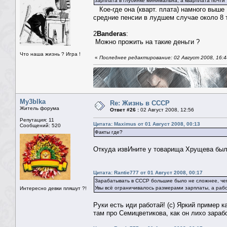
зарплата в глубинке минимальна, а кварплата почти т
Кое-где она (кварт. плата) намного выше !
средние пенсии в лудшем случае около 8 т
2
Banderas
:
Можно прожить на такие деньги ?
Что наша жизнь ? Игра !
«
Последнее редактирование: 02 Август 2008, 16:4
My3blka
Re: Жизнь в СССР
Житель форума
Ответ #26 :
02 Август 2008, 12:56
Репутация: 11
Цитата: Maximus от 01 Август 2008, 00:13
Сообщений: 520
Факты где?
Откуда извИните у товарища Хрущева был 
Цитата: Rantie777 от 01 Август 2008, 00:17
Зарабатывать в СССР большие было не сложнее, че
Увы всё ограничивалось размерами зарплаты, а рабо
Интересно девки пляшут ?!
Руки есть иди работай! (с) Яркий пример 
там про Семицветикова, как он лихо зараб