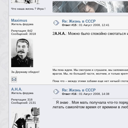
Что наша жизнь ? Игра !
Maximus
Re: Жизнь в СССР
Житель форума
Ответ #15 :
01 Август 2008, 12:41
Репутация: 842
2
А.Н.А.
: Можно было спокойно смотаться и
Сообщений: 3018
Мы пока ждем. Мы смотрим и слушаем, мы запоминае
За Державу обидно!
врагов. Мы, по большей части, молчим, и только креп
Пока что – между этими зубами еще нет ничьей глотки.
А.Н.А.
Re: Жизнь в СССР
Житель форума
Ответ #16 :
01 Август 2008, 14:38
Репутация: 316
Я знаю . Моя мать получала что-то поряд
Сообщений: 2131
летать самолётом время от времени в люб