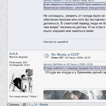
Цитата: Rantie777 от 01 Август 2008, 00:17
А вот умереть от бедности в СССР было намного сл
Практически невозможно, собственно этим достоинс
Не соглашусь, умереть от голода было не
обеспечен жильем или хотя бы поставлен в
делаеться, В советский период люди не бо
чем вчера" песенка из детсва. И на этом 
юыло хорошее мне кажеться вемя
Никогда не сдавайся!
А.Н.А.
Re: Жизнь в СССР
Житель форума
Ответ #27 :
02 Август 2008, 16:47
Репутация: 316
Цитата: My3blka от 02 Август 2008, 13:56
Сообщений: 2131
Откуда извИните у товарища Хрущева был Ролс Рой
Оттуда же откуда и у Брежнева целый га
Что наша жизнь ? Игра !
Страниц:
1
[
2
]
3
4
...
58
Вверх