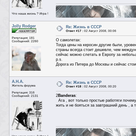
Что наша жизнь ? Игра !
Jolly Rodger
Re: Жизнь в СССР
Ответ #17 :
02 Август 2008, 00:06
Репутация: 181
О самолетах:
Сообщений: 2260
Тогда цены на керосин другие были, урове
страны всегда стоит дешевле, чем междун
сейчас можно слетать в Европу за небольш
p.s.
Дорога из Питера до Москвы и сейчас стои
А.Н.А.
Re: Жизнь в СССР
Житель форума
Ответ #18 :
02 Август 2008, 00:20
Репутация: 316
2
Banderas
:
Сообщений: 2131
Ага , вот только простые работяги почему
жить и не бояться за завтрашний день , а 