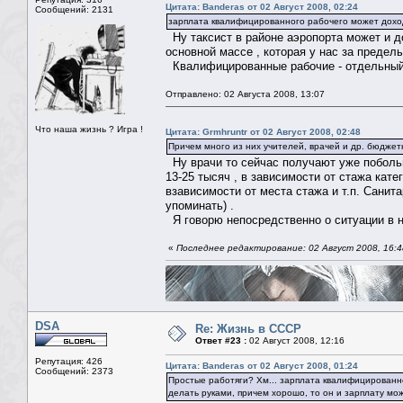
Цитата: Banderas от 02 Август 2008, 02:24
Сообщений: 2131
зарплата квалифицированного рабочего может дохо
Ну таксист в районе аэропорта может и до 
основной массе , которая у нас за предел
Квалифицированные рабочие - отдельный
Отправлено: 02 Августа 2008, 13:07
Что наша жизнь ? Игра !
Цитата: Grmhruntr от 02 Август 2008, 02:48
Причем много из них учителей, врачей и др. бюджет
Ну врачи то сейчас получают уже побольш
13-25 тысяч , в зависимости от стажа кате
взависимости от места стажа и т.п. Санит
упоминать) .
Я говорю непосредственно о ситуации в н
«
Последнее редактирование: 02 Август 2008, 16:4
DSA
Re: Жизнь в СССР
Ответ #23 :
02 Август 2008, 12:16
Репутация: 426
Цитата: Banderas от 02 Август 2008, 01:24
Сообщений: 2373
Простые работяги? Хм... зарплата квалифицированно
делать руками, причем хорошо, то он и зарплату мо