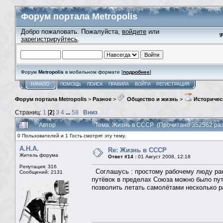
Форум портала Metropolis
Добро пожаловать. Пожалуйста,
войдите
или
зарегистрируйтесь
.
Форум
Metropolis
в мобильном формате [
подробнее
]
НАЧАЛО
ПОМОЩЬ
ПОИСК
ПРАВИЛА
ВОЙТИ
РЕГИСТРАЦИЯ
Форум портала Metropolis
>
Разное
>
Общество и жизнь
>
Историчес
Страниц:
1
[
2
]
3
4
...
58
Вниз
Автор
Тема: Жизнь в СССР (Прочитано 352562 раз
0 Пользователей и 1 Гость смотрят эту тему.
А.Н.А.
Re: Жизнь в СССР
Житель форума
Ответ #14 :
01 Август 2008, 12:18
Репутация: 316
Соглашусь : простому рабочему люду ран
Сообщений: 2131
путёвок в пределах Союза можно было пут
позволить летать самолётами несколько раз