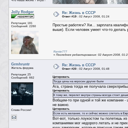
Что наша жизнь ? Игра !
Jolly Rodger
Re: Жизнь в СССР
Ответ #19 :
02 Август 2008, 01:24
Репутация: 181
Простые работяги? Хм... зарплата квалифи
Сообщений: 2260
выше). Если человек умеет что-то делать
Rantie777
«
Последнее редактирование: 02 Август 2008, 01:2
Grmhruntr
Re: Жизнь в СССР
Житель форума
Ответ #20 :
02 Август 2008, 01:48
Репутация: 25
Цитировать
Сообщений: 662
Тогда цены на керосин другие были
Ага, страна тогда не получала сверхприб
Цитировать
К тому же, перелет внутри страны всегда стоит деш
Вобщем-то при одной и той же компании -
не важно.
Цитировать
Слава России!
Если есть желание, то и сейчас можно слетать в Евр
Вот-вот, только лоукостом ты полетишь из
компаниями мог недорого летать и не прих
кучу заморочек, которые присуще таким а