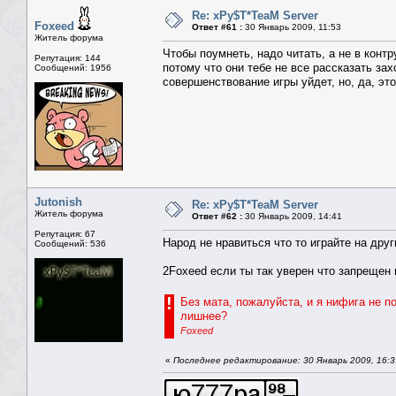
Re: xPy$T*TeaM Server
Foxeed
Ответ #61 :
30 Январь 2009, 11:53
Житель форума
Чтобы поумнеть, надо читать, а не в контру
Репутация: 144
потому что они тебе не все рассказать зах
Сообщений: 1956
совершенствование игры уйдет, но, да, это
Jutonish
Re: xPy$T*TeaM Server
Житель форума
Ответ #62 :
30 Январь 2009, 14:41
Репутация: 67
Народ не нравиться что то играйте на друг
Сообщений: 536
2Foxeed если ты так уверен что запрещен 
!
Без мата, пожалуйста, и я нифига не п
лишнее?
Foxeed
«
Последнее редактирование: 30 Январь 2009, 16:3