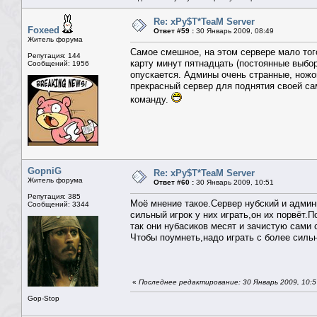
Re: xPy$T*TeaM Server
Foxeed
Ответ #59 :
30 Январь 2009, 08:49
Житель форума
Самое смешное, на этом сервере мало тог
Репутация: 144
карту минут пятнадцать (постоянные выбор
Сообщений: 1956
опускается. Админы очень странные, ножом
прекрасный сервер для поднятия своей сам
команду.
GopniG
Re: xPy$T*TeaM Server
Житель форума
Ответ #60 :
30 Январь 2009, 10:51
Репутация: 385
Моё мнение такое.Сервер нубский и админ
Сообщений: 3344
сильный игрок у них играть,он их порвёт.
так они нубасиков месят и зачистую сами с
Чтобы поумнеть,надо играть с более силь
«
Последнее редактирование: 30 Январь 2009, 10:
Gop-Stop