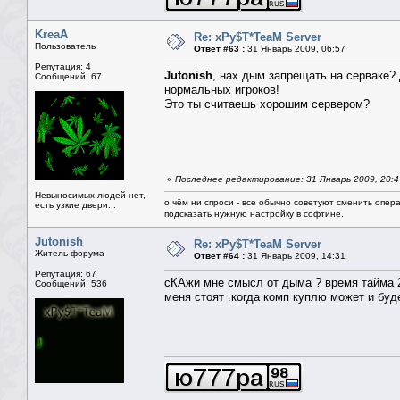
KreaA
Re: xPy$T*TeaM Server
Пользователь
Ответ #63 :
31 Январь 2009, 06:57
Репутация: 4
Jutonish
, нах дым запрещать на серваке? 
Сообщений: 67
нормальных игроков!
Это ты считаешь хорошим сервером?
«
Последнее редактирование: 31 Январь 2009, 20:4
Невыносимых людей нет,
о чём ни спроси - все обычно советуют сменить опера
есть узкие двери...
подсказать нужную настройку в софтине.
Jutonish
Re: xPy$T*TeaM Server
Житель форума
Ответ #64 :
31 Январь 2009, 14:31
Репутация: 67
сКАжи мне смысл от дыма ? время тайма 2.
Сообщений: 536
меня стоят .когда комп куплю может и буде