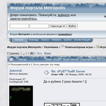
Форум портала Metropolis
Добро пожаловать. Пожалуйста,
войдите
или
зарегистрируйтесь
.
Форум
Metropolis
в мобильном формате [
подробнее
]
НАЧАЛО
ПОМОЩЬ
ПОИСК
ПРАВИЛА
ВОЙТИ
РЕГИСТРАЦИЯ
Форум портала Metropolis
>
Увлечения
>
Компьютерные игры
>
Игро
Страниц:
1
...
3
4
[
5
]
6
Все
Вниз
Автор
Тема: xPy$T*TeaM Server (Прочитано 33710 
0 Пользователей и 1 Гость смотрят эту тему.
Jutonish
Re: xPy$T*TeaM Server
Житель форума
Ответ #56 :
30 Январь 2009, 06:52
Репутация: 67
Да и рубина 2 раза банили ! ))
Сообщений: 536