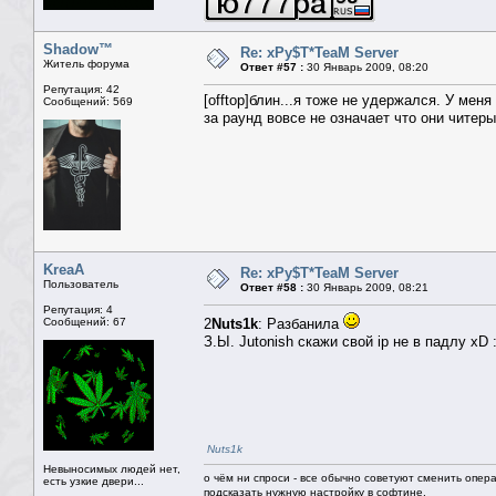
Shadow™
Re: xPy$T*TeaM Server
Житель форума
Ответ #57 :
30 Январь 2009, 08:20
Репутация: 42
[offtop]блин...я тоже не удержался. У ме
Сообщений: 569
за раунд вовсе не означает что они читеры
KreaA
Re: xPy$T*TeaM Server
Пользователь
Ответ #58 :
30 Январь 2009, 08:21
Репутация: 4
Сообщений: 67
2
Nuts1k
: Разбанилa
З.Ы. Jutonish скажи свой ip не в падлу xD :
Nuts1k
Невыносимых людей нет,
о чём ни спроси - все обычно советуют сменить опера
есть узкие двери...
подсказать нужную настройку в софтине.