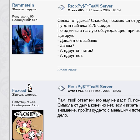
Rammstein
Re: xPy$T*TeaM Server
Житель форума
Ответ #65 :
31 Январь 2009, 18:14
Репутация: 60
Сообщений: 615
Смысл от дыма? Спасибо, посмеялся от д
Ну для паблика 2.75 сойдет.
Но админы в наглую обсуждающие, при вкл
Цитирую
- Давай я его забаню
- Зачем?
- А вдруг он читак!
- А вдруг нет.
Steam Profile
Re: xPy$T*TeaM Server
Foxeed
Ответ #66 :
31 Январь 2009, 18:24
Житель форума
Рам, твой ответ ничего ему не даст. Я, по
Репутация: 144
Смысла от дыма конечно нет, если играть н
Сообщений: 1956
внимание, пройти куда-то с меньшими поте
дело.