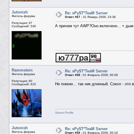
Jutonish
Re: xPy$T*TeaM Server
Житель форума
Ответ #67 :
31 Январь 2009, 23:38
Репутация: 67
А причем тут AWP?Оно включено... + дым у
Сообщений: 536
Rammstein
Re: xPy$T*TeaM Server
Житель форума
Ответ #68 :
01 Февраль 2009, 00:08
Репутация: 60
Не помню... так ник длинный. Сокол - это в
Сообщений: 615
Steam Profile
Jutonish
Re: xPy$T*TeaM Server
Житель форума
Ответ #69 :
01 Февраль 2009, 00:16