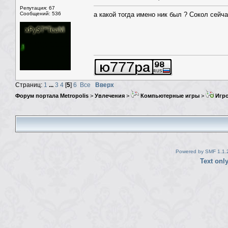
Репутация: 67
Сообщений: 536
а какой тогда имено ник был ? Сокол сейч
Страниц:
1
...
3
4
[
5
]
6
Все
Вверх
Форум портала Metropolis
>
Увлечения
>
Компьютерные игры
>
Игро
Powered by SMF 1.1.
Text onl