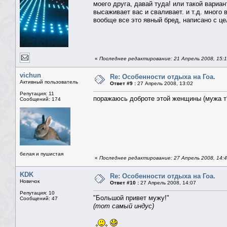
моего друга, давай туда! или такой вариан
высаживает вас и сваливает. и т.д. много 
вообще все это явный бред, написано с це
«
Последнее редактирование: 21 Апрель 2008, 15:1
vichun
Re: Особенности отдыха на Гоа.
Активный пользователь
Ответ #9 :
27 Апрель 2008, 13:02
Репутация: 11
поражаюсь доброте этой женщины (мужа т**
Сообщений: 174
белая и пушистая
«
Последнее редактирование: 27 Апрель 2008, 14:4
KDK
Re: Особенности отдыха на Гоа.
Новичок
Ответ #10 :
27 Апрель 2008, 14:07
Репутация: 10
"Большой привет мужу!"
Сообщений: 47
(тот самый индус)