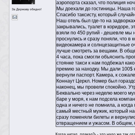
аэропорта сказал, что полиция но
Мы доехали до гостиницы. Наша го
За Державу обидно!
Спасибо таксисту, который случайн
Наш отель был где-то на задворка
закрывались, туалет в коридоре, э
взяли по 450 рупий - дешевле мы 
проснулись и сразу поняли, что в 
видеокамера и солнцезащитные очк
лучше смотреть за вещами. В общ
4 часа, пока смогли объяснить про
стоянке такси к нам подбежал како
премию за находку. Мы дали 100$ 
вернули паспорт. Камера, к сожал
Коннаут Церкл. Номер был гораздо
наконец, мы провели спокойно. Ут
Беквально через неделю моего муж
баре у моря, к нам подсела компа
одна и ничего не помнила, а когда 
самый местный мужик, который нас 
сразу поменяли билеты и вернулис
отвращением и ужасом. В общем, 
Когда читал, плакалЪ - это надо же так о