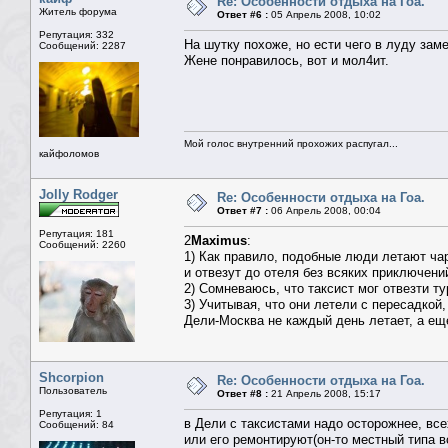
Re: Особенности отдыха на Гоа.
Житель форума
Ответ #6 :
05 Апрель 2008, 10:02
Репутация: 332
На шутку похоже, но ести чего в луду зам
Сообщений: 2287
Жене понравилось, вот и мол4ит.
Мой голос внутренний прохожих распугал...
кайфоломов
Jolly Rodger
Re: Особенности отдыха на Гоа.
Ответ #7 :
06 Апрель 2008, 00:04
Репутация: 181
2
Maximus
:
Сообщений: 2260
1) Как правило, подобные люди летают чар
и отвезут до отеля без всяких приключени
2) Сомневаюсь, что таксист мог отвезти ту
3) Учитывая, что они летели с пересадкой
Дели-Москва не каждый день летает, а еще
Shcorpion
Re: Особенности отдыха на Гоа.
Пользователь
Ответ #8 :
21 Апрель 2008, 15:17
Репутация: 1
в Дели с таксистами надо осторожнее, все
Сообщений: 84
или его ремонтируют(он-то местный типа в