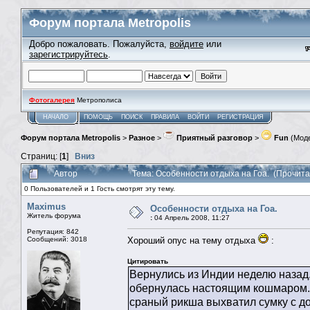
Форум портала Metropolis
Добро пожаловать. Пожалуйста,
войдите
или
зарегистрируйтесь
.
Фотогалерея
Метрополиса
НАЧАЛО
ПОМОЩЬ
ПОИСК
ПРАВИЛА
ВОЙТИ
РЕГИСТРАЦИЯ
Форум портала Metropolis
>
Разное
>
Приятный разговор
>
Fun
(Мод
Страниц: [
1
]
Вниз
Автор
Тема: Особенности отдыха на Гоа. (Прочита
0 Пользователей и 1 Гость смотрят эту тему.
Maximus
Особенности отдыха на Гоа.
Житель форума
:
04 Апрель 2008, 11:27
Репутация: 842
Сообщений: 3018
Хороший опус на тему отдыха
:
Цитировать
Вернулись из Индии неделю назад, 
обернулась настоящим кошмаром. Н
сраный рикша выхватил сумку с д