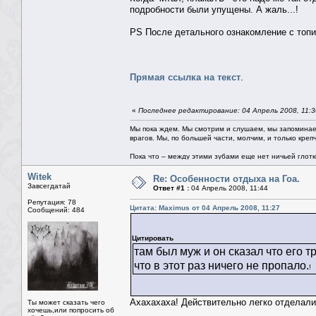
подробности были упущены. А жаль...!
PS После детального ознакомление с топи
Прямая ссылка на текст
.
«
Последнее редактирование: 04 Апрель 2008, 11:3
Мы пока ждем. Мы смотрим и слушаем, мы запоминае
врагов. Мы, по большей части, молчим, и только креп
Пока что – между этими зубами еще нет ничьей глотки.
Witek
Re: Особенности отдыха на Гоа.
Завсегдатай
Ответ #1 :
04 Апрель 2008, 11:44
Репутация: 78
Цитата: Maximus от 04 Апрель 2008, 11:27
Сообщений: 484
Цитировать
там был муж и он сказал что его 
что в этот раз ничего не пропало.
!
Ахахахаха! Действительно легко отделали
Ты может сказать чего
хочешь,или попросить об