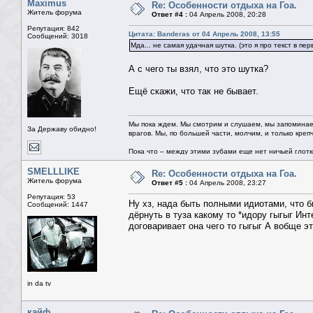
Maximus
Re: Особенности отдыха на Гоа.
Житель форума
Ответ #4 :
04 Апрель 2008, 20:28
Репутация: 842
Цитата: Banderas от 04 Апрель 2008, 13:55
Сообщений: 3018
Мда... не самая удачная шутка. (это я про текст в пер
А с чего ты взял, что это шутка?
Ещё скажи, что так не бывает.
Мы пока ждем. Мы смотрим и слушаем, мы запоминае
За Державу обидно!
врагов. Мы, по большей части, молчим, и только креп
Пока что – между этими зубами еще нет ничьей глотки.
SMELLLIKE
Re: Особенности отдыха на Гоа.
Житель форума
Ответ #5 :
04 Апрель 2008, 23:27
Репутация: 53
Ну хз, нада быть полными идиотами, что б
Сообщений: 1447
дёрнуть в туза какому то *идору гыгыг Инт
договаривает она чего то гыгыг А вобще э
in da tv
кайф