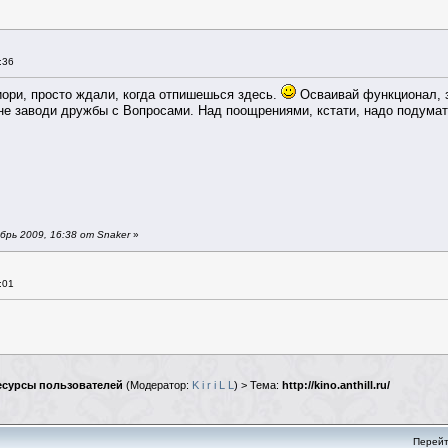
:36
иори, просто ждали, когда отпишешься здесь.
Осваивай функционал, з
 не заводи дружбы с Вопросами. Над поощрениями, кстати, надо подумат
рь 2009, 16:38 от Snaker
»
:01
сурсы пользователей
(Модератор:
K i r i L L
) > Тема:
http://kino.anthill.ru/
Перейт