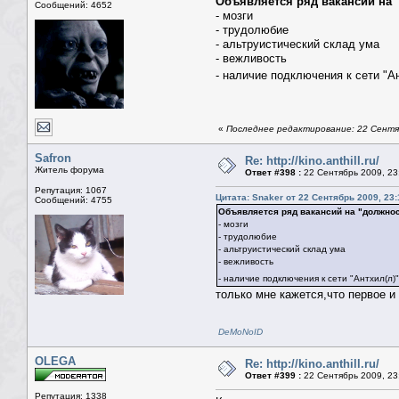
Объявляется ряд вакансий на "
Сообщений: 4652
- мозги
- трудолюбие
- альтруистический склад ума
- вежливость
- наличие подключения к сети "А
«
Последнее редактирование: 22 Сентяб
Safron
Re: http://kino.anthill.ru/
Житель форума
Ответ #398 :
22 Сентябрь 2009, 23
Репутация: 1067
Цитата: Snaker от 22 Сентябрь 2009, 23:
Сообщений: 4755
Объявляется ряд вакансий на "должнос
- мозги
- трудолюбие
- альтруистический склад ума
- вежливость
- наличие подключения к сети "Антхил(л)
только мне кажется,что первое 
DeMoNoID
OLEGA
Re: http://kino.anthill.ru/
Ответ #399 :
22 Сентябрь 2009, 23
Репутация: 1338