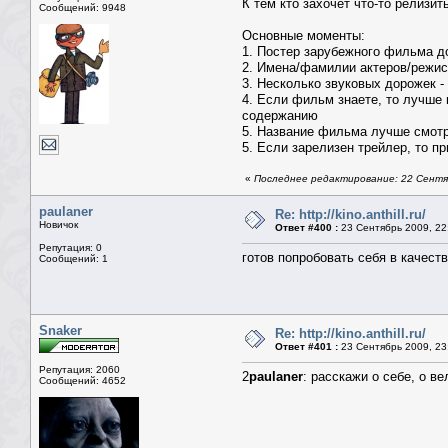
К тем кто захочет что-то релизи
Сообщений: 9948
Основные моменты:
1. Постер зарубежного фильма д
2. Имена/фамилии актеров/режис
3. Несколько звуковых дорожек -
4. Если фильм знаете, то лучше 
содержанию
5. Название фильма лучше смотр
5. Если зарелизен трейлер, то 
«
Последнее редактирование: 22 Сентя
paulaner
Re: http://kino.anthill.ru/
Новичок
Ответ #400 :
23 Сентябрь 2009, 22
Репутация: 0
готов попробовать себя в качест
Сообщений: 1
Snaker
Re: http://kino.anthill.ru/
Ответ #401 :
23 Сентябрь 2009, 23
Репутация: 2060
2
paulaner
: расскажи о себе, о ве
Сообщений: 4652