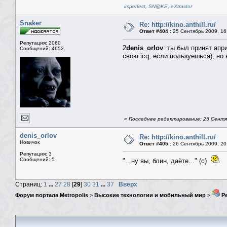
imperfect
,
SN@KE
,
eXtractor
Snaker
Re: http://kino.anthill.ru/
Ответ #404 :
25 Сентябрь 2009, 16
Репутация: 2060
2
denis_orlov
: ты был принят апр
Сообщений: 4652
свою icq, если пользуешься), но
«
Последнее редактирование: 25 Сентяб
denis_orlov
Re: http://kino.anthill.ru/
Новичок
Ответ #405 :
26 Сентябрь 2009, 20
Репутация: 3
Сообщений: 5
"...ну вы, блин, даёте..." (с)
Страниц:
1
...
27
28
[
29
]
30
31
...
37
Вверх
Форум портала Metropolis
>
Высокие технологии и мобильный мир
>
Ре