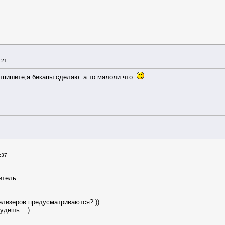
:21
отпишите,я бекапы сделаю..а то малоли что
:37
.
итель.
елизеров предусматриваются? ))
удешь... )