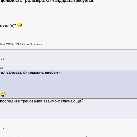
должность" рЭлизера. От кандидата требуется:
нтхил(л)"
рь 2009, 23:17 от Snaker
»
:21
12
ть" рЭлизера. От кандидата требуется:
"
и последнее требования взаимоисключающи?
:27