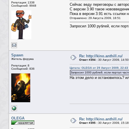
Репутация: 1338
Сейчас веду переговоры с автор
Сообщений: 9948
С версии 3.90 такое нововведени
Пока в версии 3.91 есть ссылки 
Отправлено: 29 Августа 2009, 18:51
Запросил 1000 рублей, если порт
Spawn
Re: http://kino.anthill.ru/
Житель форума
Ответ #394 :
30 Август 2009, 14:50
Репутация: 8
Цитата: OLEGA от 29 Август 2009, 22:43
Сообщений: 836
Запросил 1000 рублей, если портал част
На этом дело и остановилось? и
OLEGA
Re: http://kino.anthill.ru/
Ответ #395 :
30 Август 2009, 15:18