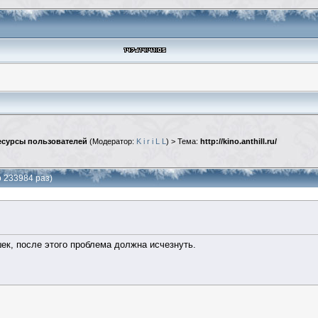
сурсы пользователей
(Модератор:
K i r i L L
) > Тема:
http://kino.anthill.ru/
но 233984 раз)
ек, после этого проблема должна исчезнуть.