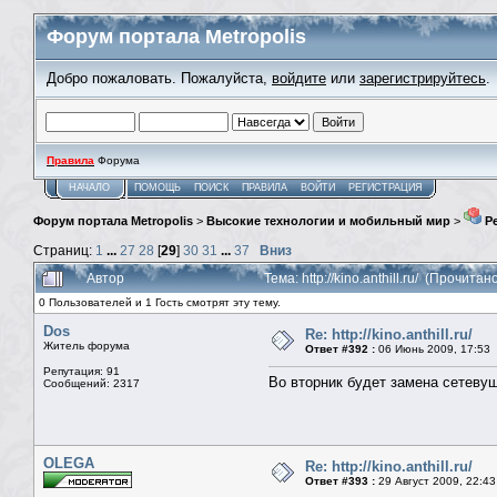
Форум портала Metropolis
Добро пожаловать. Пожалуйста,
войдите
или
зарегистрируйтесь
.
Правила
Форума
НАЧАЛО
ПОМОЩЬ
ПОИСК
ПРАВИЛА
ВОЙТИ
РЕГИСТРАЦИЯ
Форум портала Metropolis
>
Высокие технологии и мобильный мир
>
Ре
Страниц:
1
...
27
28
[
29
]
30
31
...
37
Вниз
Автор
Тема: http://kino.anthill.ru/ (Прочита
0 Пользователей и 1 Гость смотрят эту тему.
Dos
Re: http://kino.anthill.ru/
Житель форума
Ответ #392 :
06 Июнь 2009, 17:53
Репутация: 91
Во вторник будет замена сетевуш
Сообщений: 2317
OLEGA
Re: http://kino.anthill.ru/
Ответ #393 :
29 Август 2009, 22:43