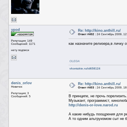
ypod
Re: http://kino.anthill.ru/
Ответ #402 :
24 Сентябрь 2009, 12
Репутация: 149
как назначите релизера,в личку 
Сообщений: 1171
нету подписи
OLEGA
vkontakte.ru/id658124
denis_orlov
Re: http://kino.anthill.ru/
Новичок
Ответ #403 :
24 Сентябрь 2009, 18
Репутация: 3
В принципе, не прочь порелизить
Сообщений: 5
Музыкант, программист, кинолюб
http://denis-or-love.narod.ru
А какие нибудь поощрения для р
А то одним альтруизмом сыт не б