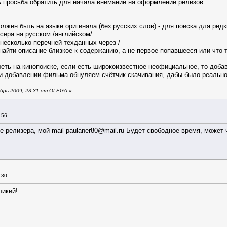
ть просьба обратить для начала внимание на оформление релизов.
олжен быть на языке оригинала (без русских слов) - для поиска для ре
сера на русском /английском/
 несколько перечней техданных через /
найти описание близкое к содержанию, а не первое попавшееся или что-
еть на кинопоиске, если есть широкоизвестное неофициальное, то добав
при добавлении фильма обнуляем счётчик скачивания, дабы было реальн
брь 2009, 23:31 от OLEGA
»
:56
ве релизера, мой mail paulaner80@mail.ru Будет свободное время, может 
:30
ликий!