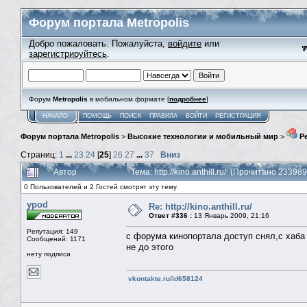
Форум портала Metropolis
Добро пожаловать. Пожалуйста,
войдите
или
зарегистрируйтесь
.
Форум
Metropolis
в мобильном формате [
подробнее
]
НАЧАЛО
ПОМОЩЬ
ПОИСК
ПРАВИЛА
ВОЙТИ
РЕГИСТРАЦИЯ
Форум портала Metropolis
>
Высокие технологии и мобильный мир
>
Ре
Страниц:
1
...
23
24
[
25
]
26
27
...
37
Вниз
Автор
Тема: http://kino.anthill.ru/ (Прочитано 233989
0 Пользователей и 2 Гостей смотрят эту тему.
ypod
Re: http://kino.anthill.ru/
Ответ #336 :
13 Январь 2009, 21:16
Репутация: 149
с форума кинопортала доступ снял,с хаба 
Сообщений: 1171
не до этого
нету подписи
vkontakte.ru/id658124