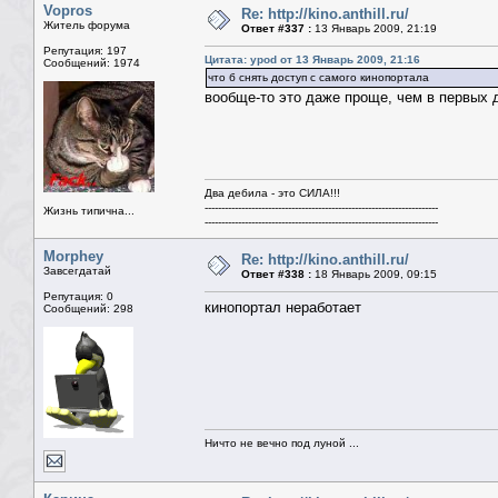
Vopros
Re: http://kino.anthill.ru/
Житель форума
Ответ #337 :
13 Январь 2009, 21:19
Репутация: 197
Цитата: ypod от 13 Январь 2009, 21:16
Сообщений: 1974
что б снять доступ с самого кинопортала
вообще-то это даже проще, чем в первых д
Два дебила - это СИЛА!!!
----------------------------------------------------------------------
Жизнь типична...
----------------------------------------------------------------------
Morphey
Re: http://kino.anthill.ru/
Завсегдатай
Ответ #338 :
18 Январь 2009, 09:15
Репутация: 0
кинопортал неработает
Сообщений: 298
Ничто не вечно под луной ...