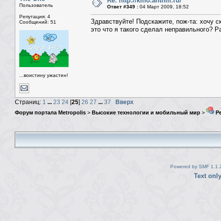
Re: http://kino.anthill.ru/
Пользователь
Ответ #349 :
04 Март 2009, 18:52
Репутация: 4
Здравствуйте! Подскажите, пож-та: хочу ска
Сообщений: 51
это что я такого сделал неправильного? Р
...воистину ужастен!
Страниц:
1
...
23
24
[
25
]
26
27
...
37
Вверх
Форум портала Metropolis
>
Высокие технологии и мобильный мир
>
Ре
Powered by SMF 1.1.
Text onl