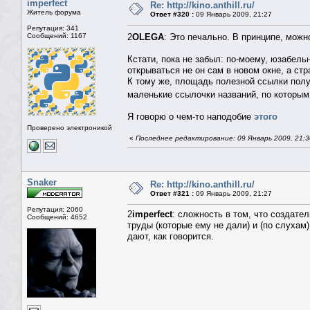
imperfect
Re: http://kino.anthill.ru/
Житель форума
Ответ #320 :
09 Январь 2009, 21:27
Репутация: 341
Сообщений: 1167
2
OLEGA
: Это печально. В принципе, можн
Кстати, пока не забыл: по-моему, юзабель
открываться не он сам в новом окне, а ст
К тому же, площадь полезной ссылки пол
маленькие ссылочки названий, по которым 
Я говорю о чем-то наподобие
этого
Проверено электроникой
«
Последнее редактирование: 09 Январь 2009, 21:30
Snaker
Re: http://kino.anthill.ru/
Ответ #321 :
09 Январь 2009, 21:27
Репутация: 2060
2
imperfect
: сложность в том, что создате
Сообщений: 4652
труды (которые ему не дали) и (по слухам
дают, как говорится.