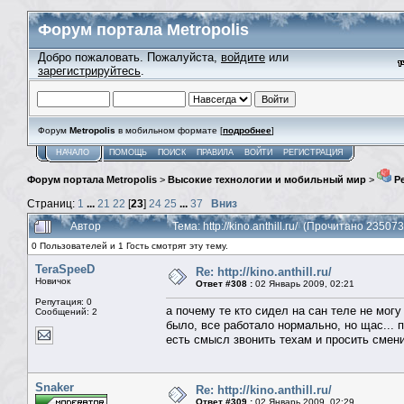
Форум портала Metropolis
Добро пожаловать. Пожалуйста,
войдите
или
зарегистрируйтесь
.
Форум
Metropolis
в мобильном формате [
подробнее
]
НАЧАЛО
ПОМОЩЬ
ПОИСК
ПРАВИЛА
ВОЙТИ
РЕГИСТРАЦИЯ
Форум портала Metropolis
>
Высокие технологии и мобильный мир
>
Ре
Страниц:
1
...
21
22
[
23
]
24
25
...
37
Вниз
Автор
Тема: http://kino.anthill.ru/ (Прочитано 235073
0 Пользователей и 1 Гость смотрят эту тему.
TeraSpeeD
Re: http://kino.anthill.ru/
Новичок
Ответ #308 :
02 Январь 2009, 02:21
Репутация: 0
а почему те кто сидел на сан теле не могу 
Сообщений: 2
было, все работало нормально, но щас... п
есть смысл звонить техам и просить смени
Snaker
Re: http://kino.anthill.ru/
Ответ #309 :
02 Январь 2009, 02:29