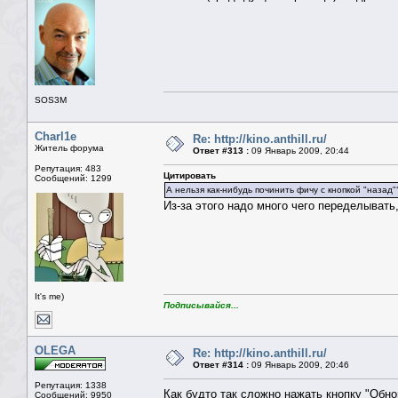
SOS3M
Charl1e
Re: http://kino.anthill.ru/
Житель форума
Ответ #313 :
09 Январь 2009, 20:44
Репутация: 483
Цитировать
Сообщений: 1299
А нельзя как-нибудь починить фичу с кнопкой "назад"
Из-за этого надо много чего переделывать,
It's me)
Подписывайся...
OLEGA
Re: http://kino.anthill.ru/
Ответ #314 :
09 Январь 2009, 20:46
Репутация: 1338
Как будто так сложно нажать кнопку "Обн
Сообщений: 9950