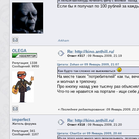
А нельзя как-нибудь починить фичу с кнопкой "назад"
Если бы я получал по 100 рублей за кажды
Arkham
OLEGA
Re: http://kino.anthill.ru/
Ответ #317 :
09 Январь 2009, 21:19
Репутация: 1338
Цитата: Zohan от 09 Январь 2009, 21:07
Сообщений: 9950
Как будто так сложно не выеживаться
На месте таких "потребителей" как ты, ве
и молчал в тряпочку.
Про кнопку назад уже тысячу раз объясня
Что-то не нравится на портале - ищи себе 
«
Последнее редактирование: 09 Январь 2009, 21:
imperfect
Re: http://kino.anthill.ru/
Житель форума
Ответ #318 :
09 Январь 2009, 21:20
Репутация: 341
Цитата: Charl1e от 09 Январь 2009, 20:44
Сообщений: 1167
Из-за этого надо много чего переделывать, поэтому л