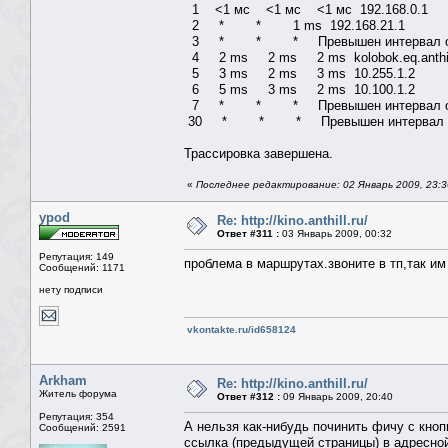
1 <1 мс <1 мс <1 мс 192.168.0.1
2 * * 1 ms 192.168.21.1
3 * * * Превышен интервал ожид
4 2 ms 2 ms 2 ms kolobok.eq.anthill.r
5 3 ms 2 ms 3 ms 10.255.1.2
6 5 ms 3 ms 2 ms 10.100.1.2
7 * * * Превышен интервал ожид
30 * * * Превышен интервал ожид
Трассировка завершена.
«
Последнее редактирование: 02 Январь 2009, 23:
ypod
Re: http://kino.anthill.ru/
Ответ #311 :
03 Январь 2009, 00:32
Репутация: 149
проблема в маршрутах.звоните в тп,так им
Сообщений: 1171
нету подписи
vkontakte.ru/id658124
Arkham
Re: http://kino.anthill.ru/
Житель форума
Ответ #312 :
09 Январь 2009, 20:40
Репутация: 354
А нельзя как-нибудь починить фичу с кноп
Сообщений: 2591
ссылка (предыдущей страницы) в адресной 