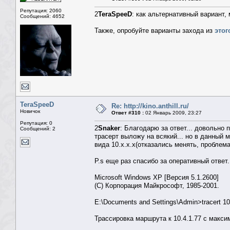
Репутация: 2060
2
TeraSpeeD
: как альтернативный вариант,
Сообщений: 4652
Также, опробуйте варианты захода из
этог
TeraSpeeD
Re: http://kino.anthill.ru/
Новичок
Ответ #310 :
02 Январь 2009, 23:27
Репутация: 0
2
Snaker
: Благодарю за ответ... довольно п
Сообщений: 2
трасерт выложу на всякий... но в данный 
вида 10.x.x.x(отказались менять, проблем
P.s еще раз спасибо за оперативный ответ.
Microsoft Windows XP [Версия 5.1.2600]
(С) Корпорация Майкрософт, 1985-2001.
E:\Documents and Settings\Admin>tracert 10
Трассировка маршрута к 10.4.1.77 с макс