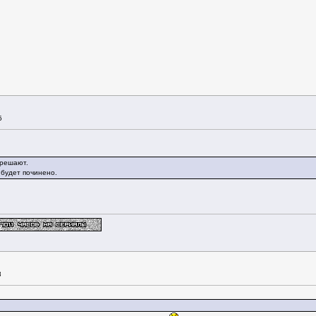
5
 решают.
 будет починено.
8