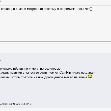
8
 качаеццо с меня медленно) поэтому я не релизю, пока что))
2
 нужным, ибо винчи у меня не резиновые.
качать новинки в качестве отличном от CamRip никто не давал.
олезны, чтобы тратить на них драгоценное место на винче
ь 2008, 20:16 от OLEGA
»