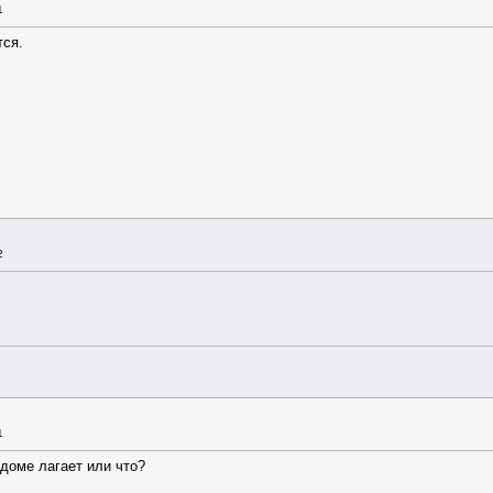
1
тся.
2
1
 доме лагает или что?