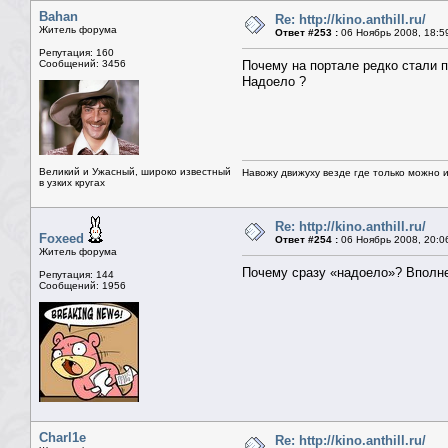
Bahan
Re: http://kino.anthill.ru/
Житель форума
Ответ #253 :
06 Ноябрь 2008, 18:5
Репутация: 160
Сообщений: 3456
Почему на портале редко стали 
Надоело ?
Великий и Ужасный, широко известный
Навожу движуху везде где только можно и 
в узких кругах
Re: http://kino.anthill.ru/
Foxeed
Ответ #254 :
06 Ноябрь 2008, 20:0
Житель форума
Почему сразу «надоело»? Вполне
Репутация: 144
Сообщений: 1956
Charl1e
Re: http://kino.anthill.ru/