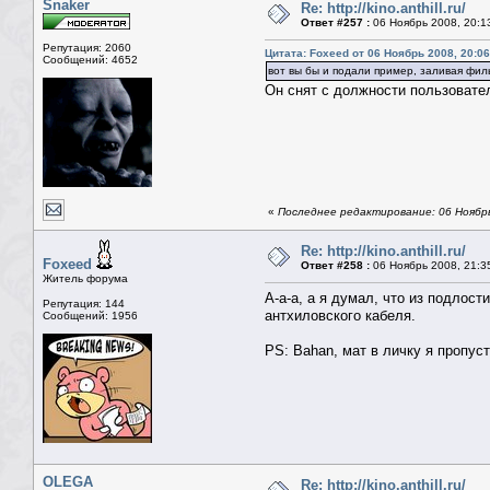
Snaker
Re: http://kino.anthill.ru/
Ответ #257 :
06 Ноябрь 2008, 20:1
Репутация: 2060
Цитата: Foxeed от 06 Ноябрь 2008, 20:06
Сообщений: 4652
вот вы бы и подали пример, заливая фил
Он снят с должности пользовате
«
Последнее редактирование: 06 Ноябрь
Re: http://kino.anthill.ru/
Foxeed
Ответ #258 :
06 Ноябрь 2008, 21:3
Житель форума
А-а-а, а я думал, что из подлост
Репутация: 144
антхиловского кабеля.
Сообщений: 1956
PS: Bahan, мат в личку я пропуст
OLEGA
Re: http://kino.anthill.ru/