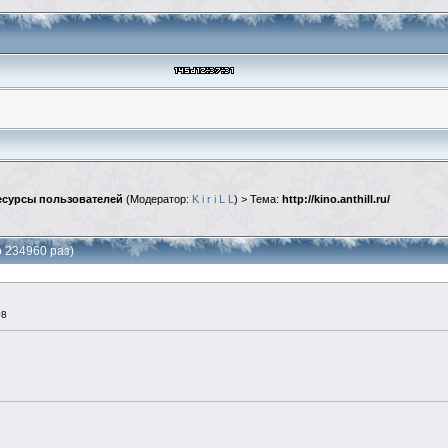
сурсы пользователей
(Модератор:
K i r i L L
) > Тема:
http://kino.anthill.ru/
но 234960 раз)
08