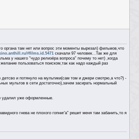
о органа там нет или вопрос эти моменты вырезал) фильмов,что
/kino.anthill.ru/#films.id.5471
скачали 97 человек...Так же для
ильма у нашего "чудо релизёра вопроса" почему то нет) ,когда
 желание пользоваться поиском,так как надо каждый раз
в детсво и потянуло на мультики(сам том и джери смотрю,а что?) -
ьных мультов в сети достаточно),зачем засирать нормальный
ле удалил уже оформленные.
равидного гнева не плохого гопниг'а" решит меня там забанить,то я