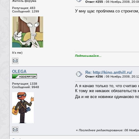
Житель форума
Ответ #255 :
06 Ноябрь 2008, 20:0
Репутация: 483
У мну щас проблема со стронгом,
Сообщений: 1299
It's me)
Подписывайся...
OLEGA
Re: http://kino.anthill.ru/
Ответ #256 :
06 Ноябрь 2008, 20:1
Репутация: 1338
А я качаю только то, что считаю
Сообщений: 9948
К тому же никаких обязательств 
Да и не все новинки одинаково п
«
Последнее редактирование: 06 Ноябр