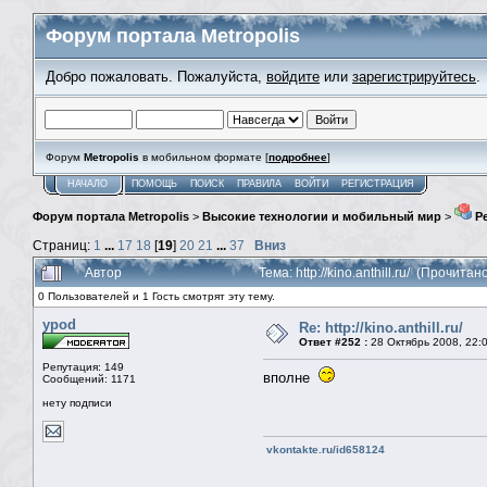
Форум портала Metropolis
Добро пожаловать. Пожалуйста,
войдите
или
зарегистрируйтесь
.
Форум
Metropolis
в мобильном формате [
подробнее
]
НАЧАЛО
ПОМОЩЬ
ПОИСК
ПРАВИЛА
ВОЙТИ
РЕГИСТРАЦИЯ
Форум портала Metropolis
>
Высокие технологии и мобильный мир
>
Ре
Страниц:
1
...
17
18
[
19
]
20
21
...
37
Вниз
Автор
Тема: http://kino.anthill.ru/ (Прочита
0 Пользователей и 1 Гость смотрят эту тему.
ypod
Re: http://kino.anthill.ru/
Ответ #252 :
28 Октябрь 2008, 22:
Репутация: 149
вполне
Сообщений: 1171
нету подписи
vkontakte.ru/id658124