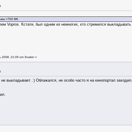
3
ьмы >700 Мб.
лем Vopros. Кстати, был одним из немногих, кто стремился выкладыват
 2008, 21:09 от Snaker
»
5
и не выкладывает. :
) Облажался, не особо часто я на кинопортал заходил
ил.