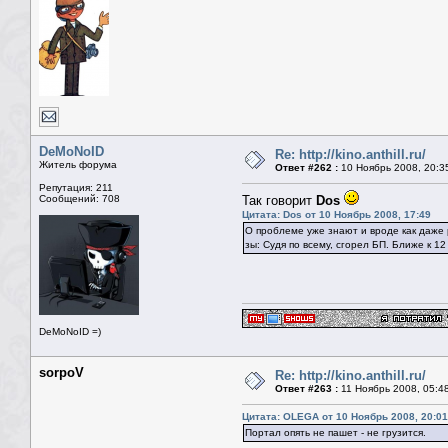
DeMoNoID
Re: http://kino.anthill.ru/
Житель форума
Ответ #262 :
10 Ноябрь 2008, 20:3
Репутация: 211
Сообщений: 708
Так говорит
Dos
Цитата: Dos от 10 Ноябрь 2008, 17:49
О проблеме уже знают и вроде как даже
зы: Судя по всему, сгорел БП. Ближе к 12
DeMoNoID =)
sorpoV
Re: http://kino.anthill.ru/
Ответ #263 :
11 Ноябрь 2008, 05:4
Цитата: OLEGA от 10 Ноябрь 2008, 20:01
Портал опять не пашет - не грузится.