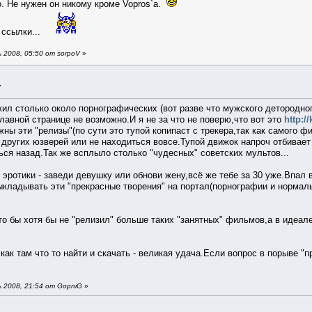
. Не нужен он никому кроме Vopros`a.
 ссылки...
 2008, 05:50 от sorpoV
»
7
ил столько около порнографических (вот разве что мужского детородног
главной странице не возможно.И я не за что не поверю,что вот это
http:/
ны эти "релизы"(по сути это тупой копипаст с трекера,так как самого ф
других юзверей или не находиться вовсе.Тупой движок напроч отбивает
ься назад.Так же всплыло столько "чудесных" советских мультов...
т эротики - заведи девушку или обнови жену,всё же тебе за 30 уже.Впал 
ыкладывать эти "прекрасные творения" на портал(порнографии и нормал
что бы хотя бы не "релизил" больше таких "занятных" фильмов,а в идеа
как там что то найти и скачать - великая удача.Если вопрос в порыве "п
 2008, 21:54 от GopniG
»