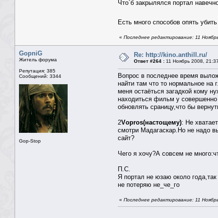
Что`б закрылялся портал навечно
Есть много способов опять убить
«
Последнее редактирование: 11 Ноябрь
GopniG
Re: http://kino.anthill.ru/
Житель форума
Ответ #264 :
11 Ноябрь 2008, 21:3
Репутация: 385
Вопрос в последнее время вылож
Сообщений: 3344
найти там что то нормальное на 
меня остаёться загадкой кому нуж
находиться фильм у совершенно 
обновлять сраницу,что бы вернут
2
Vоpros(настощему)
: Не хватае
смотри Мадагаскар.Но не надо в
сайт?
Gop-Stop
Чего я хочу?А совсем не много:
П.С.
Я портал не юзаю около года,так 
не потеряю не_че_го
«
Последнее редактирование: 11 Ноябрь