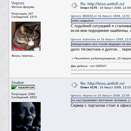
Vopros
Re: http://kino.anthill.ru/
Житель форума
Ответ #175 :
16 Август 2008, 12:59
Репутация: 197
Цитата: [MAKS] от 16 Август 2008, 13:53
Сообщений: 1974
опять накрылся
С подобной ситуацией я сталкива
если мои подозрения ошибочны, н
Цитата: kolancha от 16 Август 2008, 13:
переделывать все ссылки ведущие на кино
дело тягомотное и долгое... пере
Жизнь типична...
«
Последнее редактирование: 16 Август
Два дебила - это СИЛА!!!
--------------------------------------------------------------------
--------------------------------------------------------------------
Snaker
Re: http://kino.anthill.ru/
Ответ #176 :
16 Август 2008, 13:15
Репутация: 2060
Цитата: Vopros от 16 Август 2008, 13:59
Сообщений: 4652
но настораживает молчание человека, у 
Сервер с порталом стоит в офисе