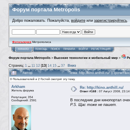
Форум портала Metropolis
Добро пожаловать. Пожалуйста,
войдите
или
зарегистрируйтесь
.
Фотогалерея
Метрополиса
НАЧАЛО
ПОМОЩЬ
ПОИСК
ПРАВИЛА
ВОЙТИ
РЕГИСТРАЦИЯ
Форум портала Metropolis
>
Высокие технологии и мобильный мир
>
Ре
Страниц:
1
...
11
12
[
13
]
14
15
...
37
Вниз
Автор
Тема: http://kino.anthill.ru/ (Прочита
0 Пользователей и 2 Гостей смотрят эту тему.
Arkham
Re: http://kino.anthill.ru/
Житель форума
Ответ #168 :
07 Август 2008, 23:14
Репутация: 354
В последние дни кинопортал оче
Сообщений: 2591
P.S. Щас тоже не пашет.