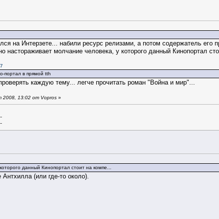
лся на Интерзете... набили ресурс релизами, а потом содержатель его п
о настораживает молчание человека, у которого данный Кинопортал стои
57
-портал в прямой tth
проверять каждую тему... легче прочитать роман "Война и мир"...
 2008, 13:02 от Vopros
»
--
--
которого данный Кинопортал стоит на компе...
 Антхилла (или где-то около).