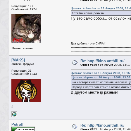
Ответ #179 :
16 Август 2008, 13:54
Репутация: 197
Цитата: kolancha от 16 Август 2008, 14:
Сообщений: 1974
Хотя бы новые релизы
Ну это само собой... от ссылок 
Два дебила - это СИЛА!!!
--------------------------------------------------------------------
Жизнь типична...
--------------------------------------------------------------------
[MAKS]
Re: http://kino.anthill.ru/
Житель форума
Ответ #180 :
16 Август 2008, 14:17
Репутация: 35
Цитата: Snaker от 16 Август 2008, 13:15
Сообщений: 1243
Цитата: Vopros от 16 Август 2008, 13:59
но настораживает молчание человека, у 
Сервер с порталом стоит в офисе Антхилл
В другом месте ip разные!
:)
Petroff
Re: http://kino.anthill.ru/
Ответ #181 :
16 Август 2008, 15:44