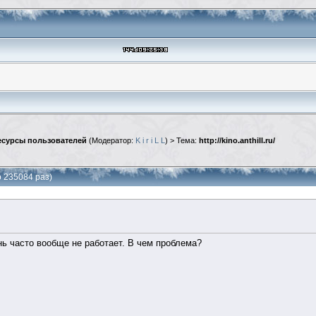
сурсы пользователей
(Модератор:
K i r i L L
) > Тема:
http://kino.anthill.ru/
но 235084 раз)
нь часто вообще не работает. В чем проблема?