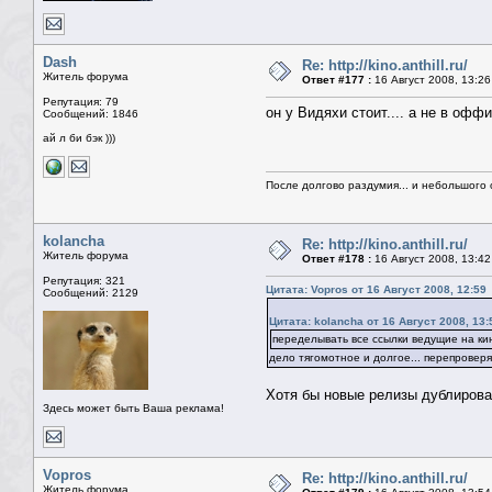
Dash
Re: http://kino.anthill.ru/
Житель форума
Ответ #177 :
16 Август 2008, 13:26
Репутация: 79
он у Видяхи стоит.... а не в оффи
Сообщений: 1846
ай л би бэк )))
После долгово раздумия... и небольшого 
kolancha
Re: http://kino.anthill.ru/
Житель форума
Ответ #178 :
16 Август 2008, 13:42
Репутация: 321
Цитата: Vopros от 16 Август 2008, 12:59
Сообщений: 2129
Цитата: kolancha от 16 Август 2008, 13:
переделывать все ссылки ведущие на кин
дело тягомотное и долгое... перепроверя
Хотя бы новые релизы дублирова
Здесь может быть Ваша реклама!
Vopros
Re: http://kino.anthill.ru/
Житель форума