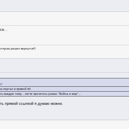
се...
отпуска решил вернутся!!!
57
о-портал в прямой tth
ть каждую тему... легче прочитать роман "Война и мир"...
ть прямой ссылкой я думаю можно.