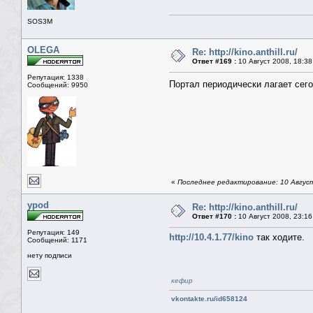
SOS3M
OLEGA
Re: http://kino.anthill.ru/
Ответ #169 :
10 Август 2008, 18:38
Репутация: 1338
Портал периодически лагает сего
Сообщений: 9950
«
Последнее редактирование: 10 Авгус
ypod
Re: http://kino.anthill.ru/
Ответ #170 :
10 Август 2008, 23:16
Репутация: 149
http://10.4.1.77/kino
так ходите.
Сообщений: 1171
нету подписи
кефир
vkontakte.ru/id658124