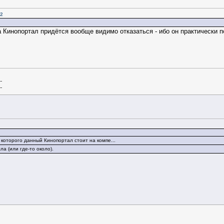
42
на Кинопортал придётся вообще видимо отказаться - ибо он практически п
--
--
которого данный Кинопортал стоит на компе...
а (или где-то около).