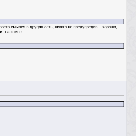
росто смылся в другую сеть, никого не предупредив... хорошо,
т на компе...