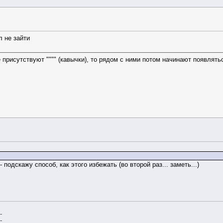
л не зайти
 присутствуют """" (кавычки), то рядом с ними потом начинают появлятьс
 подскажу способ, как этого избежать (во второй раз... заметь...)
--
--