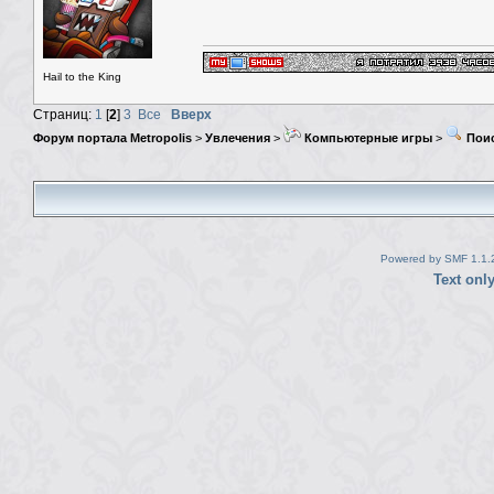
Hail to the King
Страниц:
1
[
2
]
3
Все
Вверх
Форум портала Metropolis
>
Увлечения
>
Компьютерные игры
>
Поис
Powered by SMF 1.1.
Text onl