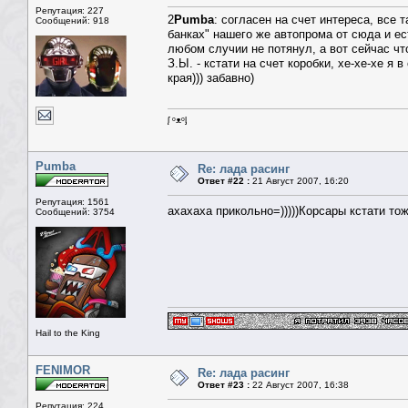
Репутация: 227
2
Pumba
: согласен на счет интереса, все т
Сообщений: 918
банках" нашего же автопрома от сюда и ест
любом случии не потянул, а вот сейчас что
З.Ы. - кстати на счет коробки, хе-хе-хе я
края))) забавно)
ᶘ ᵒᴥᵒᶅ
Pumba
Re: лада расинг
Ответ #22 :
21 Август 2007, 16:20
Репутация: 1561
ахахаха прикольно=)))))Корсары кстати т
Сообщений: 3754
Hail to the King
FENIMOR
Re: лада расинг
Ответ #23 :
22 Август 2007, 16:38
Репутация: 224