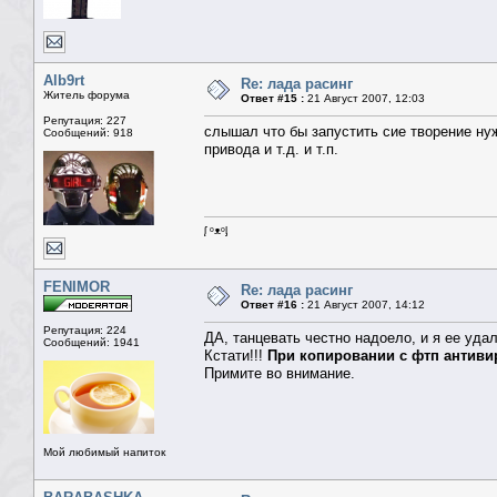
Alb9rt
Re: лада расинг
Житель форума
Ответ #15 :
21 Август 2007, 12:03
Репутация: 227
слышал что бы запустить сие творение нуж
Сообщений: 918
привода и т.д. и т.п.
ᶘ ᵒᴥᵒᶅ
FENIMOR
Re: лада расинг
Ответ #16 :
21 Август 2007, 14:12
Репутация: 224
ДА, танцевать честно надоело, и я ее удал
Сообщений: 1941
Кстати!!!
При копировании с фтп антиви
Примите во внимание.
Мой любимый напиток