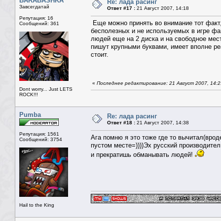
BARABASHKA
Re: лада расинг
Завсегдатай
Ответ #17 :
21 Август 2007, 14:18
Репутация: 16
Еще можно принять во внимание тот факт,
Сообщений: 361
бесполезных и не используемых в игре фа
людей еще на 2 диска и на свободное мест
пишут крупными буквами, имеет вполне ре
стоит.
«
Последнее редактирование: 21 Август 2007, 14
Dont worry... Just LETS
ROCK!!!
Pumba
Re: лада расинг
Ответ #18 :
21 Август 2007, 14:38
Репутация: 1561
Ага помню я это тоже где то вычитал(врод
Сообщений: 3754
пустом месте=))))Эх русский производител
и прекратишь обманывать людей!
Hail to the King