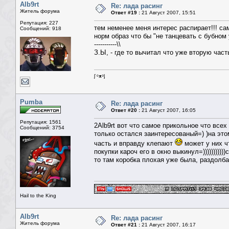
Alb9rt
Re: лада расинг
Житель форума
Ответ #19 :
21 Август 2007, 15:51
Репутация: 227
тем неменее меня интерес распирает!!! сам
Сообщений: 918
норм образ что бы "не танцевать с бубном
-----------\\
З.Ы, - где то вычитал что уже вторую час
ᶘ ᵒᴥᵒᶅ
Pumba
Re: лада расинг
Ответ #20 :
21 Август 2007, 16:05
Репутация: 1561
2Alb9rt вот что самое прикольное что все
Сообщений: 3754
только остался заинтересованый=) )на эт
часть и вправду клепают
может у них чт
покупки кароч его в окно выкинул=)))))))))
то там коробка плохая уже была, раздолба
Hail to the King
Alb9rt
Re: лада расинг
Житель форума
Ответ #21 :
21 Август 2007, 16:17