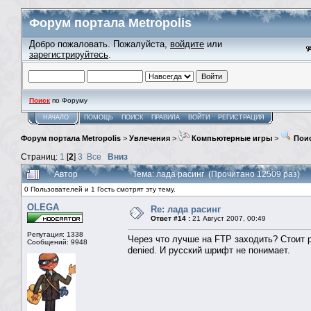
Форум портала Metropolis
Добро пожаловать. Пожалуйста,
войдите
или
зарегистрируйтесь
.
Поиск
по Форуму
НАЧАЛО
ПОМОЩЬ
ПОИСК
ПРАВИЛА
ВОЙТИ
РЕГИСТРАЦИЯ
Форум портала Metropolis
>
Увлечения
>
Компьютерные игры
>
Поис
Страниц:
1
[
2
]
3
Все
Вниз
Автор
Тема: лада расинг (Прочитано 12509 раз)
0 Пользователей и 1 Гость смотрят эту тему.
OLEGA
Re: лада расинг
Ответ #14 :
21 Август 2007, 00:49
Репутация: 1338
Через что лучше на FTP заходить? Стоит plu
Сообщений: 9948
denied. И русский шрифт не понимает.