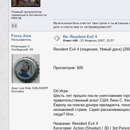
Главный организатор
чемпионата Антхилла по
FIFA 08
Мучительная боль очистит твои грехи и ты встанешь н
долг и очисти мир от несправедливоти!!!
Forza Juve
Re: Resident Evil 4
Пользователь
Ответ #49 :
22 Февраль 2007, 15:57
Репутация: 0
Resident Evil 4 (лицензия, Новый диск) (20
Сообщений: 59
Просмотров: 600
Jose Luis Felix CHILAVERT
Об Игре:
Gonzalez
Шесть лет прошло после уничтожения горо
правительственный агент США Леон С. Кен
Европу на поиски дочери президента, пох
незнакомой стране. Скрип раскачивающих
люди? Или...
Название: Resident Evil 4
Категория: Action (Shooter) / 3D / 3rd Perso