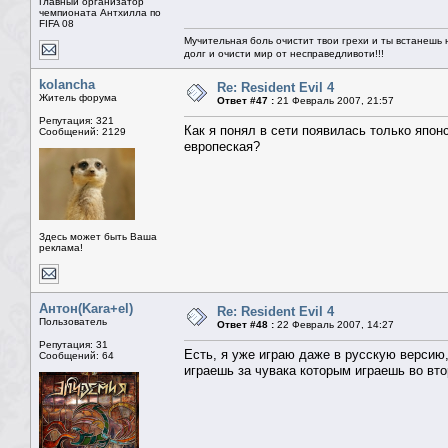
Главный организатор
чемпионата Антхилла по
FIFA 08
Мучительная боль очистит твои грехи и ты встанешь н
долг и очисти мир от несправедливоти!!!
kolancha
Re: Resident Evil 4
Житель форума
Ответ #47 :
21 Февраль 2007, 21:57
Репутация: 321
Как я понял в сети появилась только японс
Сообщений: 2129
европеская?
Здесь может быть Ваша
реклама!
Антон(Kara+el)
Re: Resident Evil 4
Пользователь
Ответ #48 :
22 Февраль 2007, 14:27
Репутация: 31
Есть, я уже играю даже в русскую версию, 
Сообщений: 64
играешь за чувака которым играешь во вто