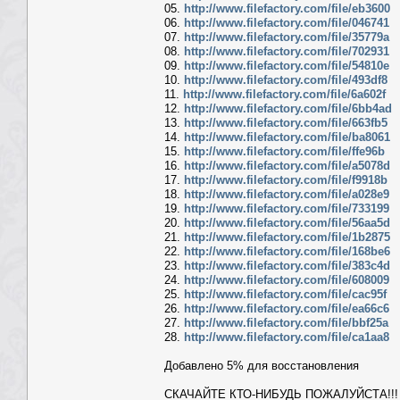
05.
http://www.filefactory.com/file/eb3600
06.
http://www.filefactory.com/file/046741
07.
http://www.filefactory.com/file/35779a
08.
http://www.filefactory.com/file/702931
09.
http://www.filefactory.com/file/54810e
10.
http://www.filefactory.com/file/493df8
11.
http://www.filefactory.com/file/6a602f
12.
http://www.filefactory.com/file/6bb4ad
13.
http://www.filefactory.com/file/663fb5
14.
http://www.filefactory.com/file/ba8061
15.
http://www.filefactory.com/file/ffe96b
16.
http://www.filefactory.com/file/a5078d
17.
http://www.filefactory.com/file/f9918b
18.
http://www.filefactory.com/file/a028e9
19.
http://www.filefactory.com/file/733199
20.
http://www.filefactory.com/file/56aa5d
21.
http://www.filefactory.com/file/1b2875
22.
http://www.filefactory.com/file/168be6
23.
http://www.filefactory.com/file/383c4d
24.
http://www.filefactory.com/file/608009
25.
http://www.filefactory.com/file/cac95f
26.
http://www.filefactory.com/file/ea66c6
27.
http://www.filefactory.com/file/bbf25a
28.
http://www.filefactory.com/file/ca1aa8
Добавлено 5% для восстановления
СКАЧАЙТЕ КТО-НИБУДЬ ПОЖАЛУЙСТА!!!