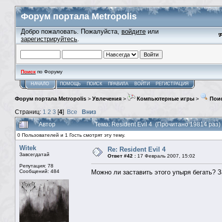
Форум портала Metropolis
Добро пожаловать. Пожалуйста,
войдите
или
зарегистрируйтесь
.
Поиск
по Форуму
НАЧАЛО
ПОМОЩЬ
ПОИСК
ПРАВИЛА
ВОЙТИ
РЕГИСТРАЦИЯ
Форум портала Metropolis
>
Увлечения
>
Компьютерные игры
>
Поис
Страниц:
1
2
3
[
4
]
Все
Вниз
Автор
Тема: Resident Evil 4 (Прочитано 19814 раз)
0 Пользователей и 1 Гость смотрят эту тему.
Witek
Re: Resident Evil 4
Завсегдатай
Ответ #42 :
17 Февраль 2007, 15:02
Репутация: 78
Сообщений: 484
Можно ли заставить этого упыря бегать? 