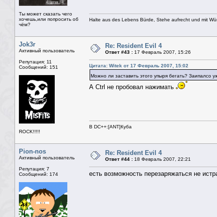
Ты может сказать чего
хочешь,или попросить об
Halte aus des Lebens Bürde, Stehe aufrecht und mit Wü
чём?
Jok3r
Re: Resident Evil 4
Активный пользователь
Ответ #43 :
17 Февраль 2007, 15:26
Репутация: 11
Цитата: Witek от 17 Февраль 2007, 15:02
Сообщений: 151
Можно ли заставить этого упыря бегать? Заипалсо у
А Ctrl не пробовал нажимать
В DC++:[ANT]Куба
ROCK!!!!!
Pion-nos
Re: Resident Evil 4
Активный пользователь
Ответ #44 :
18 Февраль 2007, 22:21
Репутация: 7
есть возможность перезаряжаться не истр
Сообщений: 174