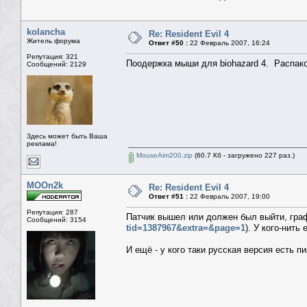
kolancha
Re: Resident Evil 4
Житель форума
Ответ #50 :
22 Февраль 2007, 16:24
Репутация: 321
Поодержка мыши для biohazard 4. Распаков
Сообщений: 2129
Здесь может быть Ваша
реклама!
MouseAim200.zip
(60.7 Кб - загружено 227 раз.)
MOOn2k
Re: Resident Evil 4
Ответ #51 :
22 Февраль 2007, 19:00
Репутация: 287
Патчик вышел или должен был выйти, гра
Сообщений: 3154
tid=1387967&extra=&page=1
). У кого-нить 
И ещё - у кого таки русская версия есть п