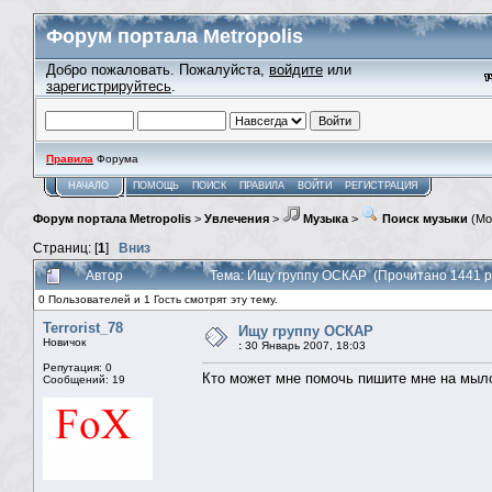
Форум портала Metropolis
Добро пожаловать. Пожалуйста,
войдите
или
зарегистрируйтесь
.
Правила
Форума
НАЧАЛО
ПОМОЩЬ
ПОИСК
ПРАВИЛА
ВОЙТИ
РЕГИСТРАЦИЯ
Форум портала Metropolis
>
Увлечения
>
Музыка
>
Поиск музыки
(Мо
Страниц: [
1
]
Вниз
Автор
Тема: Ищу группу ОСКАР (Прочитано 1441 р
0 Пользователей и 1 Гость смотрят эту тему.
Terrorist_78
Ищу группу ОСКАР
Новичок
:
30 Январь 2007, 18:03
Репутация: 0
Кто может мне помочь пишите мне на мыл
Сообщений: 19