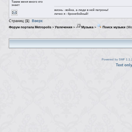
Таким меня много кто
знает
жизнь - война, а люди в ней патроны!
лично я - бронебойный!
Страниц: [
1
]
Вверх
Форум портала Metropolis
>
Увлечения
>
Музыка
>
Поиск музыки
(Мо
Powered by SMF 1.1.
Text onl