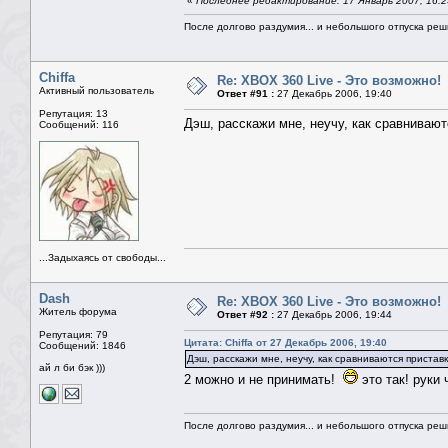
«
Последнее редактирование: 17 Январь 2007, 16:2
После долгово раздумия... и небольшого отпуска реши
Chiffa
Re: XBOX 360 Live - Это возможно!
Активный пользователь
Ответ #91 :
27 Декабрь 2006, 19:40
Репутация: 13
Дэш, расскажи мне, неучу, как сравниваю
Сообщений: 116
...Задыхаясь от свободы...
Dash
Re: XBOX 360 Live - Это возможно!
Житель форума
Ответ #92 :
27 Декабрь 2006, 19:44
Репутация: 79
Цитата: Chiffa от 27 Декабрь 2006, 19:40
Сообщений: 1846
Дэш, расскажи мне, неучу, как сравниваются приста
ай л би бэк )))
2 можно и не принимать!
это так! руки
После долгово раздумия... и небольшого отпуска реши