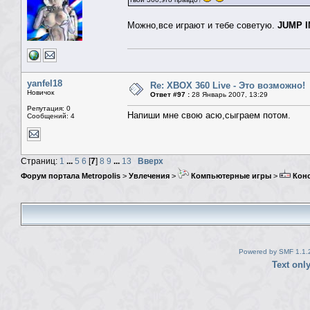
Можно,все играют и тебе советую.
JUMP I
yanfel18
Re: XBOX 360 Live - Это возможно!
Новичок
Ответ #97 :
28 Январь 2007, 13:29
Репутация: 0
Напиши мне свою асю,сыграем потом.
Сообщений: 4
Страниц:
1
...
5
6
[
7
]
8
9
...
13
Вверх
Форум портала Metropolis
>
Увлечения
>
Компьютерные игры
>
Кон
Powered by SMF 1.1.
Text onl