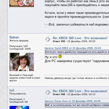
корпус, чтобы он работал как пень3 (это 
покупайте пень166 и приобщайтесь к наше
Кстати, если у меня такая производительн
ящеги в пролёте производительности. (см
- -
Всё, закончил издеваться над ящегами
Bahan
Re: XBOX 360 Live - Это возможно!
Житель форума
Ответ #85 :
23 Декабрь 2006, 00:03
Репутация: 160
Цитата: Saint ARES от 22 Декабрь 2006, 23:43
Сообщений: 3456
Хотя нет, через джойстик, передаётся хоть какой-то 
Ну и что
Для PC наверняка существуют "нарукавники
Великий и Ужасный,
широко известный в узких
Навожу движуху везде где только можно и особенно та
кругах
Ivil
Re: XBOX 360 Live - Это возможно!
Пользователь
Ответ #86 :
23 Декабрь 2006, 00:15
Репутация: 1
Цитата: Forza Juve от 22 Декабрь 2006, 22:08
Сообщений: 68
Ivil
, а ты используешь тот же способ халявного лайв