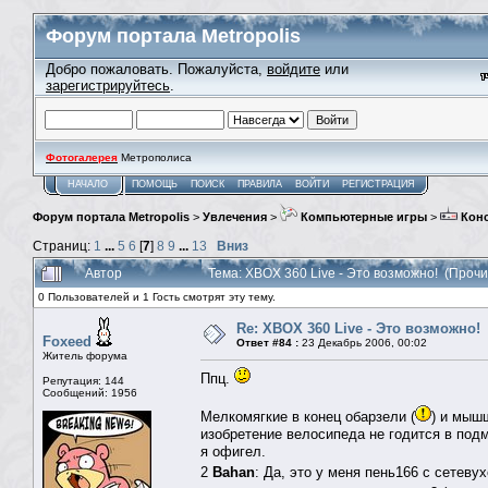
Форум портала Metropolis
Добро пожаловать. Пожалуйста,
войдите
или
зарегистрируйтесь
.
Фотогалерея
Метрополиса
НАЧАЛО
ПОМОЩЬ
ПОИСК
ПРАВИЛА
ВОЙТИ
РЕГИСТРАЦИЯ
Форум портала Metropolis
>
Увлечения
>
Компьютерные игры
>
Кон
Страниц:
1
...
5
6
[
7
]
8
9
...
13
Вниз
Автор
Тема: XBOX 360 Live - Это возможно! (Проч
0 Пользователей и 1 Гость смотрят эту тему.
Re: XBOX 360 Live - Это возможно!
Foxeed
Ответ #84 :
23 Декабрь 2006, 00:02
Житель форума
Ппц.
Репутация: 144
Сообщений: 1956
Мелкомягкие в конец обарзели (
) и мыш
изобретение велосипеда не годится в под
я офигел.
2
Bahan
: Да, это у меня пень166 с сетеву