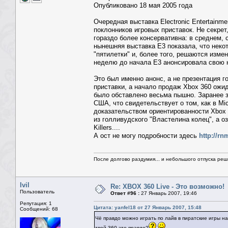
Опубликовано 18 мая 2005 года
Очередная выставка Electronic Entertainm
поклонников игровых приставок. Не секре
гораздо более консервативна: в среднем, 
нынешняя выставка Е3 показала, что неко
"пятилетки" и, более того, решаются измен
неделю до начала Е3 анонсировала свою 
Это был именно анонс, а не презентация 
приставки, а начало продаж Xbox 360 ожид
было обставлено весьма пышно. Заранее 
США, что свидетельствует о том, как в M
доказательством ориентированности Xbox 
из голливудского "Властелина колец", а о
Killers....
А ост не могу подробности здесь
http://r
После долгово раздумия... и небольшого отпуска реши
Ivil
Re: XBOX 360 Live - Это возможно!
Пользователь
Ответ #96 :
27 Январь 2007, 19:46
Репутация: 1
Цитата: yanfel18 от 27 Январь 2007, 15:48
Сообщений: 68
Чё правдо можно играть по лайв в пиратские игры н
твой 360,это правдо?