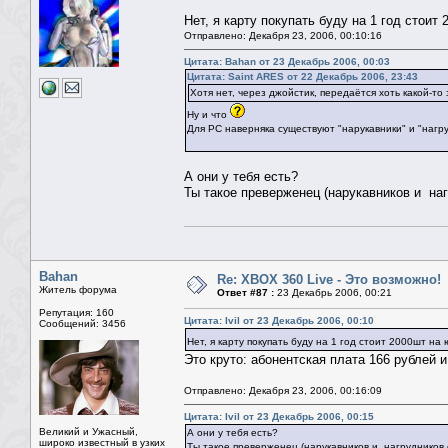
Нет, я карту покупать буду на 1 год стоит
Отправлено: Декабря 23, 2006, 00:10:16
Цитата: Bahan от 23 Декабрь 2006, 00:03
Цитата: Saint ARES от 22 Декабрь 2006, 23:43
Хотя нет, через джойстик, передаётся хоть какой-то
Ну и что
Для PC наверняка существуют "нарукавники" и "нагру
А они у тебя есть?
Ты такое преверженец (нарукавников и наг
Bahan
Re: XBOX 360 Live - Это возможно!
Житель форума
Ответ #87 :
23 Декабрь 2006, 00:21
Репутация: 160
Цитата: Ivil от 23 Декабрь 2006, 00:10
Сообщений: 3456
Нет, я карту покупать буду на 1 год стоит 2000шт н
Это круто: абонентская плата 166 рублей и
Отправлено: Декабря 23, 2006, 00:16:09
Цитата: Ivil от 23 Декабрь 2006, 00:15
Великий и Ужасный,
А они у тебя есть?
широко известный в узких
Ты такое преверженец (нарукавников и нагрудников 