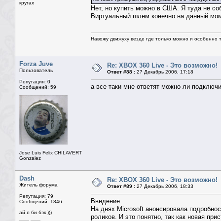
кругах
Нет, но купить можно в США. Я туда не со
Виртуальный шлем конечно на данный моме
Навожу движуху везде где только можно и особенно та
Forza Juve
Re: XBOX 360 Live - Это возможно!
Пользователь
Ответ #88 :
27 Декабрь 2006, 17:18
Репутация: 0
а все таки мне ответят можно ли подключи
Сообщений: 59
Jose Luis Felix CHILAVERT
Gonzalez
Dash
Re: XBOX 360 Live - Это возможно!
Житель форума
Ответ #89 :
27 Декабрь 2006, 18:33
Репутация: 79
Введение
Сообщений: 1846
На днях Microsoft анонсировала подробно
ай л би бэк )))
роликов. И это понятно, так как новая пр