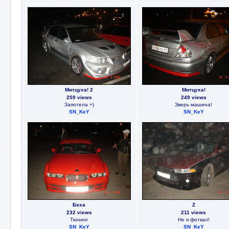
Митцуха! 2
Митцуха!
259 views
249 views
Запотела =)
Зверь машина!
SN_KeY
SN_KeY
Бэха
Z
232 views
211 views
Тюнинг
Не я фоткал!
SN_KeY
SN_KeY