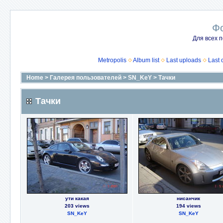
Ф
Для всех п
Metropolis
Album list
Last uploads
Last
Home
>
Галерея пользователей
>
SN_KeY
>
Тачки
Тачки
ути какая
нисанчик
203 views
194 views
SN_KeY
SN_KeY