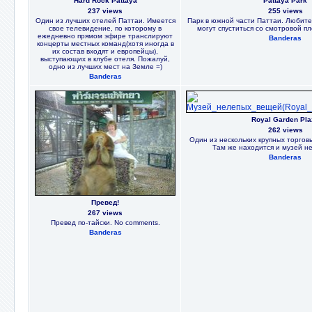
Hard Rock Pattaya
Pattaya Park
237 views
255 views
Один из лучших отелей Паттаи. Имеется
Парк в южной части Паттаи. Любит
свое телевидение, по которому в
могут спуститься со смотровой п
ежедневно прямом эфире транслируют
Banderas
концерты местных команд(хотя иногда в
их состав входят и европейцы),
выступающих в клубе отеля. Пожалуй,
одно из лучших мест на Земле =)
Banderas
Royal Garden Pla
262 views
Один из нескольких крупных торговы
Там же находится и музей н
Banderas
Превед!
267 views
Превед по-тайски. No comments.
Banderas