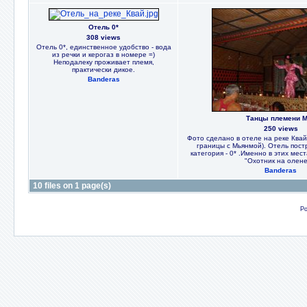
Отель 0*
308 views
Отель 0*, единственное удобство - вода
из речки и керогаз в номере =)
Неподалеку проживает племя,
практически дикое.
Banderas
Танцы племени 
250 views
Фото сделано в отеле на реке Квай
границы с Мьянмой). Отель постр
категория - 0* .Именно в этих ме
"Охотник на олене
Banderas
10 files on 1 page(s)
Po