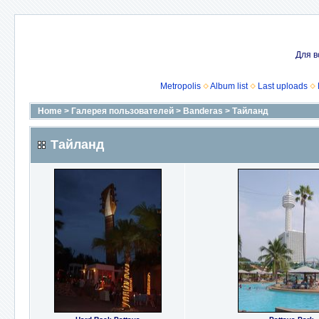
Для в
Metropolis
Album list
Last uploads
Home
>
Галерея пользователей
>
Banderas
>
Тайланд
Тайланд