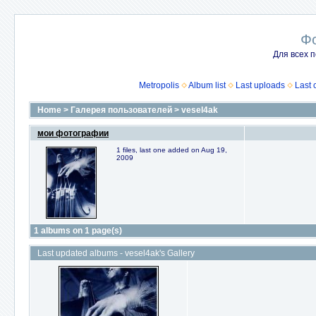
Ф
Для всех п
Metropolis
Album list
Last uploads
Last
Home
>
Галерея пользователей
>
vesel4ak
мои фотографии
1 files, last one added on Aug 19,
2009
1 albums on 1 page(s)
Last updated albums - vesel4ak's Gallery