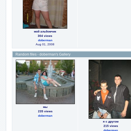
мой альбомчик
304 views
doberman
Aug 01, 2008
Random files - doberman's Gallery
мы
235 views
doberman
я с другом
215 views
doberman