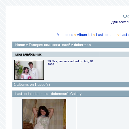
Ф
Для всех п
Metropolis
Album list
Last uploads
Last
Home
>
Галерея пользователей
>
doberman
мой альбомчик
29 files, last one added on Aug 01,
2008
1 albums on 1 page(s)
Last updated albums - doberman's Gallery