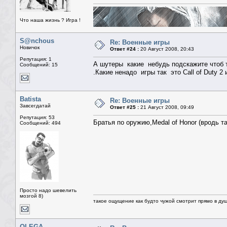
Что наша жизнь ? Игра !
S@nchous
Re: Военные игры
Новичок
Ответ #24 :
20 Август 2008, 20:43
Репутация: 1
А шутеры какие небудь подскажите чтоб 
Сообщений: 15
.Какие ненадо игры так это Call of Duty 2 и
Batista
Re: Военные игры
Завсегдатай
Ответ #25 :
21 Август 2008, 09:49
Репутация: 53
Братья по оружию,Medal of Honor (вродь та
Сообщений: 494
Просто надо шевелить
мозгой 8)
такое ощущение как будто чужой смотрит прямо в душ
OLEGA