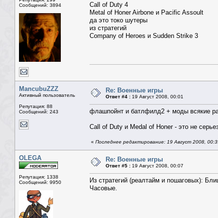
Call of Duty 4
Сообщений: 3894
Metal of Honer Airbone и Pacific Assoult
да это токо шутеры
из стратегий
Company of Heroes и Sudden Strike 3
MancubuZZZ
Re: Военные игры
Активный пользователь
Ответ #4 :
19 Август 2008, 00:01
Репутация: 88
флашпойнт и батлфилд2 + моды всякие ра
Сообщений: 243
Call of Duty и Medal of Honer - это не серье
«
Последнее редактирование: 19 Август 2008, 00:
OLEGA
Re: Военные игры
Ответ #5 :
19 Август 2008, 00:07
Репутация: 1338
Из стратегий (реалтайм и пошаговых): Блицк
Сообщений: 9950
Часовые.