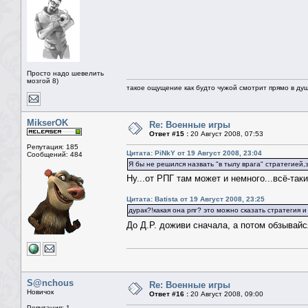
Просто надо шевелить
мозгой 8)
такое ощущение как будто чужой смотрит прямо в душ
MikserOK
Re: Военные игры
Ответ #15 :
20 Август 2008, 07:53
Репутация: 185
Цитата: PiNkY от 19 Август 2008, 23:04
Сообщений: 484
Я бы не решился назвать "в тылу врага" стратегией,
Ну...от РПГ там может и немного...всё-та
Цитата: Batista от 19 Август 2008, 23:25
дурак?!какая она рпг? это можно сказать стратегия 
До Д.Р. доживи сначала, а потом обзыва
S@nchous
Re: Военные игры
Новичок
Ответ #16 :
20 Август 2008, 09:00
Репутация: 1