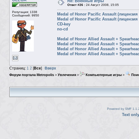
Re: Военные игры
Ответ #26 :
24 Август 2008, 15:05
Репутация: 1338
Medal of Honor Pacific Assault (лицензи
Сообщений: 9950
Medal of Honor Pacific Assault (лицензи
CD-key
no-cd
Medal of Honor Allied Assault + Spearhe
Medal of Honor Allied Assault + Spearhe
Medal of Honor Allied Assault + Spearhe
Medal of Honor Allied Assault + Spearhe
Страниц:
1
2
[
Все
]
Вверх
Форум портала Metropolis
>
Увлечения
>
Компьютерные игры
>
Поис
Powered by SMF 1.1.
Text onl