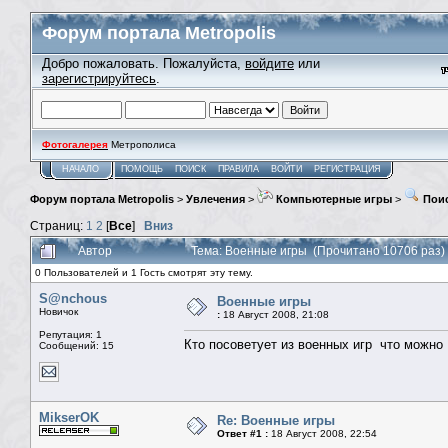
Форум портала Metropolis
Добро пожаловать. Пожалуйста,
войдите
или
зарегистрируйтесь
.
Фотогалерея
Метрополиса
НАЧАЛО
ПОМОЩЬ
ПОИСК
ПРАВИЛА
ВОЙТИ
РЕГИСТРАЦИЯ
Форум портала Metropolis
>
Увлечения
>
Компьютерные игры
>
Поис
Страниц:
1
2
[
Все
]
Вниз
Автор
Тема: Военные игры (Прочитано 10706 раз)
0 Пользователей и 1 Гость смотрят эту тему.
S@nchous
Военные игры
Новичок
:
18 Август 2008, 21:08
Репутация: 1
Кто посоветует из военных игр что можно
Сообщений: 15
MikserOK
Re: Военные игры
Ответ #1 :
18 Август 2008, 22:54