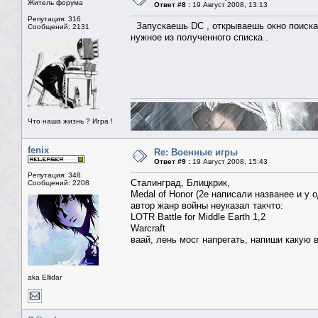
Житель форума
Ответ #8 :
19 Август 2008, 13:13
Репутация: 316
Запускаешь DC , открываешь окно поиска ,
Сообщений: 2131
нужное из полученного списка .
Что наша жизнь ? Игра !
fenix
Re: Военные игры
Ответ #9 :
19 Август 2008, 15:43
Репутация: 348
Сталинград, Блицкрик,
Сообщений: 2208
Medal of Honor (2е написали названее и у 
автор жанр войны неуказал такчто:
LOTR Battle for Middle Earth 1,2
Warcraft
ваай, лень мосг напрегать, напиши какую 
aka Ellidar