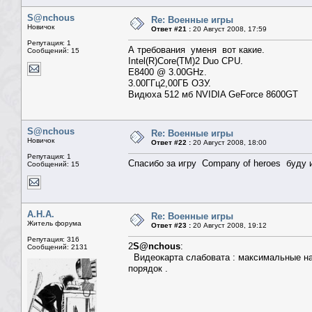
S@nchous
Re: Военные игры
Новичок
Ответ #21 :
20 Август 2008, 17:59
Репутация: 1
А требования уменя вот какие.
Сообщений: 15
Intel(R)Core(TM)2 Duo CPU.
E8400 @ 3.00GHz.
3.00ГГц2,00ГБ ОЗУ.
Видюха 512 мб NVIDIA GeForce 8600GT
S@nchous
Re: Военные игры
Новичок
Ответ #22 :
20 Август 2008, 18:00
Репутация: 1
Cпасибо за игру Company of heroes буду и
Сообщений: 15
А.Н.А.
Re: Военные игры
Житель форума
Ответ #23 :
20 Август 2008, 19:12
Репутация: 316
2
S@nchous
:
Сообщений: 2131
Видеокарта слабовата : максимальные нас
порядок .