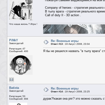
Пожалуй самыми выдающимися на мой вз
Company of heroes - стратегия реального
В тылу врага - стратегия реального време
Call of duty II - 3D action .
Что наша жизнь ? Игра !
PiNkY
Re: Военные игры
Завсегдатай
Ответ #13 :
19 Август 2008, 23:04
Репутация: 47
Я бы не решился назвать "в тылу врага" с
Сообщений: 400
Batista
Re: Военные игры
Завсегдатай
Ответ #14 :
19 Август 2008, 23:25
Репутация: 53
дурак?!какая она рпг? это можно сказать 
Сообщений: 494