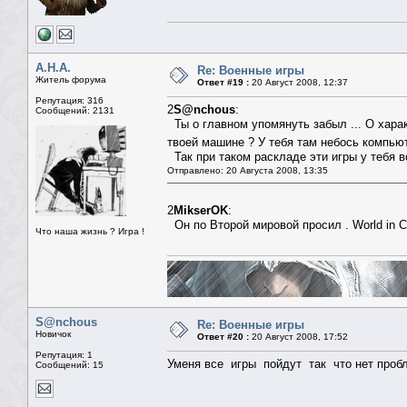
А.Н.А.
Re: Военные игры
Житель форума
Ответ #19 :
20 Август 2008, 12:37
Репутация: 316
2
S@nchous
:
Сообщений: 2131
Ты о главном упомянуть забыл ... О харак
твоей машине ? У тебя там небось компьют
Так при таком раскладе эти игры у тебя в
Отправлено: 20 Августа 2008, 13:35
2
MikserOK
:
Он по Второй мировой просил . World in Co
Что наша жизнь ? Игра !
S@nchous
Re: Военные игры
Новичок
Ответ #20 :
20 Август 2008, 17:52
Репутация: 1
Уменя все игры пойдут так что нет проб
Сообщений: 15