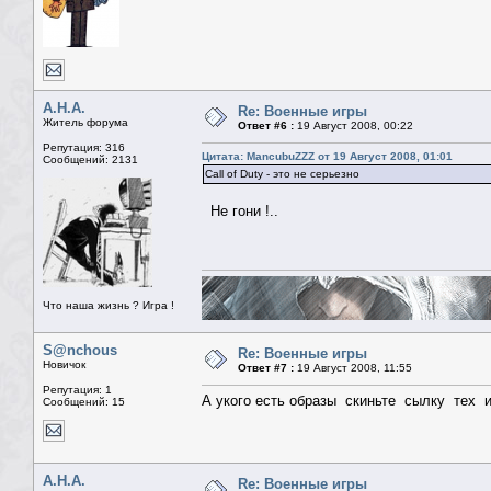
А.Н.А.
Re: Военные игры
Житель форума
Ответ #6 :
19 Август 2008, 00:22
Репутация: 316
Цитата: MancubuZZZ от 19 Август 2008, 01:01
Сообщений: 2131
Call of Duty - это не серьезно
Не гони !..
Что наша жизнь ? Игра !
S@nchous
Re: Военные игры
Новичок
Ответ #7 :
19 Август 2008, 11:55
Репутация: 1
А укого есть образы скиньте сылку тех и
Сообщений: 15
А.Н.А.
Re: Военные игры