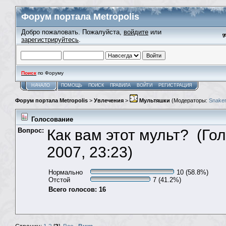
Форум портала Metropolis
Добро пожаловать. Пожалуйста,
войдите
или
зарегистрируйтесь
.
Поиск
по Форуму
НАЧАЛО
ПОМОЩЬ
ПОИСК
ПРАВИЛА
ВОЙТИ
РЕГИСТРАЦИЯ
Форум портала Metropolis
>
Увлечения
>
Мультяшки
(Модераторы:
Snaker
Голосование
Вопрос:
Как вам этот мульт? (Го
2007, 23:23)
Нормально
10 (58.8%)
Отстой
7 (41.2%)
Всего голосов: 16