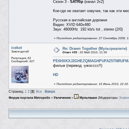
Сезон 3 -
SATRip
(канал 2х2)
Кое-где не хватает озвучке, так как эти м
Русская и английская дорожки
Видео: XVID 640x480
Звук: 48000Hz 192 kb/s tot , stereo (2/0)
«
Последнее редактирование: 27 Сентябрь 2008, 1
icekot
Re: Drawn Together (Мультреалити)
Завсегдатай
Ответ #35 :
20 Май 2010, 21:30
Репутация: 62
PE6HXKXJ2GHEZQMAGHPUFA25TNRUF
Сообщений: 427
фильм (перевод -ужосссс!!)
HD
«
Последнее редактирование: 16 Июнь 2010, 22:18 
Страниц:
1
2
[
3
]
Все
Вверх
Форум портала Metropolis
>
Увлечения
>
Мультяшки
(Модераторы:
Snaker