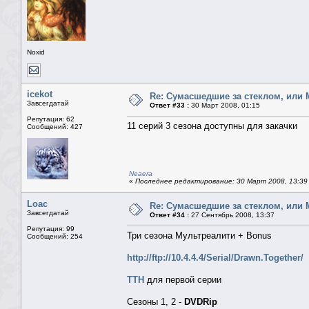
Noxid
icekot
Re: Сумасшедшие за стеклом, или 
Завсегдатай
Ответ #33 :
30 Март 2008, 01:15
Репутация: 62
11 серий 3 сезона доступны для закачки
Сообщений: 427
Neaera
«
Последнее редактирование: 30 Март 2008, 13:39 
Loac
Re: Сумасшедшие за стеклом, или 
Завсегдатай
Ответ #34 :
27 Сентябрь 2008, 13:37
Репутация: 99
Три сезона Мультреалити + Bonus
Сообщений: 254
http://ftp://10.4.4.4/Serial/Drawn.Together/
TTH
для первой серии
Сезоны 1, 2 -
DVDRip