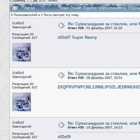
Страниц:
1
2
[
3
]
Все
Вниз
Автор
Тема: Drawn Together (Мультреалити) (Проч
0 Пользователей и 1 Гость смотрят эту тему.
icekot
Re: Сумасшедшие за стеклом, или 
Завсегдатай
Ответ #28 :
01 Декабрь 2007, 01:32
Репутация: 62
s02e07 Super Nanny
Сообщений: 427
icekot
Re: Сумасшедшие за стеклом, или 
Завсегдатай
Ответ #29 :
08 Декабрь 2007, 20:51
Репутация: 62
2XQPRVPWFCWL2JNNLIPOZLJEDRMGHZ
Сообщений: 427
icekot
Re: Сумасшедшие за стеклом, или 
Завсегдатай
Ответ #30 :
16 Декабрь 2007, 18:15
Репутация: 62
s02e09
Сообщений: 427