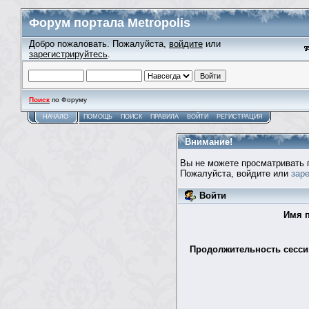
Форум портала Metropolis
Добро пожаловать. Пожалуйста,
войдите
или
зарегистрируйтесь
.
Поиск
по Форуму
НАЧАЛО
ПОМОЩЬ
ПОИСК
ПРАВИЛА
ВОЙТИ
РЕГИСТРАЦИЯ
Внимание!
Вы не можете просматривать 
Пожалуйста, войдите или
зар
Войти
Имя п
Продолжительность сессии